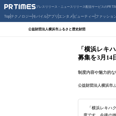
プレスリリース・ニュースリリース配信サービスのPR TIM
Top
テクノロジー
モバイル
アプリ
エンタメ
ビューティー
ファッショ
公益財団法人横浜市ふるさと歴史財団
「横浜レキハ
募集を3月1
制度内容や魅力的な
公益財団法人横浜市
「横浜レキハク・パ
度です。今後の地