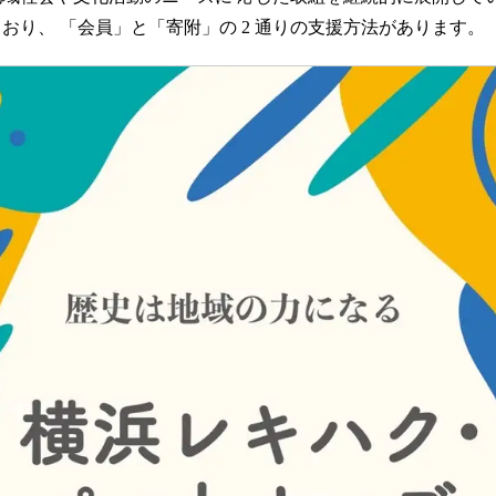
読
おり、 「会員」と「寄附」の 2 通りの支援方法があります。
み
込
み
中
で
す