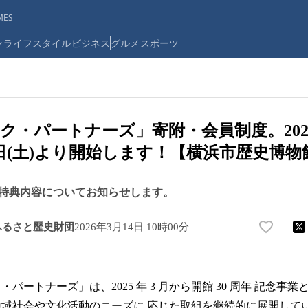
ES
ン
ライフスタイル
ビジネス
グルメ
スポーツ
ク・パートナーズ」寄附・会員制度。202
4日(土)より開始します！【横浜市歴史博物
特典内容についてお知らせします。
ふるさと歴史財団
2026年3月14日 10時00分
い
い
ね
！
ートナーズ」は、2025 年 3 月から開館 30 周年 記念事
数
を
域社会や文化活動のニーズに 応じた取組を継続的に展開して