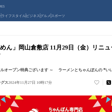
ES
ン
ライフスタイル
ビジネス
グルメ
スポーツ
めん」岡山倉敷店 11月29日（金）リニ
す
アルオープン特典ございます ～ ラーメンとちゃんぽんの ❝い
ングス
2024年11月27日 10時17分
い
い
ね
！
数
を