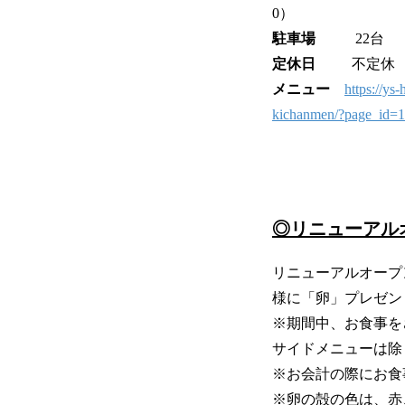
0）
駐車場
22台
定休日
不定休
メニュー
https://ys
kichanmen/?page_id=
◎リニューアル
リニューアルオープンよ
様に「卵」プレゼン
※期間中、お食事をさ
サイドメニューは除
※お会計の際にお食
※卵の殻の色は、赤