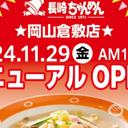
読
み
込
み
中
で
す