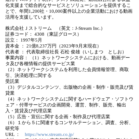
化支援まで総合的なサービスとソリューションを提供するこ
とで、年間1,200社・10,000案件以上の企業活動における動画
活用を支援しています。
株式会社Ｊストリーム （英文：J-Stream Inc.）
証券コード： 4308（東証グロース）
設立： 1997年5月
資本金 ： 21億8,237万円（2023年9月末現在）
代表者 ： 代表取締役社長 石松 俊雄（いしまつ としお）
事業内容： （1）ネットワークシステムにおける、動画デー
タ及び各種情報の提供サービス業
（2）ネットワークシステムを利用した会員情報管理、商取
引、決済処理に関する
受託業
（3）デジタルコンテンツ、出版物の企画・制作・販売及び賃
貸業
（4）ネットワークシステムに関するハードウェア・ソフトウ
ェア・付帯サービスの企画開発、運営、制作、販売、輸出
入・賃貸及び代理店業
（5）広告・宣伝に関する企画・制作及び代理店業
（6）１から５に関連するコンサルテーション、調査、分析、
研究等
URL ：
https://www.stream.co.jp/