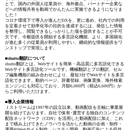
とで、国内の外国人従業員や、海外拠点、パートナー企業な
どへの情報共有を動画でかんたんに実施できるようになりま
した！
コロナ環境下で導入が進んだDXを、更に進め、社内での利用
を定着させて効率化等の目的を達成するには、発信した情報
を整理し、閲覧できるしっかりした場を提供することが不可
欠です。今般提供を開始する多言語化機能、より、多国籍化
が進む多くの従業員が利用しやすい、継続的な情報提供をワ
ンストップで実現します。
■shutto翻訳について
shutto翻訳とは、Webサイトを簡単・高品質に多言語化できる
Webサイト多言語化ツールです。機械翻訳とプロ翻訳、セル
フ編集機能の組み合わせにより、最短3分でWebサイトを多言
語化できます。動的ページ、辞書登録、画像置換、海外検索
エンジンにも対応しており、月額6,000円（税込6,600円）か
らご利用いただけます。
■導入企業情報
Ｊストリームは1997年の設立以来、動画配信を主軸に事業展
開を続けております。自社で保有･運営する独自のコンテンツ
配信ネットワーク（CDN）を活用した動画配信に加え、これ
まで積み上げてきたノウハウを活かした動画の企画・制作・
運用やWebサイト制作、システム開発、動画広告による収益