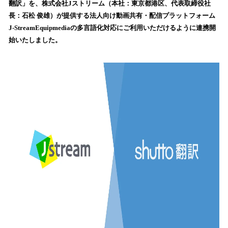
翻訳」を、株式会社Jストリーム（本社：東京都港区、代表取締役社
み
長：石松 俊雄）が提供する法人向け動画共有・配信プラットフォーム
込
J-StreamEquipmediaの多言語化対応にご利用いただけるように連携開
み
始いたしました。
中
で
す