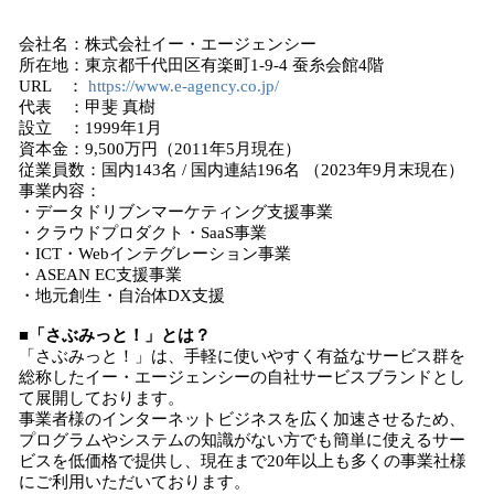
会社名：株式会社イー・エージェンシー
所在地：東京都千代田区有楽町1-9-4 蚕糸会館4階
URL ：
https://www.e-agency.co.jp/
代表 ：甲斐 真樹
設立 ：1999年1月
資本金：9,500万円（2011年5月現在）
従業員数：国内143名 / 国内連結196名 （2023年9月末現在）
事業内容：
・データドリブンマーケティング支援事業
・クラウドプロダクト・SaaS事業
・ICT・Webインテグレーション事業
・ASEAN EC支援事業
・地元創生・自治体DX支援
■「さぶみっと！」とは？
「さぶみっと！」は、手軽に使いやすく有益なサービス群を
総称したイー・エージェンシーの自社サービスブランドとし
て展開しております。
事業者様のインターネットビジネスを広く加速させるため、
プログラムやシステムの知識がない方でも簡単に使えるサー
ビスを低価格で提供し、現在まで20年以上も多くの事業社様
にご利用いただいております。