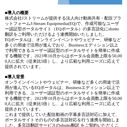
■導入の概要
株式会社Jストリームが提供する法人向け動画共有・配信プラ
ットフォームJ-Stream Equipmedia(EQ)で、作成可能なユーザ
ー認証型ポータルサイト（EQポータル）の多言語化にshutto
翻訳をご利用いただけるよう連携開始いたしました。
EQポータルは、オンラインイベントやウェビナー、研修など
多くの用途で活用が進んでおり、Businessエディション以上
で利用できるユーザー認証型のポータルサイトを簡単に作成
する機能です。2023年10月からはポータル会員数上限を50,00
0人に拡大（従来比5倍）し、より広範な利用ニーズに応えて
提供されています。
■導入背景
オンラインイベントやウェビナー、研修など多くの用途で活
用が進んでいるEQポータルは、Businessエディション以上で
利用できる、ユーザー認証型のポータルサイトを簡単に作成
する機能です。2023年10月からはポータル会員数上限を50,00
0人に拡大（従来比5倍）し、より広範な利用ニーズに応えて
提供されています。
これまで提供していた配信動画の字幕多言語対応に加えて、
ポータルサイトそのものの多言語対応を行う連携を開始しま
した。多言語翻訳サービスのshutto翻訳 をご契約いただくこ