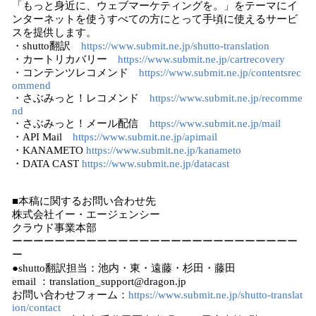
「もっと身近に、ウェブマーケティングを。」をテーマにイ
ンターネットを使うすべての方にとって手頃に使えるサービ
スを提供します。
・shutto翻訳
https://www.submit.ne.jp/shutto-translation
・カートリカバリー
https://www.submit.ne.jp/cartrecovery
・コンテンツレコメンド
https://www.submit.ne.jp/contentsrec
ommend
・さぶみっと！レコメンド
https://www.submit.ne.jp/recomme
nd
・さぶみっと！メール配信
https://www.submit.ne.jp/mail
・API Mail
https://www.submit.ne.jp/apimail
・KANAMETO
https://www.submit.ne.jp/kanameto
・DATA CAST
https://www.submit.ne.jp/datacast
■本稿に関するお問い合わせ先
株式会社イー・エージェンシー
クラウド事業本部
ーーーーーーーーーーーーーーーーーーーーーーーーーーー
ー
●shutto翻訳担当：池内・東・遠藤・杉田・藤田
email ：translation_support@dragon.jp
お問い合わせフォーム：
https://www.submit.ne.jp/shutto-translat
ion/contact