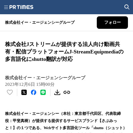
株式会社イー・エージェンシーグループ
フォロー
株式会社Jストリームが提供する法人向け動画共
有・配信プラットフォームJ-StreamEquipmediaの
多言語化にshutto翻訳が対応
株式会社イー・エージェンシーグループ
2023年12月6日 15時00分
い
い
ね
！
株式会社イー・エージェンシー（本社：東京都千代田区、代表取締
数
役：甲斐真樹）が提供する提供するサービスブランド【さぶみっ
を
と！】の１つである、Webサイト多言語化ツール「shutto（シュット）
読