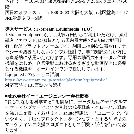
本社 ： 〒105-0014 東京都港区芝2-5-6 芝256スクエアビル6
階
西日本オフィス ： 〒530-0003 大阪府大阪市北区堂島2-4-27
JRE堂島タワー5階
導入サービス：J-Stream Equipmedia（EQ）
J-Stream Equipmediaは、月額5万円からご利用いただけ、累計
導入アカウント3,500超となる国内最大級の法人向け動画共
有・配信プラットフォームです。利用に特別な知識やITリテ
ラシーを必要としないシンプル設計で、専門知識のない方に
も直感的に活用いただけます。専用の動画共有ポータル作成
機能をはじめ、企業活動におけるさまざまな動画配信に必要
となる機能を、オールインワンで提供しています。
Equipmediaのサービス詳細
https://www.stream.co.jp/service/platform/equipmedia/
対応言語：135言語から選択
■株式会社イー・エージェンシー会社概要
“おもてなしを科学する” を信条に、データ起点のデジタルマ
ーケティングサービスでお客様の成長戦略・グローバル戦略
を強力に支援しております。shutto翻訳は、「ユニークで、使
いやすく、手頃なプロダクト」をコンセプトとするSaaS型の
マーケティング支援プロダクトとして開発・販売を行ってお
ります。