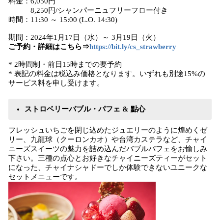
料金：6,050円
8,250円/シャンパーニュフリーフロー付き
時間：11:30 ～ 15:00 (L.O. 14:30)
期間：2024年1月17日（水）～ 3月19日（火）
ご予約・詳細はこちら⇒
https://bit.ly/cs_strawberry
* 2時間制・前日15時までの要予約
* 表記の料金は税込み価格となります。いずれも別途15%の
サービス料を申し受けます。
ストロベリーバブル・パフェ & 點心
フレッシュいちごを閉じ込めたジュエリーのように煌めくゼ
リー、九龍球（クーロンカオ）や台湾カステラなど、チャイ
ニーズスイーツの魅力を詰め込んだバブルパフェをお愉しみ
下さい。三種の点心とお好きなチャイニーズティーがセット
になった、チャイナシャドーでしか体験できないユニークな
セットメニューです。