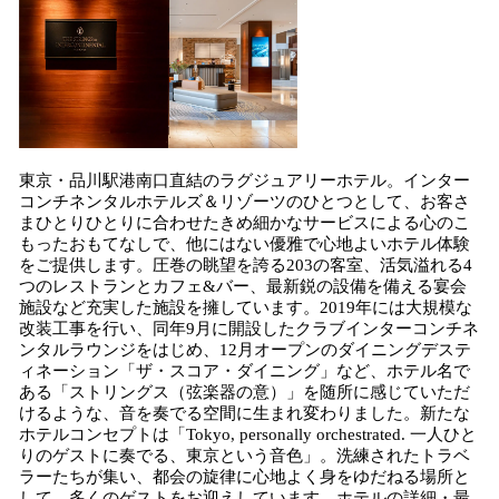
東京・品川駅港南口直結のラグジュアリーホテル。インター
コンチネンタルホテルズ＆リゾーツのひとつとして、お客さ
まひとりひとりに合わせたきめ細かなサービスによる心のこ
もったおもてなしで、他にはない優雅で心地よいホテル体験
をご提供します。圧巻の眺望を誇る203の客室、活気溢れる4
つのレストランとカフェ&バー、最新鋭の設備を備える宴会
施設など充実した施設を擁しています。2019年には大規模な
改装工事を行い、同年9月に開設したクラブインターコンチネ
ンタルラウンジをはじめ、12月オープンのダイニングデステ
ィネーション「ザ・スコア・ダイニング」など、ホテル名で
ある「ストリングス（弦楽器の意）」を随所に感じていただ
けるような、音を奏でる空間に生まれ変わりました。新たな
ホテルコンセプトは「Tokyo, personally orchestrated. 一人ひと
りのゲストに奏でる、東京という音色」。洗練されたトラベ
ラーたちが集い、都会の旋律に心地よく身をゆだねる場所と
して、多くのゲストをお迎えしています。ホテルの詳細・最