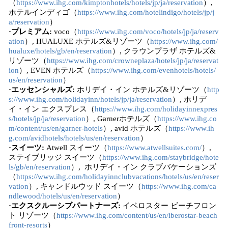
（
https://www.ihg.com/kimptonhotels/hotels/jp/ja/reservation
）,
ホテルインディゴ（
https://www.ihg.com/hotelindigo/hotels/jp/j
a/reservation
）
·プレミアム:
voco（
https://www.ihg.com/voco/hotels/jp/ja/reserv
ation
）, HUALUXE ホテルズ&リゾーツ（
https://www.ihg.com/
hualuxe/hotels/gb/en/reservation
）, クラウンプラザ ホテルズ&
リゾーツ（
https://www.ihg.com/crowneplaza/hotels/jp/ja/reservat
ion
）, EVEN ホテルズ（
https://www.ihg.com/evenhotels/hotels/
us/en/reservation
）
·エッセンシャルズ:
ホリデイ・イン ホテルズ&リゾーツ（
http
s://www.ihg.com/holidayinn/hotels/jp/ja/reservation
）, ホリデ
イ・イン エクスプレス（
https://www.ihg.com/holidayinnexpres
s/hotels/jp/ja/reservation
）, Garnerホテルズ（
https://www.ihg.co
m/content/us/en/garner-hotels
）, avid ホテルズ（
https://www.ih
g.com/avidhotels/hotels/us/en/reservation
）
·スイーツ:
Atwell スイーツ（
https://www.atwellsuites.com/
）,
ステイブリッジ スイーツ（
https://www.ihg.com/staybridge/hote
ls/gb/en/reservation
）, ホリデイ・イン クラブバケーションズ
（
https://www.ihg.com/holidayinnclubvacations/hotels/us/en/reser
vation
）, キャンドルウッド スイーツ（
https://www.ihg.com/ca
ndlewood/hotels/us/en/reservation
）
·エクスクルーシブパートナーズ:
イベロスター ビーチフロン
ト リゾーツ（
https://www.ihg.com/content/us/en/iberostar-beach
front-resorts
）