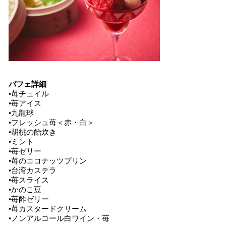
パフェ詳細
•苺チュイル
•苺アイス
•九龍球
•フレッシュ苺＜赤・白＞
•胡桃の飴炊き
•ミント
•苺ゼリー
•苺のココナッツプリン
•台湾カステラ
•苺スライス
•かのこ豆
•苺酢ゼリー
•苺カスタードクリーム
•ノンアルコール白ワイン・苺