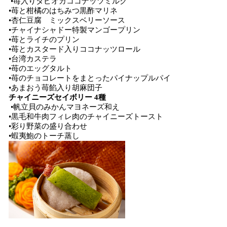
•苺入りタピオカココナッツミルク
•苺と柑橘のはちみつ黒酢マリネ
•杏仁豆腐 ミックスベリーソース
•チャイナシャドー特製マンゴープリン
•苺とライチのプリン
•苺とカスタード入りココナッツロール
•台湾カステラ
•苺のエッグタルト
•苺のチョコレートをまとったパイナップルパイ
•あまおう苺餡入り胡麻団子
チャイニーズセイボリー 4種
•帆立貝のみかんマヨネーズ和え
•黒毛和牛肉フィレ肉のチャイニーズトースト
•彩り野菜の盛り合わせ
•蝦夷鮑のトーチ蒸し