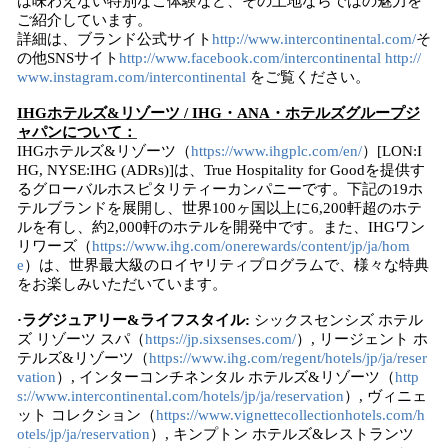
は味わえない特別なご体験など、その土地ならではの魅力を
ご紹介しています。
詳細は、ブランド公式サイト
http://www.intercontinental.com/
そ
の他SNSサイト
http://www.facebook.com/intercontinental http://
www.instagram.com/intercontinental
をご覧ください。
IHGホテルズ&リゾーツ / IHG・ANA・ホテルズグループジ
ャパンについて：
IHGホテルズ&リゾーツ（
https://www.ihgplc.com/en/
）[LON:I
HG, NYSE:IHG (ADRs)]は、True Hospitality for Goodを提供す
るグローバルホスピタリティーカンパニーです。下記の19ホ
テルブランドを展開し、世界100ヶ国以上に6,200軒超のホテ
ルを有し、約2,000軒のホテルを開発中です。また、IHGワン
リワーズ（
https://www.ihg.com/onerewards/content/jp/ja/hom
e
）は、世界最大級のロイヤリティプログラムで、様々な特典
をお楽しみいただいています。
·ラグジュアリー&ライフスタイル:
シックスセンシズ ホテル
ズ リゾーツ スパ（
https://jp.sixsenses.com/
）, リージェント ホ
テルズ&リゾーツ（
https://www.ihg.com/regent/hotels/jp/ja/reser
vation
）, インターコンチネンタル ホテルズ&リゾーツ（
http
s://www.intercontinental.com/hotels/jp/ja/reservation
）, ヴィニェ
ット コレクション（
https://www.vignettecollectionhotels.com/h
otels/jp/ja/reservation
）, キンプトン ホテルズ&レストランツ