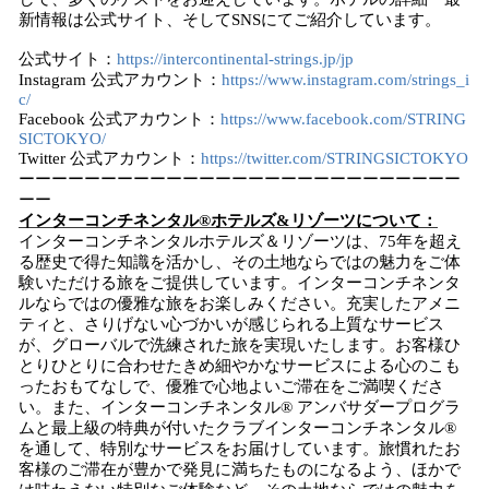
新情報は公式サイト、そしてSNSにてご紹介しています。
公式サイト：
https://intercontinental-strings.jp/jp
Instagram 公式アカウント：
https://www.instagram.com/strings_i
c/
Facebook 公式アカウント：
https://www.facebook.com/STRING
SICTOKYO/
Twitter 公式アカウント：
https://twitter.com/STRINGSICTOKYO
ーーーーーーーーーーーーーーーーーーーーーーーーーーー
ーー
インターコンチネンタル®ホテルズ&リゾーツについて：
インターコンチネンタルホテルズ＆リゾーツは、75年を超え
る歴史で得た知識を活かし、その土地ならではの魅力をご体
験いただける旅をご提供しています。インターコンチネンタ
ルならではの優雅な旅をお楽しみください。充実したアメニ
ティと、さりげない心づかいが感じられる上質なサービス
が、グローバルで洗練された旅を実現いたします。お客様ひ
とりひとりに合わせたきめ細やかなサービスによる心のこも
ったおもてなしで、優雅で心地よいご滞在をご満喫くださ
い。また、インターコンチネンタル® アンバサダープログラ
ムと最上級の特典が付いたクラブインターコンチネンタル®
を通して、特別なサービスをお届けしています。旅慣れたお
客様のご滞在が豊かで発見に満ちたものになるよう、ほかで