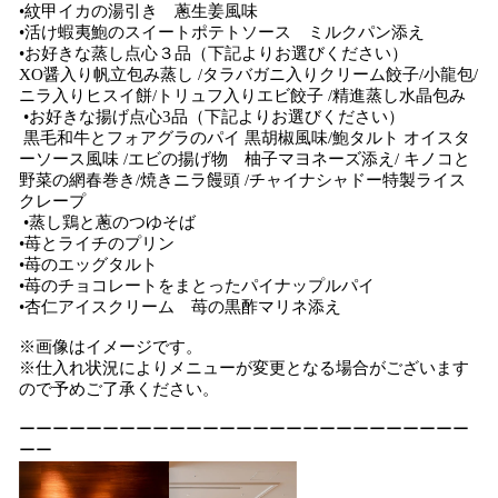
•紋甲イカの湯引き 蔥生姜風味
•活け蝦夷鮑のスイートポテトソース ミルクパン添え
•お好きな蒸し点心３品（下記よりお選びください）
XO醤入り帆立包み蒸し /タラバガニ入りクリーム餃子/小龍包/
ニラ入りヒスイ餅/トリュフ入りエビ餃子 /精進蒸し水晶包み
•お好きな揚げ点心3品（下記よりお選びください）
黒毛和牛とフォアグラのパイ 黒胡椒風味/鮑タルト オイスタ
ーソース風味 /エビの揚げ物 柚子マヨネーズ添え/ キノコと
野菜の網春巻き/焼きニラ饅頭 /チャイナシャドー特製ライス
クレープ
•蒸し鶏と蔥のつゆそば
•苺とライチのプリン
•苺のエッグタルト
•苺のチョコレートをまとったパイナップルパイ
•杏仁アイスクリーム 苺の黒酢マリネ添え
※画像はイメージです。
※仕入れ状況によりメニューが変更となる場合がございます
ので予めご了承ください。
ーーーーーーーーーーーーーーーーーーーーーーーーーーー
ーー