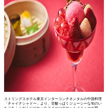
を
読
み
込
み
中
で
す
ストリングスホテル東京インターコンチネンタルの中国料理
「チャイナシャドー」より、甘酸っぱくジューシーな旬のい