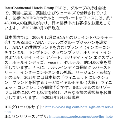
InterContinental Hotels Group PLCは、グループの持株会社
で、英国に設立、英国およびウェールズで登録されていま
す。世界中のIHGのホテルとコーポレートオフィスには、約3
45,000人の従業員がおり、日々世界中のお客様をお迎えして
います。 ※2023年9月30日現在
日本国内では、2006年12月にANAとのジョイントベンチャー
会社であるIHG・ANA・ホテルズグループジャパンを設立
し、ANAとの共同ブランドを含む7ブランド（インターコン
チネンタル、キンプトン、クラウンプラザ、ホリデイ・イン
およびホリデイ・イン リゾート、ホリデイ・イン エクスプレ
ス、ホテルインディゴ、voco）、47ホテル、約14,000室を展
開しています。さらに、ホテルインディゴ長崎グラバースト
リート、インターコンチネンタル札幌、リージェント京都な
どのほか、2025年には日本初の「ヴィニェット コレクショ
ン」ブランドを冠するリーガロイヤルホテル（大阪） ヴィニ
ェット コレクションが開業予定です。IHGホテルズ&リゾー
ツは日本においても拡大を続け、さらなる旅の選択肢をお届
けしてまいります。 ※2023年9月30日現在
IHGグローバルサイト:
https://www.ihg.com/hotels/gb/en/reserva
tion
IHGワンリワーズアプリ:
https://apps.apple.com/us/app/ihg-hote