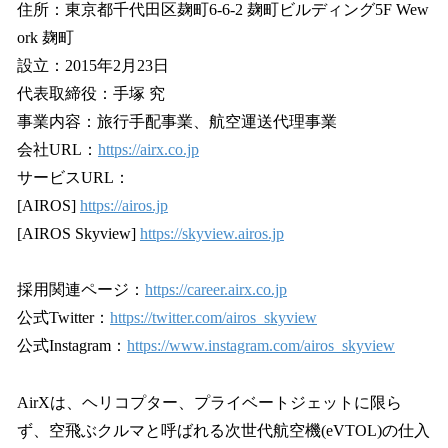
住所：東京都千代田区麹町6-6-2 麹町ビルディング5F Wew
ork 麹町
設立：2015年2月23日
代表取締役：手塚 究
事業内容：旅行手配事業、航空運送代理事業
会社URL：
https://airx.co.jp
サービスURL：
[AIROS]
https://airos.jp
[AIROS Skyview]
https://skyview.airos.jp
採用関連ページ：
https://career.airx.co.jp
公式Twitter：
https://twitter.com/airos_skyview
公式Instagram：
https://www.instagram.com/airos_skyview
AirXは、ヘリコプター、プライベートジェットに限ら
ず、空飛ぶクルマと呼ばれる次世代航空機(eVTOL)の仕入