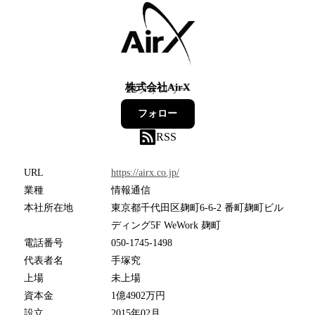
株式会社AirX
22
フォロワー
フォロー
RSS
URL
https://airx.co.jp/
業種
情報通信
本社所在地
東京都千代田区麹町6-6-2 番町麹町ビル
ディング5F WeWork 麹町
電話番号
050-1745-1498
代表者名
手塚究
上場
未上場
資本金
1億4902万円
設立
2015年02月