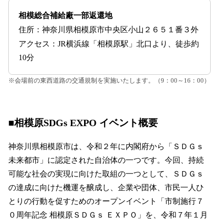
相模総合補給廠一部返還地
住所：神奈川県相模原市中央区小山２６５１番３外
アクセス：JR横浜線「相模原駅」北口より、徒歩約
10分
※会場前の東西道路の交通規制を実施いたします。（9：00～16：00）
■相模原SDGs EXPO イベント概要
神奈川県相模原市は、令和２年に内閣府から「ＳＤＧｓ
未来都市」に認定された自治体の一つです。今回、持続
可能な社会の実現に向けた取組の一つとして、ＳＤＧｓ
の達成に向けた機運を醸成し、企業や団体、市民一人ひ
とりの行動を促すためのオープンイベント「市制施行７
０周年記念 相模原ＳＤＧｓ ＥＸＰＯ」を、令和７年１月