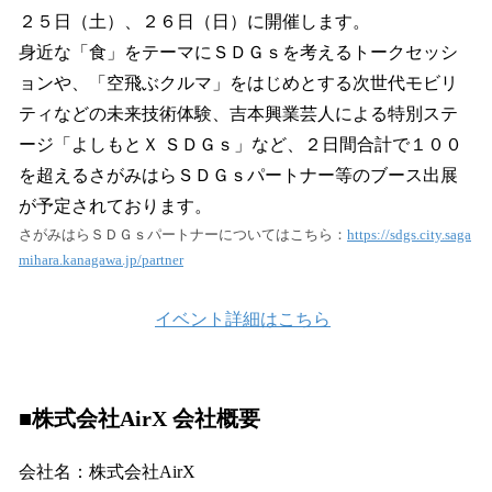
２５日（土）、２６日（日）に開催します。
身近な「食」をテーマにＳＤＧｓを考えるトークセッシ
ョンや、「空飛ぶクルマ」をはじめとする次世代モビリ
ティなどの未来技術体験、吉本興業芸人による特別ステ
ージ「よしもとＸ ＳＤＧｓ」など、２日間合計で１００
を超えるさがみはらＳＤＧｓパートナー等のブース出展
が予定されております。
さがみはらＳＤＧｓパートナーについてはこちら：
https://sdgs.city.saga
mihara.kanagawa.jp/partner
イベント詳細はこちら
■株式会社AirX 会社概要
会社名：株式会社AirX