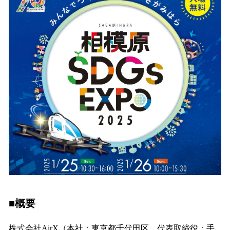
を
読
み
込
み
中
で
す
■概要
株式会社AirX（本社：東京都千代田区、代表取締役：手