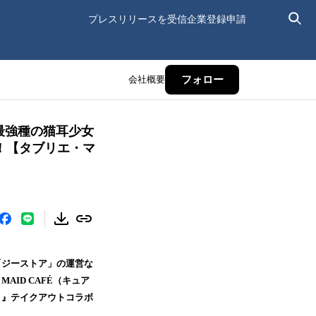
プレスリリースを受信
企業登録申請
会社概要
フォロー
最強種の猫耳少女
催！【タブリエ・マ
「ジーストア」の運営な
D CAFÉ（キュア
う』テイクアウトコラボ