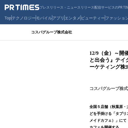
プレスリリース・ニュースリリース配信サービスのPR TIM
Top
テクノロジー
モバイル
アプリ
エンタメ
ビューティー
ファッショ
コスパグループ株式会社
12/9（金）
と出会う』テイク
ーケティング株
コスパグループ株式
全国５店舗（秋葉原・
どを手掛ける「タブリエ
メイドカフェ）」にて
カフェを開催する。