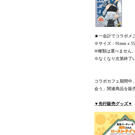
★一会計でコラボメ
※サイズ：91mm x 5
※種類は選べません
※なくなり次第終了
コラボカフェ期間中
会う」関連商品を販
▼先行販売グッズ▼