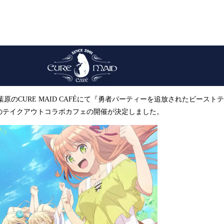
み
込
み
中
で
す
秋葉原のCURE MAID CAFÉにて『勇者パーティーを追放されたビース
のテイクアウトコラボカフェの開催が決定しました。