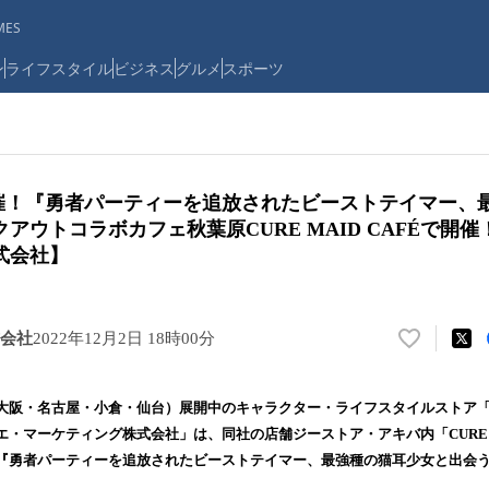
ES
ン
ライフスタイル
ビジネス
グルメ
スポーツ
～開催！『勇者パーティーを追放されたビーストテイマー、
アウトコラボカフェ秋葉原CURE MAID CAFÉで開
式会社】
会社
2022年12月2日 18時00分
い
い
ね
大阪・名古屋・小倉・仙台）展開中のキャラクター・ライフスタイルストア
！
・マーケティング株式会社」は、同社の店舗ジーストア・アキバ内「CURE MAI
数
『勇者パーティーを追放されたビーストテイマー、最強種の猫耳少女と出会
を
読