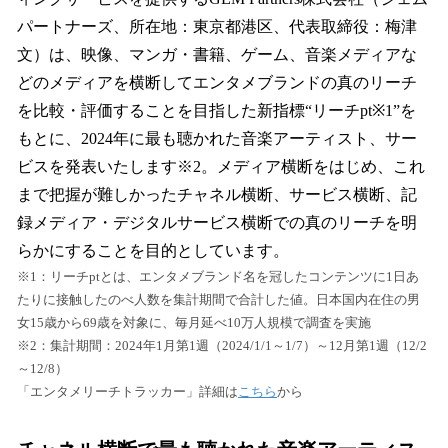
を
パートナーズ、所在地：東京都港区、代表取締役：梅津
読
み
文）は、映像、マンガ・書籍、ゲーム、音楽メディアな
込
どのメディアを横断してエンタメブランドの真のリーチ
み
を比較・評価することを目指した新指標“リーチpt※1”を
中
で
もとに、2024年に最も聴かれた音楽アーティスト、サー
す
ビスを発表いたします※2。メディア横断をはじめ、これ
まで把握が難しかったチャネル横断、サービス横断、記
録メディア・デジタルサービス横断での真のリーチを明
らかにすることを目的としています。
※1：リーチptとは、エンタメブランド名を冠したコンテンツに1日あ
たりに接触したのべ人数を集計期間で合計した値。日本国内在住の男
女15歳から69歳を対象に、毎月延べ10万人規模で調査を実施
※2：集計期間：2024年1月第1週（2024/1/1～1/7）～12月第1週（12/2
～12/8）
「エンタメリーチトラッカー」詳細は
こちら
から