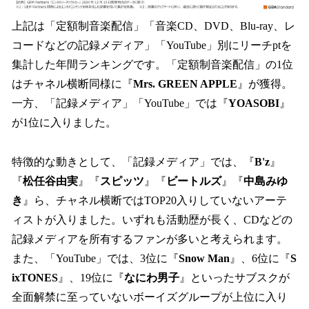
上記は「定額制音楽配信」「音楽CD、DVD、Blu-ray、レ
コードなどの記録メディア」「YouTube」別にリーチptを
集計した年間ランキングです。「定額制音楽配信」の1位
はチャネル横断同様に『
Mrs. GREEN APPLE
』が獲得。
一方、「記録メディア」「YouTube」では『
YOASOBI
』
が1位に入りました。
特徴的な動きとして、「記録メディア」では、『
B'z
』
『
松任谷由実
』『
スピッツ
』『
ビートルズ
』『
中島みゆ
き
』ら、チャネル横断ではTOP20入りしていないアーテ
ィストが入りました。いずれも活動歴が長く、CDなどの
記録メディアを所有するファンが多いと考えられます。
また、「YouTube」では、3位に『
Snow Man
』、6位に『
S
ixTONES
』、19位に『
なにわ男子
』といったサブスクが
全面解禁に至っていないボーイズグループが上位に入り