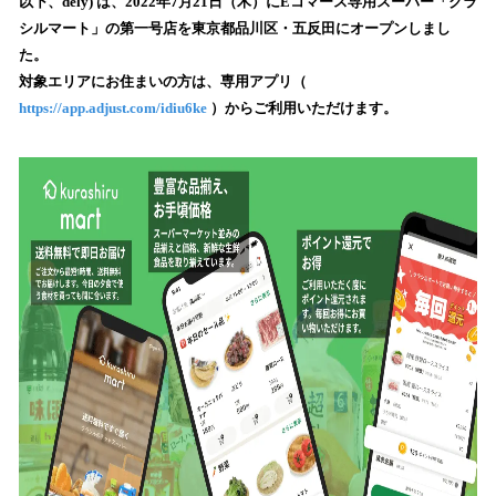
以下、dely) は、2022年7月21日（木）にEコマース専用スーパー「クラ
読
シルマート」の第一号店を東京都品川区・五反田にオープンしまし
み
た。
込
対象エリアにお住まいの方は、専用アプリ（
み
https://app.adjust.com/idiu6ke
）からご利用いただけます。
中
で
す