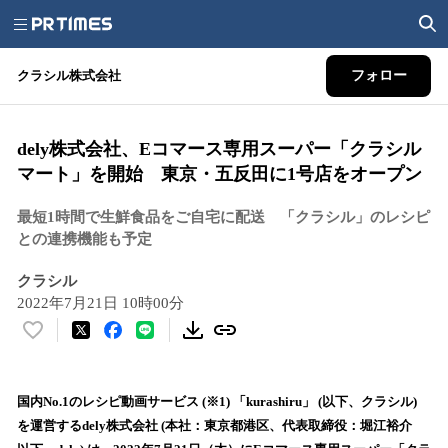
クラシル株式会社
フォロー
dely株式会社、Eコマース専用スーパー「クラシル
マート」を開始 東京・五反田に1号店をオープン
最短1時間で生鮮食品をご自宅に配送 「クラシル」のレシピ
との連携機能も予定
クラシル
2022年7月21日 10時00分
い
い
ね
！
国内No.1のレシピ動画サービス (※1) 「kurashiru」 (以下、クラシル)
数
を運営するdely株式会社 (本社：東京都港区、代表取締役：堀江裕介
を