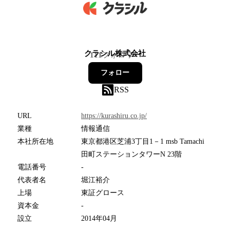
クラシル株式会社
111
フォロワー
フォロー
RSS
URL
https://kurashiru.co.jp/
業種
情報通信
本社所在地
東京都港区芝浦3丁目1－1 msb Tamachi
田町ステーションタワーN 23階
電話番号
-
代表者名
堀江裕介
上場
東証グロース
資本金
-
設立
2014年04月