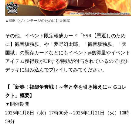
▲SSR【ヴィンテージのために】天国獄
その他、イベント限定報酬カード「SSR【恩返しのため
に】観音坂独歩」や「夢野幻太郎」「観音坂独歩」「天
国獄」の既存カードなどにもイベントpt獲得量やイベント
アイテム獲得数がUPする特効が付与されているのでぜひ
デッキに組み込んでプレイしてみてください。
【「新春！福袋争奪戦！～辛と幸を引き換えに～ Gコレ
クト」概要】
▼開催期間
2025年1月8日（水）17時00分～2025年1月21日（火）10時
59分