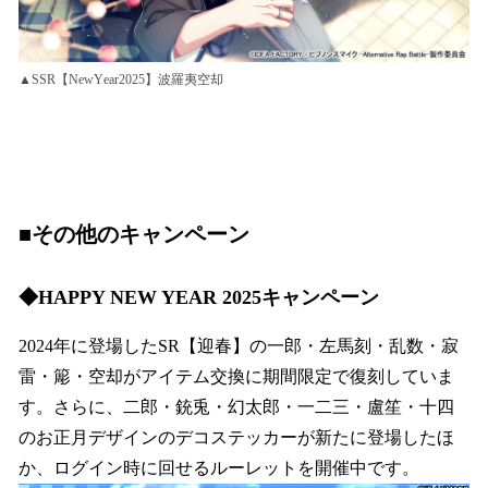
▲SSR【NewYear2025】波羅夷空却
■その他のキャンペーン
◆HAPPY NEW YEAR 2025キャンペーン
2024年に登場したSR【迎春】の一郎・左馬刻・乱数・寂
雷・簓・空却がアイテム交換に期間限定で復刻していま
す。さらに、二郎・銃兎・幻太郎・一二三・盧笙・十四
のお正月デザインのデコステッカーが新たに登場したほ
か、ログイン時に回せるルーレットを開催中です。