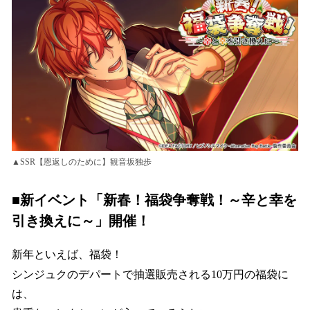
数
を
読
み
込
み
中
で
す
▲SSR【恩返しのために】観音坂独歩
■新イベント「新春！福袋争奪戦！～辛と幸を
引き換えに～」開催！
新年といえば、福袋！
シンジュクのデパートで抽選販売される10万円の福袋に
は、