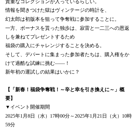
貴重なコレクションが入っているらしい。
情報を聞きつけた獄はヴィンテージの時計を、
幻太郎は初版本を狙って争奪戦に参加することに。
一方、ボーナスを貰った独歩は、寂雷と一二三への恩返
しを兼ねてプレゼントするため
福袋の購入にチャレンジすることを決める。
そして、デパートに集まった参加者たちは、購入権をか
けて過酷な試練に挑む――！
新年初の運試しの結果はいかに？
【「新春！福袋争奪戦！～辛と幸を引き換えに～」概
要】
▼イベント開催期間
2025年1月8日（水）17時00分～2025年1月21日（火）10時
59分