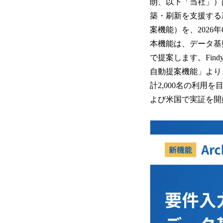
朗、以下「当社」）は、
築・刷新を支援する新機
案機能）を、2026
本機能は、データ基
で提案します。Findy
自動提案機能」より
計2,000名の利
よび米国で実証を開