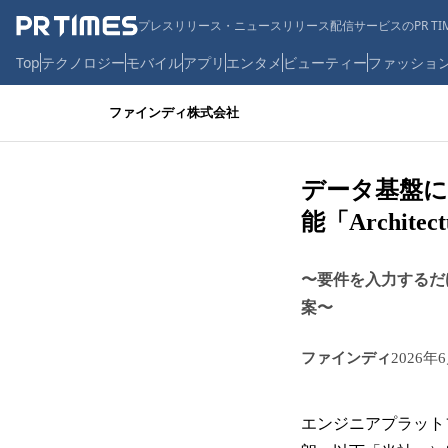
プレスリリース・ニュースリリース配信サービスのPR TIM
Top
テクノロジー
モバイル
アプリ
エンタメ
ビューティー
ファッショ
ファインディ株式会社
データ基盤に
能「Archit
〜要件を入力するだけで
案〜
ファインディ
2026年
エンジニアプラット