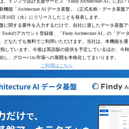
数
インフラ設計支援サービス「Findy Architecture AI」に
を
能「Architecture AI データ基盤」（正式名称：データ
読
年6月10日（火）にリリースしたことを発表します。
み
込
盤に関する要件を入力するだけで、自社に適したデータ基盤ア
み
 Toolsのアカウント登録後、「Findy Architecture AI」の
中
、どなたでも無料でご利用いただけます。当社は、本機能を通じ
で
す
用を目指しています。今後は英語版の提供を予定しているほか、今
始し、グローバル市場への展開を本格化してまいります。
ご利用はこちら