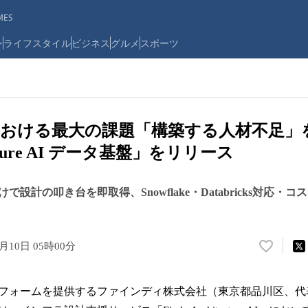
ES
ン
ライフスタイル
ビジネス
グルメ
スポーツ
おける最大の課題「構築する人材不足」
ecture AI データ基盤」をリリース
設計の叩き台を即取得、Snowflake・Databricks対応・
6月10日 05時00分
い
い
ね
フォームを提供するファインディ株式会社（東京都品川区、代
！