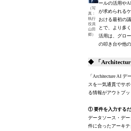
ールの活用やA
（写
が求められるケー
真：
執行
おける最初の
役員
とで、より多く
山田
郷）
活用は、グロ
の叩き台や他の
◆ 「Archite
「Architectu
スを一気通貫でサポ
る情報がアウトプッ
① 要件を入力する
データソース・デー
件に合ったアーキテ