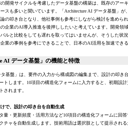
Iの開発サイクルを考慮したデータ基盤の構築は、既存のアー
スも多いと聞いています。「Architecture AI データ基盤
議論の叩き台となり、他社事例も参考にしながら検討を進めら
の企業のAI導入推進を後押ししたいと考えています。開発領域
ーバルと比較をしても遅れを取ってはいませんが、そうした状
企業の事例を参考にできることで、日本のAI活用を加速でき
cture AI データ基盤」の機能と特徴
re AI データ基盤」は、要件の入力から構成図の編集まで、設計の
ートします。10項目の構造化フォームに入力すると、初期設
トされます。
だけで、設計の叩き台を自動生成
タ量・更新頻度・活用方法など10項目の構造化フォームに回
クチャを自動生成します。技術用語は選択肢として提示される