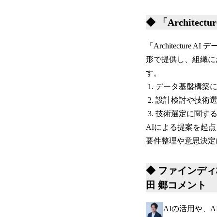
◆ 「Archite
「Architectu
形で提供し、組織に
す。
データ基盤構築
設計検討や技術
技術選定に関す
AIによる提案を起
要件整理や意思決定
◆ ファインディ株
田 郷コメント
AIの活用や、