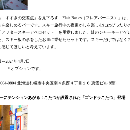
すすきの交差点」を見下ろす「Flair Bar es（フレアバーエス）」
スを楽しめるバーです。スキー旅行中の夜更かしを楽しむにはぴったり
「アフタースキーアペロセット」を用意しました。鮭のジャーキーとゲ
を、スキー板の形をしたお皿に乗せたセットです。スキーだけではなく
を感じてほしいと考えています。
日～2024年4月7日
税込） ＊オプションです。
es（〒064-0804 北海道札幌市中央区南４条西４丁目１６ 恵愛ビル 8階）
キーにテンションあがる！こたつが設置された「ゴンドラこたつ」登場