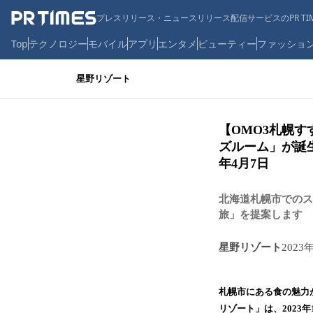
プレスリリース・ニュースリリース配信サービスのPR TIM
Top
テクノロジー
モバイル
アプリ
エンタメ
ビューティー
ファッショ
星野リゾート
【OMO3札幌す
ズルーム」が誕生
年4⽉7⽇
北海道札幌市でのス
旅」を提案します
星野リゾート
2023
札幌市にある⾷の魅⼒が
リゾート」は、2023