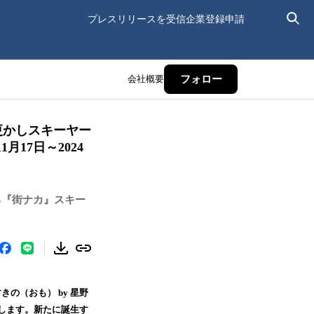
プレスリリースを受信
企業登録申請
会社概要
フォロー
更かしスキーヤー
17⽇～2024
る『街ナカ』スキー
の（おも） by 星野
始します。新たに誕生す