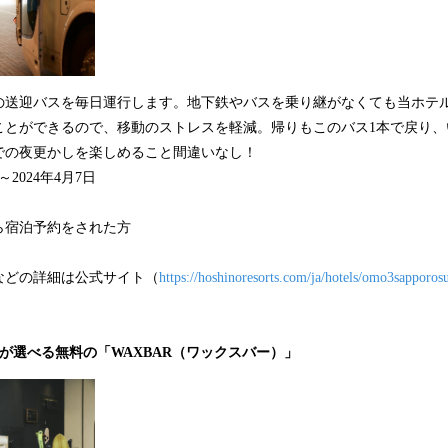
の送迎バスを毎日運行します。地下鉄やバスを乗り継がなくても当ホテ
ことができるので、移動のストレスを軽減。帰りもこのバス1本で戻り、
での夜更かしを楽しめること間違いなし！
～2024年4月7日
ら宿泊予約をされた方
などの詳細は公式サイト（
https://hoshinoresorts.com/ja/hotels/omo3sapporos
が選べる無料の「WAXBAR（ワックスバー）」