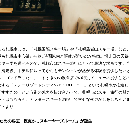
ある札幌市には、「札幌国際スキー場」や「札幌藻岩山スキー場」など、
場も札幌市中心部から約1時間以内と距離が近いのが特徴。滑走日の天気
スキー場を選べるので、札幌市はスキー旅行にとって最適な場所です。
が滑走後、ホテルに戻ってからもテンションがあがる体験を提供したい
や「ゴンドラこたつ」、すすきのの飲食店での特別メニューの提供など
する「スノーリゾートシティSAPPORO（＊）」という札幌市が推進
「すすきの」という街の魅力を掛け合わせて、札幌市のスキー旅行の魅
ンデはもちろん、アフタースキーも満喫して幸せな夜更かしをしちゃい
イトより
のための客室「夜更かしスキーヤーズルーム」が誕生