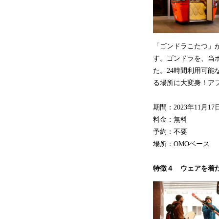
「ゴンドラこたつ」
す。ゴンドラを、当
た。24時間利用可能な「
る場所に大変身！ア
期間：2023年11月17
料金：無料
予約：不要
場所：OMOベース
特徴４ ウェアを着