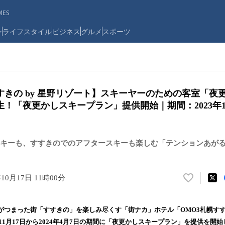
ES
ン
ライフスタイル
ビジネス
グルメ
スポーツ
すきの by 星野リゾート】スキーヤーのための客室「夜
！「夜更かしスキープラン」提供開始｜期間：2023年11⽉
キーも、すすきのでのアフタースキーも楽しむ「テンションあが
年10月17日 11時00分
い
い
ね
つまった街「すすきの」を楽しみ尽くす「街ナカ」ホテル「OMO3札幌すすき
！
年11⽉17⽇から2024年4⽉7⽇の期間に「夜更かしスキープラン」を提供を開
数