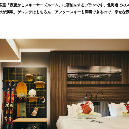
客室「夜更かしスキーヤーズルーム」に宿泊をするプランです。北海道での
を
読
けが満載。ゲレンデはもちろん、アフタースキーも満喫できるので、幸せな
み
込
み
中
で
す