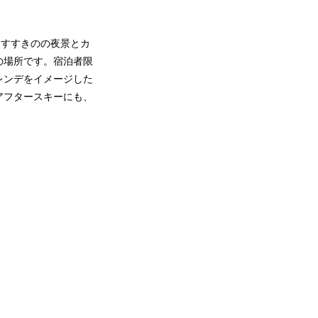
は、すすきのの夜景とカ
の場所です。宿泊者限
レンデをイメージした
アフタースキーにも、