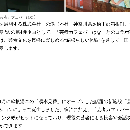
た【芸者カフェバーはな】
を展開する株式会社一の湯（本社：神奈川県足柄下郡箱根町、
周年記念の第4弾企画として、「芸者カフェバーはな」とのコラ
は、芸者文化を気軽に楽しめる“箱根らしい体験”を通じて、国
案します。
5年1月に箱根湯本の「湯本見番」にオープンした話題の新施設「
ションによって誕生しました。宿泊に加え、「芸者カフェバー
リンク券がセットになっており、現役の芸者による接客や会話
ができます。