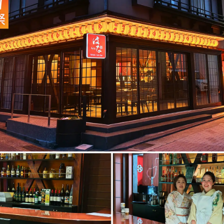
読
み
込
み
中
で
す