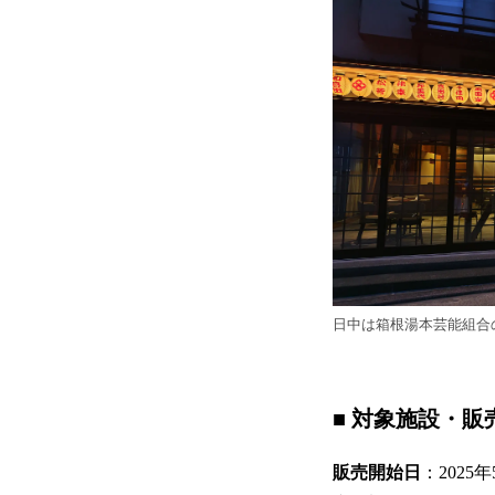
日中は箱根湯本芸能組合
■ 対象施設・販
販売開始日
：2025