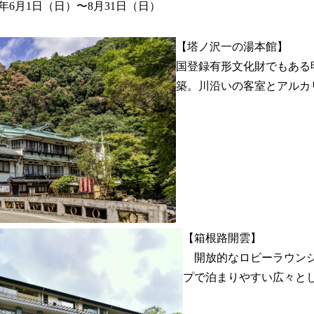
5年6月1日（日）〜8月31日（日）
【塔ノ沢一の湯本館】
国登録有形文化財でもある
築。川沿いの客室とアルカ
【箱根路開雲】
開放的なロビーラウンジ
プで泊まりやすい広々と