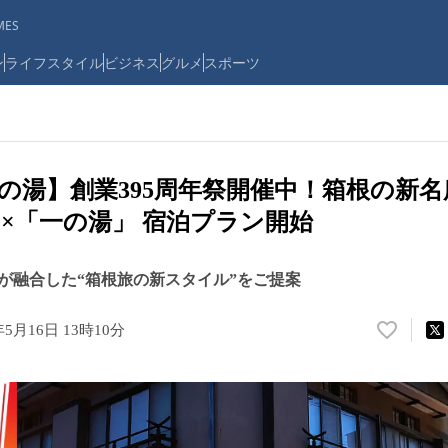
ES
ン
ライフスタイル
ビジネス
グルメ
スポーツ
の湯】創業395周年祭開催中！箱根の新
×「一の湯」 宿泊プラン開始
が融合した“箱根旅の新スタイル”をご提案
年5月16日 13時10分
い
い
ね
！
数
を