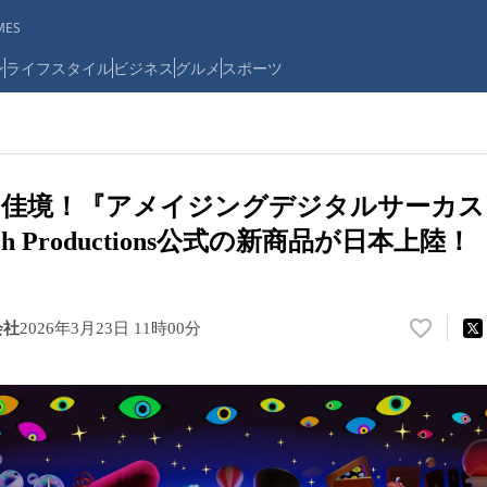
ES
ン
ライフスタイル
ビジネス
グルメ
スポーツ
佳境！『アメイジングデジタルサーカス』Epi
ch Productions公式の新商品が日本上陸！
会社
2026年3月23日 11時00分
い
い
ね
！
数
を
読