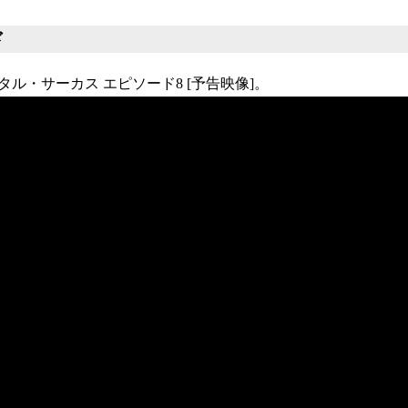
ド
ル・サーカス エピソード8 [予告映像]。