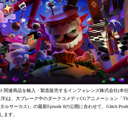
み
込
み
中
で
す
ト関連商品を輸入・製造販売するインフォレンズ株式会社(本
)は、大ブレーク中のダークコメディCGアニメーション「The Amazing
ルサーカス)」の最新Episode 8の公開に合わせて、Glitch Prod
します。