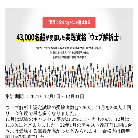
込
み
中
で
す
集計期間 ：2021年12月1日～12月31日
ウェブ解析士認定試験の受験者数は726人。11月を280人上回
り、今年度で最も多くなりました。
11月は試験のキャンセル率が21.0%に上ったものの、12月は
11.8％にとどまりました。22年1月のテキスト改訂前に間に合
うよう受験する需要が高かったとみられます。合格率は前年
同月比7％減でした。