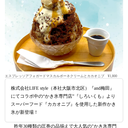
を
読
み
込
み
中
で
す
エスプレッソアフォガードマスカルポーネクリームとカカオニブ ¥1,800
株式会社LIFE style（本社大阪市北区）『and梅田』
にてコラボ中の“かき氷専門店”『しろいくも』より
スーパーフード『カカオニブ』を使用した新作かき
氷が新登場！
昨年30種類の圧巻の品揃えで大人気の"かき氷専門