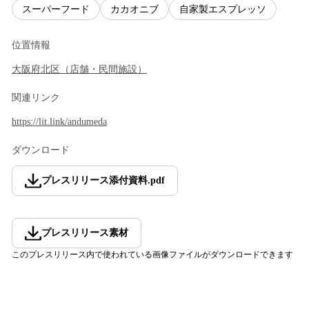
スーパーフード
カカオニブ
自家製エスプレッソ
位置情報
大阪府
北区
（
店舗・民間施設
）
関連リンク
https://lit.link/andumeda
ダウンロード
プレスリリース添付資料
.
pdf
プレスリリース素材
このプレスリリース内で使われている画像ファイルがダウンロードできます