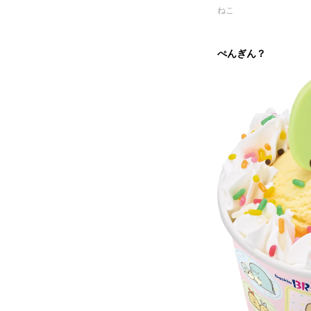
ねこ
ぺんぎん？