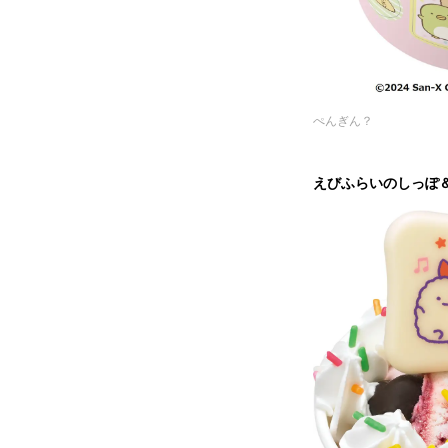
ぺんぎん？
えびふらいのしっぽ