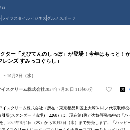
ES
ン
ライフスタイル
ビジネス
グルメ
スポーツ
ラクター「えびてんのしっぽ」が登場！今年はもっと！
フレンズ すみっコぐらし」
）～10月2日（水）
 アイスクリーム株式会社
2024年7月30日 11時00分
い
い
ね
 アイスクリーム株式会社（所在：東京都品川区上大崎3-1-1／代表取締役会
！
引所(スタンダード市場)：2268）は、現在第1弾が大好評発売中の「ハ
数
を
を、2024年8月1日（木）から10月2日（水）まで発売します。「ハッ
読
のアイスクリームにホイップクリームやカラースプレーをトッピングし