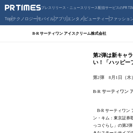
プレスリリース・ニュースリリース配信サービスのPR TIM
Top
テクノロジー
モバイル
アプリ
エンタメ
ビューティー
ファッショ
B-R サーティワン アイスクリーム株式会社
第2弾は新キャ
い！「ハッピー
第2弾 8月1日（木
B-R サーティワン
B‐R サーティワン
ン・キム：東京証券取
っコぐらし」の第2弾
きなスモールサイズ