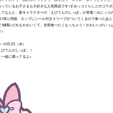
み
のっているお子さまも大好きな人気商品です♪すみっコぐらしとのコラボ
込
えてなんと、新キャラクターの「えびてんのしっぽ」が登場！みにっコ
み
第1弾と同様、カップにシール付きスリーブがついてくるので食べたあと
中
で
で3種類♪どれもかわいくて、全部食べたくなっちゃう！かわいいがいっ
す
♪
～10月2日（水）
えびてんのしっぽ」！
と一緒に踊ってるよ♪