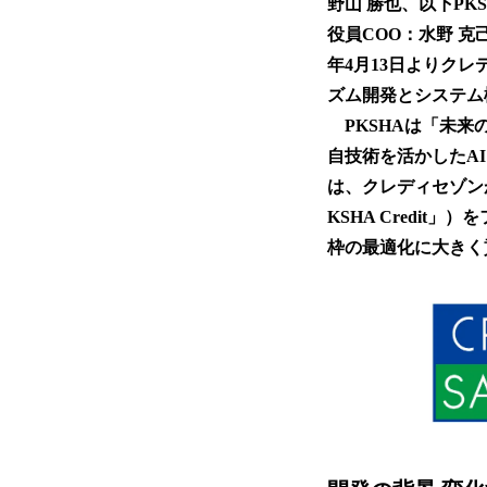
野山 勝也、以下P
役員COO：水野 克
年4月13日よりク
ズム開発とシステム
PKSHAは「未来
自技術を活かしたA
は、クレディセゾン
KSHA Credi
枠の最適化に大きく