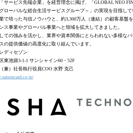
ービス先端企業」を経営理念に掲げ、「GLOBAL NEO FINAN
グローバルな総合生活サービスグループ～」の実現を目指して
業で培った与信ノウハウと、約3,300万人（連結）の顧客基盤
ンス事業やグローバル事業へと領域を拡大してきました。
しての強みを活かし、業界や資本関係にとらわれない多様なパ
スの提供価値の高度化に取り組んでいます。
レディセゾン
池袋3-1-1 サンシャイン60・52F
兼）社長執行役員COO 水野 克己
e.saisoncard.co.jp/