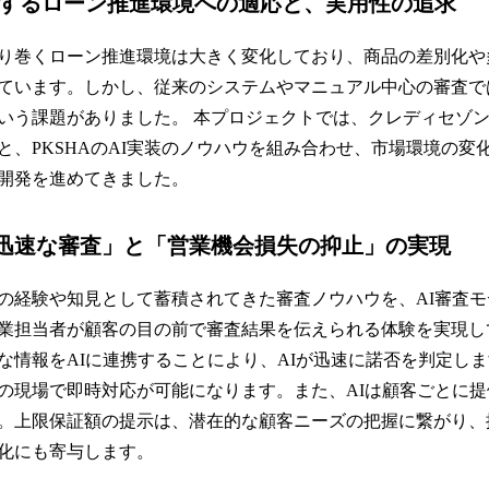
化するローン推進環境への適応と、実用性の追求
り巻くローン推進環境は大きく変化しており、商品の差別化や
ています。しかし、従来のシステムやマニュアル中心の審査で
いう課題がありました。 本プロジェクトでは、クレディセゾ
と、PKSHAのAI実装のノウハウを組み合わせ、市場環境の変
開発を進めてきました。
迅速な審査」と「営業機会損失の抑止」の実現
の経験や知見として蓄積されてきた審査ノウハウを、AI審査
業担当者が顧客の目の前で審査結果を伝えられる体験を実現し
情報をAIに連携することにより、AIが迅速に諾否を判定し
の現場で即時対応が可能になります。また、AIは顧客ごとに
。上限保証額の提示は、潜在的な顧客ニーズの把握に繋がり、
化にも寄与します。