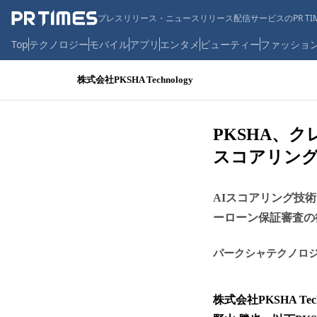
プレスリリース・ニュースリリース配信サービスのPR TIM
Top
テクノロジー
モバイル
アプリ
エンタメ
ビューティー
ファッショ
株式会社PKSHA Technology
PKSHA、
スコアリン
AIスコアリング技術
ーローン保証審査の
パークシャテクノロ
株式会社PKSHA 