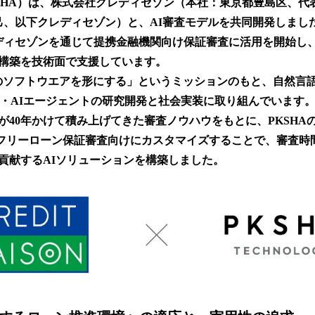
数
KSHA）は、株式会社クレディセゾン（本社：東京都豊島区、代表
を
己、以下クレディセゾン）と、AI審査モデルを共同開発しました
読
レディセゾンを通じて提携金融機関向け保証審査に活用を開始し、
み
込
構築を技術面で支援しています。
み
のソフトウエアを形にする」というミッションのもと、自然言
中
I・AIエージェントの研究開発と社会実装に取り組んでいます
で
す
が40年かけて積み上げてきた審査ノウハウをもとに、PKSHAの
t」）をフリーローン保証審査向けにカスタマイズすることで、審査
貢献するAIソリューションを構築しました。