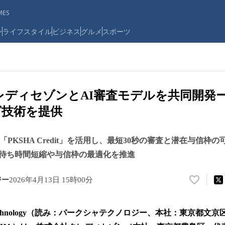
ES
ン
ライフスタイル
ビジネス
グルメ
スポーツ
クレディセゾンとAI審査モデルを共同開発ー
グ技術を提供
「PKSHA Credit」を活用し、最短30秒の審査と潜在与信枠
待ち時間短縮や与信枠の最適化を推進
ジー
2026年4月13日 15時00分
い
い
ね
Technology（読み：パークシャテクノロジー、本社：東京都文
！