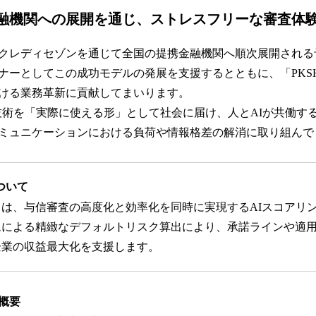
融機関への展開を通じ、ストレスフリーな審査体
クレディセゾンを通じて全国の提携金融機関へ順次展開される予
ーとしてこの成功モデルの発展を支援するとともに、「PKSHA C
おける業務革新に貢献してまいります。
技術を「実際に使える形」として社会に届け、人とAIが共働す
ミュニケーションにおける負荷や情報格差の解消に取り組んで
について
edit」は、与信審査の高度化と効率化を同時に実現するAIスコア
ムによる精緻なデフォルトリスク算出により、承諾ラインや適
企業の収益最大化を支援します。
概要