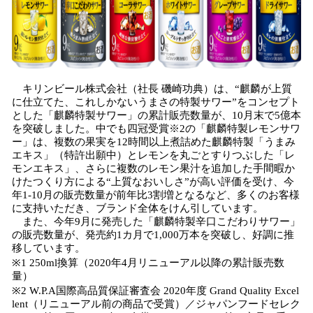
み
込
み
中
で
す
キリンビール株式会社（社長 磯崎功典）は、“麒麟が上質
に仕立てた、これしかないうまさの特製サワー”をコンセプト
とした「麒麟特製サワー」の累計販売数量が、10月末で5億本
を突破しました。中でも四冠受賞※2の「麒麟特製レモンサワ
ー」は、複数の果実を12時間以上煮詰めた麒麟特製「うまみ
エキス」（特許出願中）とレモンを丸ごとすりつぶした「レ
モンエキス」、さらに複数のレモン果汁を追加した手間暇か
けたつくり方による“上質なおいしさ”が高い評価を受け、今
年1-10月の販売数量が前年比3割増となるなど、多くのお客様
に支持いただき、ブランド全体をけん引しています。
また、今年9月に発売した「麒麟特製辛口こだわりサワー」
の販売数量が、発売約1カ月で1,000万本を突破し、好調に推
移しています。
※1 250ml換算（2020年4月リニューアル以降の累計販売数
量）
※2 W.P.A国際高品質保証審査会 2020年度 Grand Quality Excel
lent（リニューアル前の商品で受賞）／ジャパンフードセレク