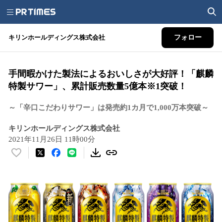
キリンホールディングス株式会社
フォロー
手間暇かけた製法によるおいしさが大好評！「麒麟
特製サワー」、累計販売数量5億本※1突破！
～「辛口こだわりサワー」は発売約1カ月で1,000万本突破～
キリンホールディングス株式会社
2021年11月26日 11時00分
い
い
ね
！
数
を
読