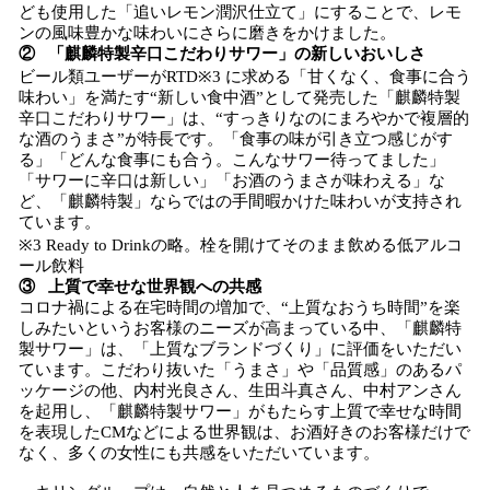
ども使用した「追いレモン潤沢仕立て」にすることで、レモ
ンの風味豊かな味わいにさらに磨きをかけました。
② 「麒麟特製辛口こだわりサワー」の新しいおいしさ
ビール類ユーザーがRTD※3 に求める「甘くなく、食事に合う
味わい」を満たす“新しい食中酒”として発売した「麒麟特製
辛口こだわりサワー」は、“すっきりなのにまろやかで複層的
な酒のうまさ”が特長です。「食事の味が引き立つ感じがす
る」「どんな食事にも合う。こんなサワー待ってました」
「サワーに辛口は新しい」「お酒のうまさが味わえる」な
ど、「麒麟特製」ならではの手間暇かけた味わいが支持され
ています。
※3 Ready to Drinkの略。栓を開けてそのまま飲める低アルコ
ール飲料
③ 上質で幸せな世界観への共感
コロナ禍による在宅時間の増加で、“上質なおうち時間”を楽
しみたいというお客様のニーズが高まっている中、「麒麟特
製サワー」は、「上質なブランドづくり」に評価をいただい
ています。こだわり抜いた「うまさ」や「品質感」のあるパ
ッケージの他、内村光良さん、生田斗真さん、中村アンさん
を起用し、「麒麟特製サワー」がもたらす上質で幸せな時間
を表現したCMなどによる世界観は、お酒好きのお客様だけで
なく、多くの女性にも共感をいただいています。