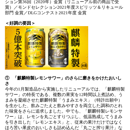
ション第36回（2020年）金賞（リニューアル前の商品で受
賞）／モンドセレクション2021年度スピリッツ＆リキュール
部門 金賞／DLGコンテスト2021年度 金賞
＜好調の要因＞
① 「麒麟特製レモンサワー」のさらに磨きをかけたおいし
さ
今年の1月製造品から実施したリニューアルでは、「麒麟特製
サワー」の特長である、複数の果実を12時間以上煮詰め、う
まみを凝縮させた麒麟特製「うまみエキス」（特許出願中）
を生かした、飲みごたえと飲みやすさを両立した調和のとれ
た味覚をさらに追求しました。中でも、「麒麟特製レモンサ
ワー」は、レモンを丸ごとすりつぶし、低温熟成してうまみ
を引き出した「レモンエキス」と、従来の果汁だけではなく
ほろ苦い果皮のおいしさも詰め込んだ「丸ごと搾り果汁」な