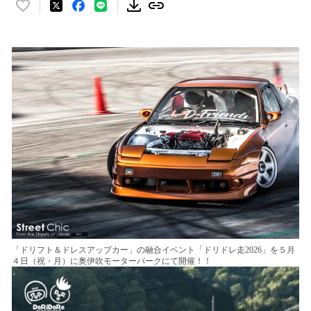
い
い
ね
！
数
を
読
み
込
み
中
で
す
「ドリフト＆ドレスアップカー」の融合イベント「ドリドレ走2026」を５月
４日（祝・月）に奥伊吹モーターパークにて開催！！