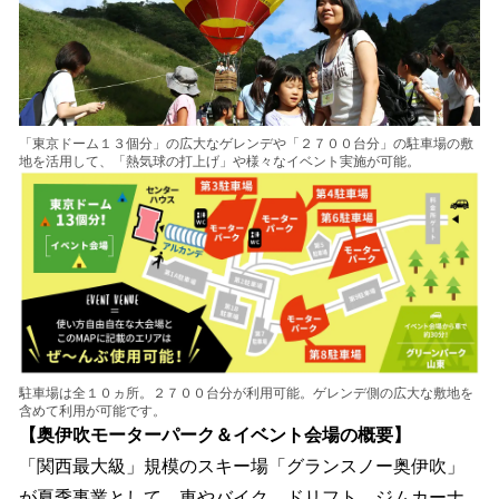
「東京ドーム１３個分」の広大なゲレンデや「２７００台分」の駐車場の敷
地を活用して、「熱気球の打上げ」や様々なイベント実施が可能。
駐車場は全１０ヵ所。２７００台分が利用可能。ゲレンデ側の広大な敷地を
含めて利用が可能です。
【奥伊吹モーターパーク＆イベント会場の概要】
「関西最大級」規模のスキー場「グランスノー奥伊吹」
が夏季事業として、車やバイク、ドリフト、ジムカーナ