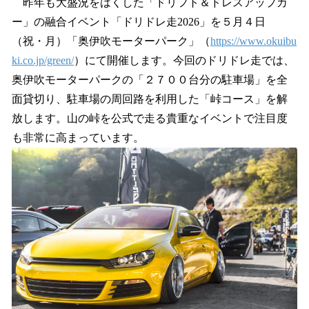
昨年も大盛況をはくした「ドリフト＆ドレスアップカ
ー」の融合イベント「ドリドレ走2026」を５月４日
（祝・月）「奥伊吹モーターパーク」（
https://www.okuibu
ki.co.jp/green/
）にて開催します。今回のドリドレ走では、
奥伊吹モーターパークの「２７００台分の駐車場」を全
面貸切り、駐車場の周回路を利用した「峠コース」を解
放します。山の峠を公式で走る貴重なイベントで注目度
も非常に高まっています。