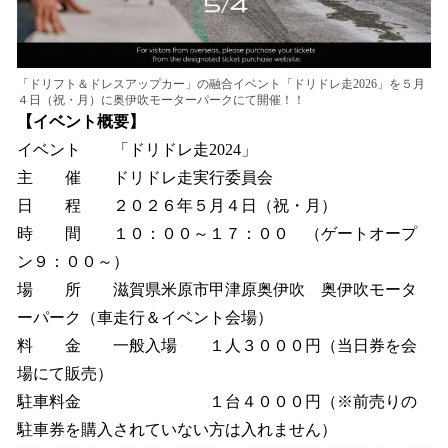
「ドリフト＆ドレスアップカー」の融合イベント「ドリドレ走2026」を５月
４日（祝・月）に奥伊吹モーターパークにて開催！！
【イベント概要】
イベント 「ドリドレ走2024」
主 催 ドリドレ走実行委員会
日 程 ２０２６年５月４日（祝・月）
時 間 １０：００～１７：００ （ゲートオープ
ン９：００～）
場 所 滋賀県米原市甲津原奥伊吹 奥伊吹モータ
ーパーク（車走行＆イベント会場）
料 金 一般入場 １人３０００円（当日券を会
場にて販売）
駐車料金 １台４０００円（※前売りの
駐車券を購入されていない方は入れません）