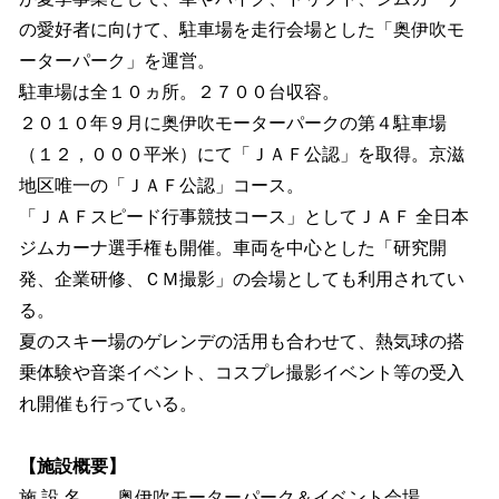
の愛好者に向けて、駐車場を走行会場とした「奥伊吹モ
ーターパーク」を運営。
駐車場は全１０ヵ所。２７００台収容。
２０１０年９月に奥伊吹モーターパークの第４駐車場
（１２，０００平米）にて「ＪＡＦ公認」を取得。京滋
地区唯一の「ＪＡＦ公認」コース。
「ＪＡＦスピード行事競技コース」としてＪＡＦ 全日本
ジムカーナ選手権も開催。車両を中心とした「研究開
発、企業研修、ＣＭ撮影」の会場としても利用されてい
る。
夏のスキー場のゲレンデの活用も合わせて、熱気球の搭
乗体験や音楽イベント、コスプレ撮影イベント等の受入
れ開催も行っている。
【施設概要】
施 設 名 奥伊吹モーターパーク＆イベント会場