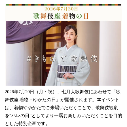
ね
！
数
を
読
み
込
み
中
で
す
2026年7月20日（月・祝）、七月大歌舞伎にあわせて「歌
舞伎座 着物・ゆかたの日」が開催されます。本イベント
は、着物やゆかたでご来場いただくことで、歌舞伎観劇
を“ハレの日”としてより一層お楽しみいただくことを目的
とした特別企画です。