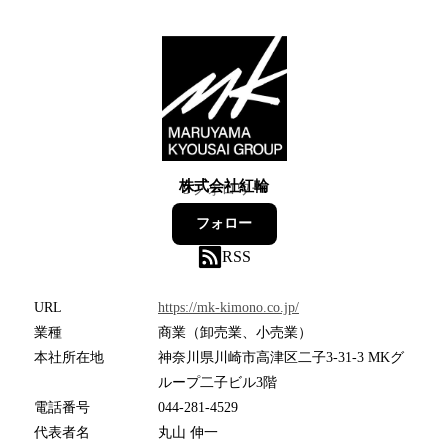
株式会社紅輪
5
フォロワー
フォロー
RSS
URL
https://mk-kimono.co.jp/
業種
商業（卸売業、小売業）
本社所在地
神奈川県川崎市高津区二子3-31-3 MKグ
ループ二子ビル3階
電話番号
044-281-4529
代表者名
丸山 伸一