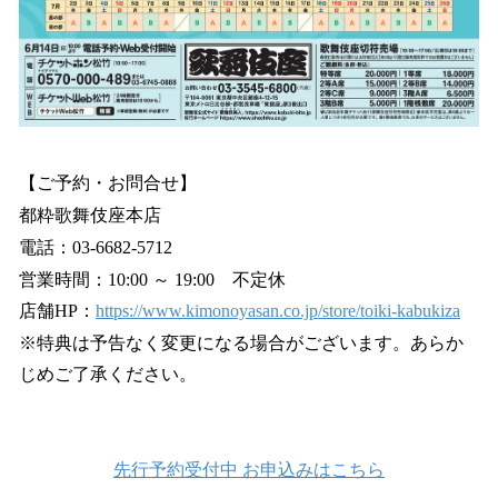
【ご予約・お問合せ】
都粋歌舞伎座本店
電話：03-6682-5712
営業時間：10:00 ～ 19:00 不定休
店舗HP：
https://www.kimonoyasan.co.jp/store/toiki-kabukiza
※特典は予告なく変更になる場合がございます。あらか
じめご了承ください。
先行予約受付中 お申込みはこちら