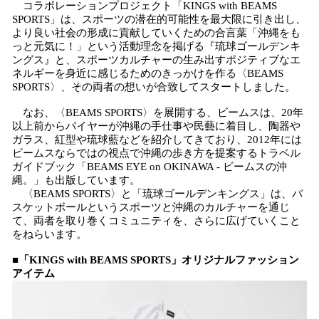
コラボレーションプロジェクト「KINGS with BEAMS
SPORTS」は、スポーツの潜在的可能性を最大限に引き出し、
より良い社会の形成に貢献していくための合言葉「沖縄をも
っと元気に！」という活動理念を掲げる『琉球ゴールデンキ
ングス』と、スポーツカルチャーの生み出すポジティブなエ
ネルギーを身近に感じるためのきっかけを作る〈BEAMS
SPORTS〉、その両者の想いが合致してスタートしました。
なお、〈BEAMS SPORTS〉を展開する、ビームスは、20年
以上前からバイヤーが沖縄の手仕事や民藝に着目し、陶器や
ガラス、紅型や琉球藍などを紹介してきており、2012年には
ビームスならではの視点で沖縄の歩き方を提案するトラベル
ガイドブック「BEAMS EYE on OKINAWA - ビームスの沖
縄。」も出版しています。
〈BEAMS SPORTS〉と「琉球ゴールデンキングス」は、バ
スケットボールというスポーツと沖縄のカルチャーを通じ
て、両者を取り巻くコミュニティを、さらに広げていくこと
をねらいます。
■「KINGS with BEAMS SPORTS」オリジナルファッション
アイテム