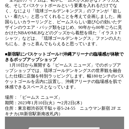
全9型のアイテムは、私やビームスが大好きなアメリカ文
化、そしてバスケットボールという要素を入れるだけでな
く、なにより「琉球ゴールデンキングス」のファンが「欲し
い・着たい」と思ってくれることを考えて企画しました。南
国らしいカラーリングと、ビームスらしい遊び心の効いたデ
ザインのウエア・バッグ類をはじめ、90年から00年ごろに見
かけたNBAやMLBなどのグッズから着想を得た「イラストT
シャツ」などは、「琉球ゴールデンキングス」ファンの人た
ちにも、きっと喜んでもらえると思っています。
■新宿駅にバスケットゴール?!沖縄アリーナの臨場感が体験で
きるポップアップショップ
1月10日から展開する「ビームス ニューズ」でのポップア
ップショップでは、琉球ゴールデンキングスの世界観を融合
した仕様に店舗を特別ラッピングします。幅180センチのバス
ケットゴールを店内に設置し、沖縄アリーナの臨場感を肌で
体感できるスペースとなっています。
場所：「ビームス ニューズ」
期間：2023年1月10日(火）〜2月2日(木）
住所：東京都渋谷区千駄ヶ谷5-24-55 ニュウマン新宿 2F エ
キナカ(JR新宿駅新南改札内）