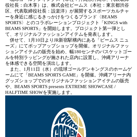
！
役社長：白木享）は、株式会社ビームス（本社：東京都渋谷
数
区、代表取締役社長：設楽洋）が展開するスポーツカルチャ
を
ーを身近に感じるきっかけをつくるブランド〈BEAMS
読
SPORTS〉とのコラボレーションプロジェクト「KINGS with
み
BEAMS SPORTS」を開始します。プロジェクト第一弾とし
込
て、オリジナルファッションアイテムを発表します。
み
併せて、1月10日よりJR新宿駅構内にある「ビームス ニュ
中
ーズ」にてポップアップショップを開催。オリジナルファッ
で
ションアイテムの販売を始め、幅180センチのバスケットゴー
ルを特別ラッピングが施された店内に設置し、沖縄アリーナ
す
を体感できる空間を演出します。
また、1月11日（水）の琉球ゴールデンキングスのホームゲ
ームにて「BEAMS SPORTS GAME」を開催。沖縄アリーナ内
グッズショップでのオリジナルファッションアイテムの販売
や、BEAMS SPORTS presents EXTREME SHOWCASE /
HALFTIME SHOWを実施します。