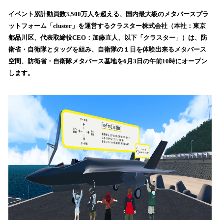
ね
！
イベント累計動員数3,500万人を超える、国内最大級のメタバースプラ
数
ットフォーム「cluster」を運営するクラスター株式会社（本社：東京
を
都品川区、代表取締役CEO：加藤直人、以下「クラスター」）は、防
読
衛省・自衛隊とタッグを組み、自衛隊の１日を体験出来るメタバース
み
空間、防衛省・自衛隊メタバース基地を6月3日の午前10時にオープン
込
します。
み
中
で
す