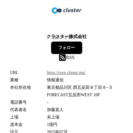
クラスター株式会社
122
フォロワー
フォロー
RSS
URL
https://corp.cluster.mu/
業種
情報通信
本社所在地
東京都品川区 西五反田８丁目９−５
FORECAST五反田WEST 10F
電話番号
-
代表者名
加藤直人
上場
未上場
資本金
1億円
設立
2015年07月