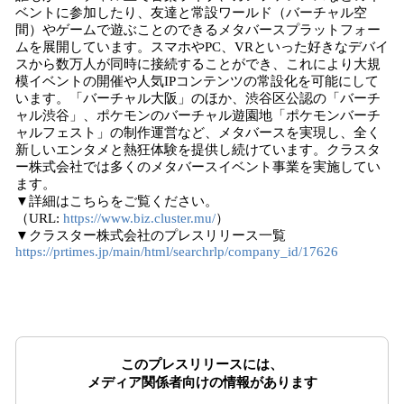
ベントに参加したり、友達と常設ワールド（バーチャル空
間）やゲームで遊ぶことのできるメタバースプラットフォー
ムを展開しています。スマホやPC、VRといった好きなデバイ
スから数万人が同時に接続することができ、これにより大規
模イベントの開催や人気IPコンテンツの常設化を可能にして
います。「バーチャル大阪」のほか、渋谷区公認の「バーチ
ャル渋谷」、ポケモンのバーチャル遊園地「ポケモンバーチ
ャルフェスト」の制作運営など、メタバースを実現し、全く
新しいエンタメと熱狂体験を提供し続けています。クラスタ
ー株式会社では多くのメタバースイベント事業を実施してい
ます。
▼詳細はこちらをご覧ください。
（URL:
https://www.biz.cluster.mu/
）
▼クラスター株式会社のプレスリリース一覧
https://prtimes.jp/main/html/searchrlp/company_id/17626
このプレスリリースには、
メディア関係者向けの情報があります