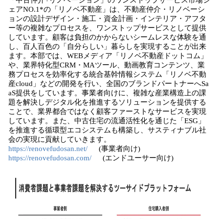
「中古仲介+リノベーション」のワンストップサービス市場シ
ェアNO.1*の「リノベ不動産」は、不動産仲介・リノベーシ
ョンの設計デザイン・施工・資金計画・インテリア・アフタ
ー等の複雑なプロセスを、ワンストップサービスとして提供
しています。顧客は負担のかからないシームレスな体験を通
し、百人百色の「自分らしい」暮らしを実現することが出来
ます。本部では、WEBメディア「リノベ不動産ドットコム」
や、業界特化型CRM・MAツール、動画教育コンテンツ、業
務プロセスを効率化する統合基幹情報システム「リノベ不動
産cloud」などの開発を行い、全国のブランドパートナーへSa
aS提供をしています。事業者向けに、複雑な産業構造上の課
題を解決しデジタル化を推進するソリューションを提供する
ことで、業界都合ではなく顧客ファーストなサービスを実現
しています。また、中古住宅の流通活性化を通じた「ESG」
を推進する循環型エコシステムも構築し、サスティナブル社
会の実現に貢献していきます。
https://renovefudosan.net/
(事業者向け)
https://renovefudosan.com/
(エンドユーサー向け)