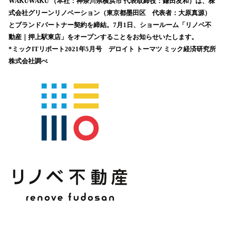
WAKUWAKU （本社：神奈川県横浜市 代表取締役：鎌田友和）は、株
読
式会社グリーンリノベーション（東京都墨田区 代表者：大原真源）
み
とブランドパートナー契約を締結。7月1日、ショールーム「リノベ不
込
動産｜押上駅東店」をオープンすることをお知らせいたします。
み
*ミックITリポート2021年5月号 デロイト トーマツ ミック経済研究所
中
で
株式会社調べ
す