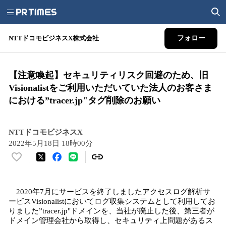
NTTドコモビジネスX株式会社
フォロー
【注意喚起】セキュリティリスク回避のため、旧
Visionalistをご利用いただいていた法人のお客さま
における”tracer.jp"タグ削除のお願い
NTTドコモビジネスX
2022年5月18日 18時00分
い
い
ね
2020年7月にサービスを終了しましたアクセスログ解析サ
！
ービスVisionalistにおいてログ収集システムとして利用してお
数
りました”tracer.jp"ドメインを、当社が廃止した後、第三者が
を
ドメイン管理会社から取得し、セキュリティ上問題があるス
読