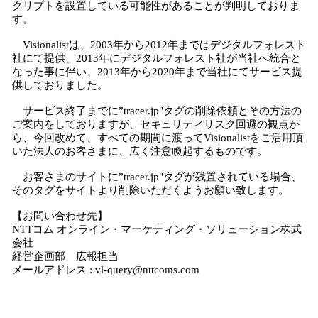
クリプトを設置している可能性があることが判明しておりま
み
す。
込
み
Visionalistは、2003年から2012年まではデジタルフォレスト
中
社にて提供、2013年にデジタルフォレスト社が当社へ統合と
なった事に伴い、2013年から2020年まで当社にてサービス提
で
供しておりました。
す
サービス終了までに”tracer.jp"タグの削除依頼とその方法の
ご案内をしておりますが、セキュリティリスク回避の観点か
ら、今回改めて、すべての期間に渡ってVisionalistをご活用頂
いた法人のお客さまに、広く注意喚起するものです。
お客さまのサイトに”tracer.jp"タグが残置されている場合、
そのタグをサイトより削除いただくようお願い致します。
【お問い合わせ先】
NTTコム オンライン・マーケティング・ソリューション株式
会社
経営企画部 広報担当
メールアドレス : vl-query@nttcoms.com