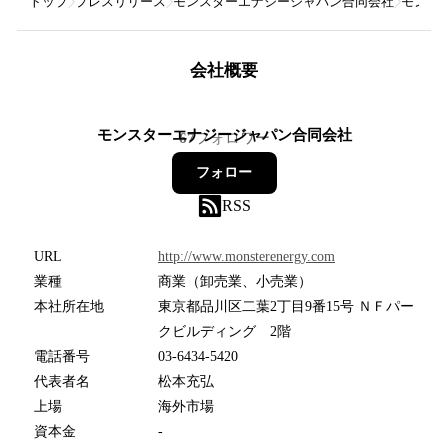
トップ
プレスリリース
モンスターエナジージャパン合同会社
モンスタ
会社概要
モンスターエナジージャパン合同会社
67
フォロワー
フォロー
RSS
URL
http://www.monsterenergy.com
業種
商業（卸売業、小売業）
本社所在地
東京都品川区二葉2丁目9番15号 ＮＦパー
クビルディング 2階
電話番号
03-6434-5420
代表者名
松本充弘
上場
海外市場
資本金
-