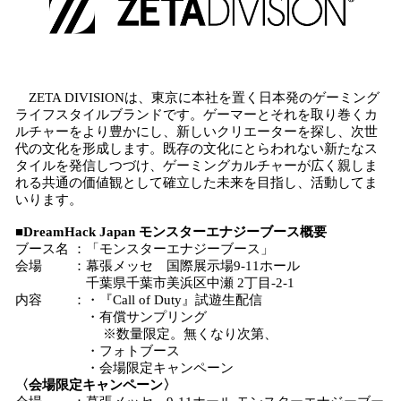
ZETA DIVISIONは、東京に本社を置く日本発のゲーミング
ライフスタイルブランドです。ゲーマーとそれを取り巻くカ
ルチャーをより豊かにし、新しいクリエーターを探し、次世
代の文化を形成します。既存の文化にとらわれない新たなス
タイルを発信しつづけ、ゲーミングカルチャーが広く親しま
れる共通の価値観として確立した未来を目指し、活動してま
いります。
■DreamHack Japan モンスターエナジーブース概要
ブース名 ：「モンスターエナジーブース」
会場 ：幕張メッセ 国際展示場9-11ホール
千葉県千葉市美浜区中瀬 2丁目-2-1
内容 ：・『Call of Duty』試遊生配信
・有償サンプリング
※数量限定。無くなり次第、
・フォトブース
・会場限定キャンペーン
〈会場限定キャンペーン〉