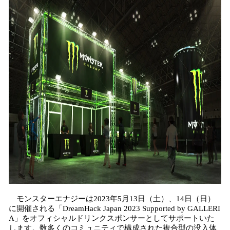
！
数
を
読
み
込
み
中
で
す
モンスターエナジーは2023年5月13日（土）、14日（日）
に開催される「DreamHack Japan 2023 Supported by GALLERI
A」をオフィシャルドリンクスポンサーとしてサポートいた
します。数多くのコミュニティで構成された複合型の没入体