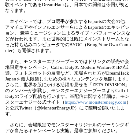
験イベントであるDreamHackは、日本での開催は今回が初と
なります。
本イベントでは、プロ選手が参加するEsportsの大会の他、
アマチュアやインフルエンサーらによるEsportsのエキシビシ
ョン、 豪華ミュージシャンによるライブ・パフォーマンスな
どが行われます。また世界的には既にメインストリームとな
った持ち込みコンピュータでのBYOC（Bring Your Own Comp
uter）も開催されます。
また、モンスターエナジーブースではドリンクの販売や会
場限定キャンペーン、Call of Duty®: Modern Warfare® IIの試
遊、フォトスポットの展開など、来場された方がDreamHack
Japanを最大限楽しむための様々なコンテンツを展開します。
さらに、世界を股にかける活躍を見せる「ZETA DIVISION」
のメンバーが参戦し、モンスターエナジーブースよりCall of
Dutyのライブ配信も行います。※配信に関する詳細は、モン
スターエナジー公式サイト（
https://www.monsterenergy.com
）
と公式Twitter（@MonsterEnergyJP）にて随時公開いたしま
す。
さらに、会場限定でモンスターオリジナルのゲーミングギ
アが当たるキャンペーンも実施。是非ご参加ください。