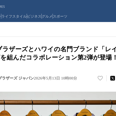
ES
ン
ライフスタイル
ビジネス
グルメ
スポーツ
ブラザーズとハワイの名門ブランド「レ
を組んだコラボレーション第2弾が登場
ブラザーズ ジャパン
2026年5月13日 10時00分
い
い
ね
！
数
を
読