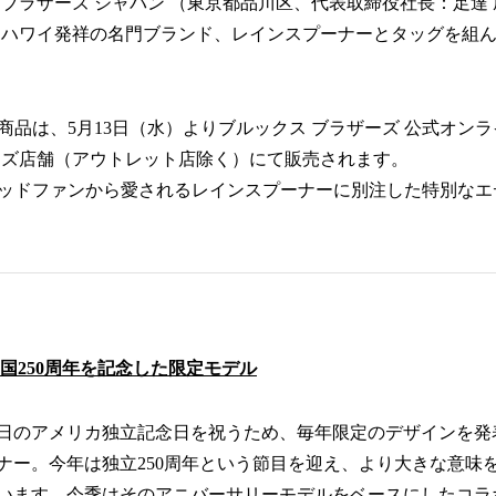
 ブラザーズ ジャパン （東京都品川区、代表取締役社長：足達 
、ハワイ発祥の名門ブランド、レインスプーナーとタッグを組
。
商品は、5月13日（水）よりブルックス ブラザーズ 公式オン
ーズ店舗（アウトレット店除く）にて販売されます。
ッドファンから愛されるレインスプーナーに別注した特別なエ
カ建国250周年を記念した限定モデル
4日のアメリカ独立記念日を祝うため、毎年限定のデザインを発
ナー。今年は独立250周年という節目を迎え、より大きな意味
います。今季はそのアニバーサリーモデルをベースにしたコラ