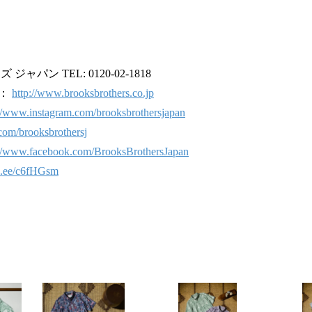
ャパン TEL: 0120-02-1818
ト：
http://www.brooksbrothers.co.jp
://www.instagram.com/brooksbrothersjapan
r.com/brooksbrothersj
://www.facebook.com/BrooksBrothersJapan
lin.ee/c6fHGsm