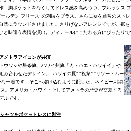
作。胸ポケットをなくしてドレス感を高めつつ、ブルックス 
ゴールデン フリース”の刺繍をプラス。さらに裾を通常のスト
自然にラウンドさせました。さりげないアレンジですが、裾を
ひと味違う表情を演出。ディテールにこだわる方にぴったりで
アメトラアイコンが共演
トウワシや星条旗、ハワイ州旗「カ・ハエ・ハワイイ」や
み合わせたデザイン。“ハワイの夏” “祝祭” “リゾートムー
かな一着です。そこへ溶け込むように配した、ネイビー刺繍
ース。アメリカ・ハワイ・そしてアメトラの歴史が交差する
デルです。
の半袖シャツをポケットレスに別注