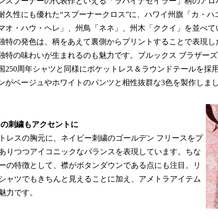
ンスプーナーの代表作といえる「ラハイナセイラー」柄のアロ
耐久性にも優れた“スプーナークロス”に、ハワイ州旗「カ・ハ
マオ・ハウ・ヘレ」、州鳥「ネネ」、州木「ククイ」を並べて
独特の発色は、柄をあえて裏側からプリントすることで表現し
独特の味わいが生まれるのも魅力です。ブルックス ブラザー
国250周年シャツと同様にポケットレス＆ラウンドテールを採
ンがベージュやホワイトのパンツと相性抜群な3色を製作しま
スの刺繍もアクセントに
トレスの胸元に、ネイビー刺繍のゴールデン フリースをプ
ありつつアイコニックなバランスを表現しています。ちな
ーの特徴として、襟がボタンダウンである点にも注目。リ
シャツでもきちんと見えることに加え、アメトラアイテム
魅力です。