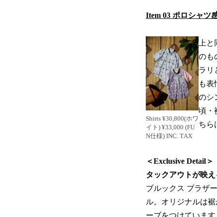
Item 03 ポロシ
上と
のも
ラリ
も表
のシ
頃・
Shirts ¥30,800(ホワ
ちら
イト) ¥33,000 (FU
N仕様) INC. TAX
＜Exclusive Detail＞
タックアウトが映え
ブルックス ブラザ
ル。オリジナルは裾
ーブをつけています