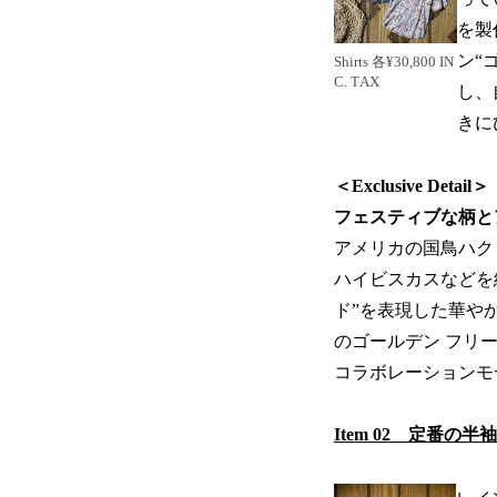
を製
ン“
Shirts 各¥30,800 IN
C. TAX
し、
きに
＜Exclusive Detail＞
フェスティブな柄と
アメリカの国鳥ハク
ハイビスカスなどを組
ド”を表現した華や
のゴールデン フリ
コラボレーションモ
Item 02 定番