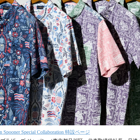
み
込
み
中
で
す
eyn Spooner Special Collaboration 特設ページ