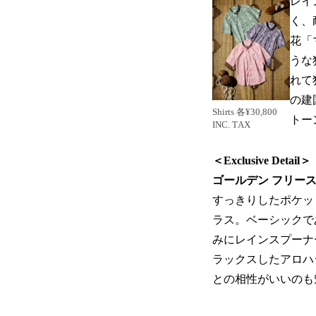
レイ
く、
花「
うな
れて
の建
Shirts 各¥30,800
トー
INC. TAX
＜Exclusive Detail＞
ゴールデン フリー
すっきりしたポケッ
ラス。ベーシックで
みにレインスプーナ
ラックスしたアロハ
との相性がいいのも