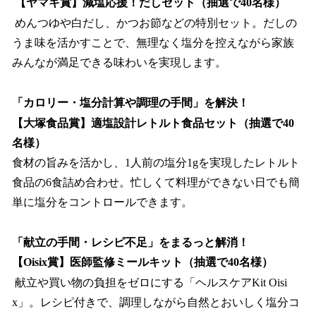
【ヤマキ賞】減塩応援！だしセット（抽選で40名様）
めんつゆや白だし、かつお節などの特別セット。だしの
うま味を活かすことで、無理なく塩分を控えながら家族
みんなが満足できる味わいを実現します。
「カロリー・塩分計算や調理の手間」を解決！
【大塚食品賞】適塩設計レトルト食品セット（抽選で40
名様）
食材の旨みを活かし、1人前の塩分1gを実現したレトルト
食品の6食詰め合わせ。忙しくて料理ができない日でも簡
単に塩分をコントロールできます。
「献立の手間・レシピ不足」をまるっと解消！
【Oisix賞】医師監修ミールキット（抽選で40名様）
献立や買い物の負担をゼロにする「ヘルスケアKit Oisi
x」。レシピ付きで、調理しながら自然とおいしく塩分コ