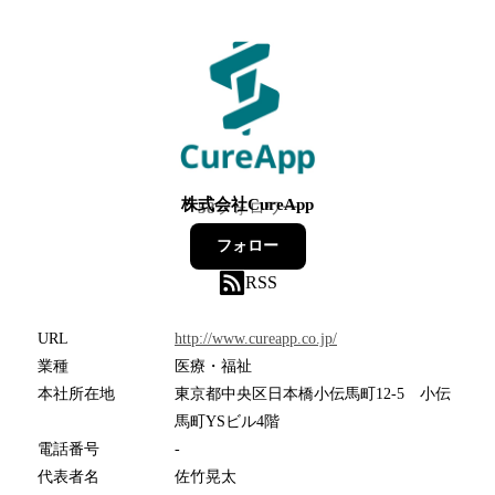
株式会社CureApp
58
フォロワー
フォロー
RSS
URL
http://www.cureapp.co.jp/
業種
医療・福祉
本社所在地
東京都中央区日本橋小伝馬町12-5 小伝
馬町YSビル4階
電話番号
-
代表者名
佐竹晃太