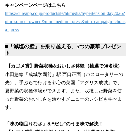
キャンペーンページはこちら
https://cureapp.co.jp/productsite/ht/media/hypertension-day2026?
utm_source=owned&utm_medium=press&utm_campaign=chous
a_press
■「減塩の壁」を乗り越える、5つの豪華プレゼン
ト
【カゴメ賞】野菜収穫&おいしさ体験（抽選で30名様）
小田急線「成城学園前」駅 西口正面（バスロータリーの
先）。手ぶらで行ける都心の菜園「アグリス成城」で、
夏野菜の収穫体験ができます。また、収穫した野菜を使
った野菜のおいしさを活かすメニューのレシピも学べま
す。
「味の物足りなさ」を“だし”のうま味で解決！