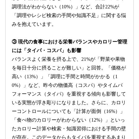
調理法がわからない（10%）」など、合計22%が
「調理やレシピ検索の手間や知識不足」に関する悩
みを抱えています。
③ 現代の食事における栄養バランスやカロリー管理
には「タイパ・コスパ」も影響
バランスよく栄養を摂る上で、21%が「野菜や果物
を毎日十分に摂ることが難しい」と回答。「価格が
高い（13%）」「調理に手間と時間がかかる（1
0%）」など、昨今の物価高（コスパ）やタイムパ
フォーマンス（タイパ）を重視する傾向も影響して
いる実態が浮き彫りになりました。さらに、カロリ
ーコントロールについても「計算が面倒（16%）」
「食べ物のカロリーがわからない（12%）」といっ
たカロリー計算や検索・知識習得における手間の壁
が存在。このデータからもタイパを重視するあまり