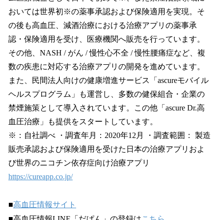
おいては世界初※の薬事承認および保険適用を実現。そ
の後も高血圧、減酒治療における治療アプリの薬事承
認・保険適用を受け、医療機関へ販売を行っています。
その他、NASH / がん / 慢性心不全 / 慢性腰痛症など、複
数の疾患に対応する治療アプリの開発を進めています。
また、民間法人向けの健康増進サービス「ascureモバイル
ヘルスプログラム」も運営し、多数の健保組合・企業の
禁煙施策として導入されています。この他「ascure Dr.高
血圧治療」も提供をスタートしています。
※：自社調べ ・調査年月：2020年12月 ・調査範囲： 製造
販売承認および保険適用を受けた日本の治療アプリおよ
び世界のニコチン依存症向け治療アプリ
https://cureapp.co.jp/
■
高血圧情報サイト
■高血圧情報LINE「だぱん」の登録は
こちら