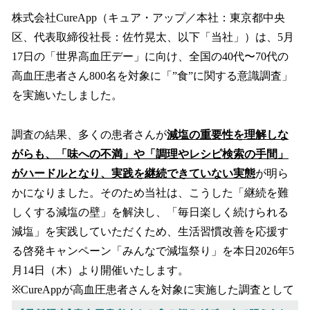
ね
！
株式会社CureApp（キュア・アップ／本社：東京都中央
数
区、代表取締役社長：佐竹晃太、以下「当社」）は、5月
を
17日の「世界高血圧デー」に向け、全国の40代〜70代の
読
み
高血圧患者さん800名を対象に「”食”に関する意識調査」
込
を実施いたしました。
み
中
で
調査の結果、多くの患者さんが
減塩の重要性を理解しな
す
がらも、「味への不満」や「調理やレシピ検索の手間」
がハードルとなり、実践を継続できていない実態
が明ら
かになりました。そのため当社は、こうした「継続を難
しくする減塩の壁」を解決し、「毎日楽しく続けられる
減塩」を実践していただくため、生活習慣改善を応援す
る啓発キャンペーン「みんなで減塩祭り」を本日2026年5
月14日（木）より開催いたします。
※CureAppが高血圧患者さんを対象に実施した調査として