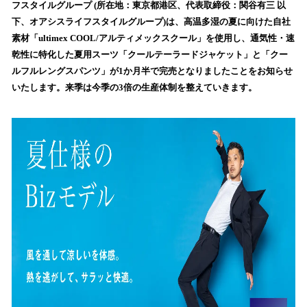
を
フスタイルグループ (所在地：東京都港区、代表取締役：関谷有三 以
読
下、オアシスライフスタイルグループ)は、高温多湿の夏に向けた自社
み
素材「ultimex COOL/アルティメックスクール」を使用し、通気性・速
込
乾性に特化した夏用スーツ「クールテーラードジャケット」と「クー
み
ルフルレングスパンツ」が1か月半で完売となりましたことをお知らせ
中
で
いたします。来季は今季の3倍の生産体制を整えていきます。
す