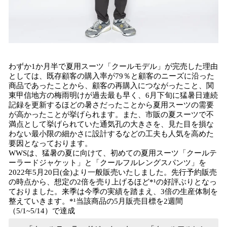
わずか1か月半で夏用スーツ「クールモデル」が完売した理由
としては、既存顧客の購入率が79％と顧客のニーズに沿った
商品であったことから、顧客の再購入につながったこと、関
東甲信地方の梅雨明けが過去最も早く、6月下旬に猛暑日連続
記録を更新するほどの暑さだったことから夏用スーツの需要
が高かったことが挙げられます。また、市販の夏スーツで不
満点として挙げられていた通気孔の大きさを、見た目を損な
わない最小限の細かさに設計するなどの工夫も人気を高めた
要因となっております。
WWSは、猛暑の夏に向けて、初めての夏用スーツ「クールテ
ーラードジャケット」と「クールフルレングスパンツ」を
2022年5月20日(金)より一般販売いたしました。先行予約販売
の時点から、想定の2倍を売り上げるほど*¹の好評ぶりとなっ
ておりました。来季は今季の実績を踏まえ、3倍の生産体制を
整えていきます。*¹当該商品の5月販売目標を2週間
（5/1~5/14）で達成