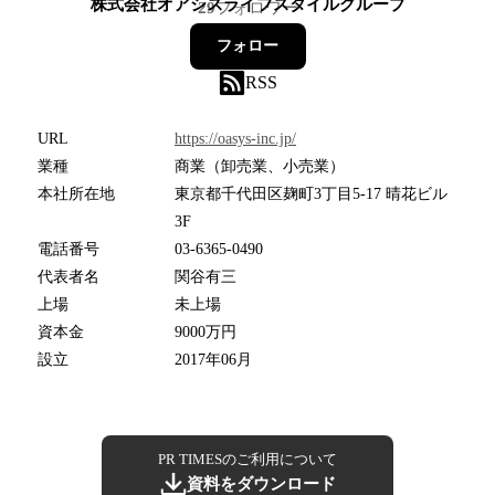
株式会社オアシスライフスタイルグループ
29
フォロワー
フォロー
RSS
URL
https://oasys-inc.jp/
業種
商業（卸売業、小売業）
本社所在地
東京都千代田区麹町3丁目5-17 晴花ビル
3F
電話番号
03-6365-0490
代表者名
関谷有三
上場
未上場
資本金
9000万円
設立
2017年06月
PR TIMESのご利用について
資料をダウンロード