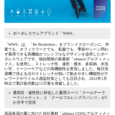
ボーダレスウェアブランド「WWS」
「WWS」は、「Be Borderless」をブランドスローガンに、作
業でも、オフィスワークでも、私服でも、季節やシーン問わ
ず着用できる高機能かつシンプルなデザインを追求したボー
ダレスウェアです。独自開発の新素材「ultimex/アルティメッ
クス」を使用し、ストレッチ性、速乾・撥水、多収納、水洗
い可、イージーケアなどの高機能性を実現しました。毎日洗
濯機で洗える点やストレッチが効いて動きやすい機能性がテ
レワークやウイルス感染対策としても注目され、2022年1月
時点で累計販売数は15万着を突破しました。
通気性・速乾性に特化した夏用スーツ「クールテーラ
ードジャケット」と「クールフルレングスパンツ」が1
か月半で完売
高温多湿の夏に向けた自社素材「ultimex COOL/アルティメッ