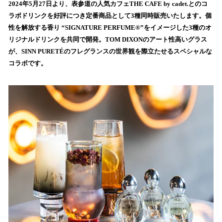
を
2024年5月27日より、表参道の人気カフェTHE CAFE by cadet.とのコ
読
ラボドリンクを好評につき定番商品として3種同時販売いたします。個
み
性を解放する香り “SIGNATURE PERFUME®”をイメージした3種のオ
込
リジナルドリンクを共同で開発。TOM DIXONのアート性高いグラス
み
が、SINN PURETÉのフレグランスの世界観を際立たせるスペシャルな
中
で
コラボです。
す