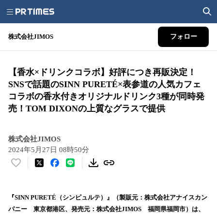
株式会社JIMOS
フォロー
【香水×ドリンクコラボ】好評につき再販決定！
SNSで話題のSINN PURETÉ×表参道の人気カフェ
コラボの香水付きオリジナルドリンク3種が同時発
売！TOM DIXONの上質なグラスで提供
株式会社JIMOS
2024年5月27日 08時50分
い
い
ね
！
『SINN PURETÉ（シンピュルテ）』（製販元：株式会社アナイスカン
数
パニー 東京都港区、発売元：株式会社JIMOS 福岡県福岡市）は、