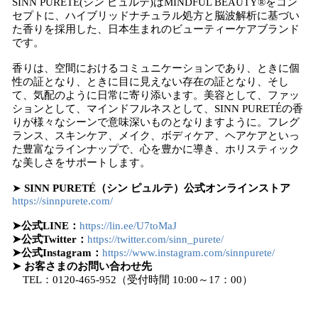
SINN PURETÉ(シン ピュルテ)はMINDFUL BEAUTY®をコン
セプトに、ハイブリッドナチュラル処方と脳波解析に基づい
た香りを採用した、日本生まれのビューティーケアブランド
です。
香りは、空間におけるコミュニケーションであり、ときに個
性の証となり、ときに目に見えない存在の証となり、そし
て、気配のように日常に寄り添います。美容として、ファッ
ションとして、マインドフルネスとして、SINN PURETÉの香
りが様々なシーンで意味深いものとなりますように。フレグ
ランス、スキンケア、メイク、ボディケア、ヘアケアといっ
た豊富なラインナップで、心を豊かに導き、ホリスティック
な美しさをサポートします。
➤
SINN PURETÉ（シン ピュルテ）公式オンラインストア
https://sinnpurete.com/
➤公式LINE：
https://lin.ee/U7toMaJ
➤公式Twitter：
https://twitter.com/sinn_purete/
➤公式Instagram：
https://www.instagram.com/sinnpurete/
➤ お客さまのお問い合わせ先
TEL：0120-465-952（受付時間 10:00～17：00）