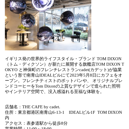
イギリス発の世界的ライフスタイル・ブランド TOM DIXON
（トム・ディクソン）が新たに展開する旗艦店TOM DIXON T
OKYO と神保町のフレンチレストランcadet(カデット)が協業
という形で南青山IDEALビルにて2023年5月8日にカフェをオ
ープン。フレンチティストのポットパンや、 オリジナルブレ
ンドコーヒーをTom Dixonの上質なデザインで造られた照明
やインテリア空間で、没入感溢れる至福な体験を。
店舗名：THE CAFE by cadet.
住所：東京都港区南青山6-13-1 IDEALビル1F TOM DIXON
内
アクセス：表参道駅から徒歩8分
営業時間：11:00～18:00