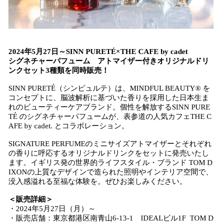
2024年5月27日～SINN PURETÉ×THE CAFE by cadet
シグネチャーパフューム アトマイザー付きオリジナルドリ
ンクセット3種類を同時販売！
SINN PURETÉ（シンピュルテ）は、MINDFUL BEAUTY® を
コンセプトに、脳波解析に基づいた香りを採用した日本生ま
れのビューティーケアブランド。個性を解放するSINN PURE
TÉ のシグネチャーパフュームが、表参道の人気カフェTHE C
AFE by cadet. とコラボレーション。
SIGNATURE PERFUMEのミニサイズアトマイザーとそれぞれ
の香りに呼応するオリジナルドリンクをセットに発売いたし
ます。イギリス発の世界的ライフスタイル・ブランド TOM D
IXONの上質なデザインで造られた照明やインテリア空間で、
没入感溢れる至福な体験を。ぜひお楽しみください。
＜販売詳細＞
・2024年5月27日（月）～
・販売店舗：東京都港区南青山6-13-1 IDEALビル1F TOM D