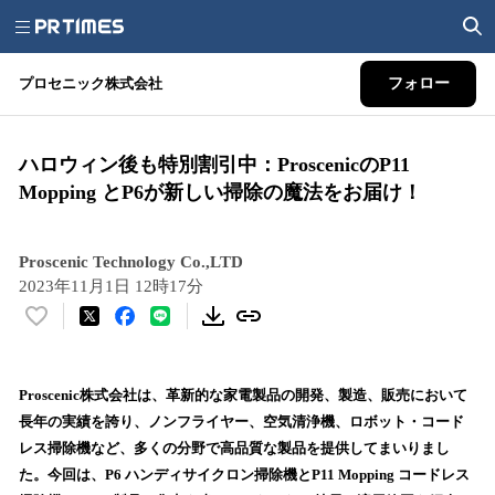
プロセニック株式会社
フォロー
ハロウィン後も特別割引中：ProscenicのP11
Mopping とP6が新しい掃除の魔法をお届け！
Proscenic Technology Co.,LTD
2023年11月1日 12時17分
い
い
ね
！
Proscenic株式会社は、革新的な家電製品の開発、製造、販売において
数
長年の実績を誇り、ノンフライヤー、空気清浄機、ロボット・コード
を
レス掃除機など、多くの分野で高品質な製品を提供してまいりまし
読
た。今回は、P6 ハンディサイクロン掃除機とP11 Mopping コードレス
み