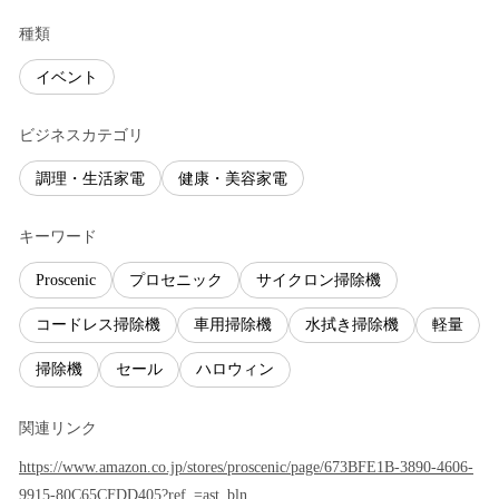
種類
イベント
ビジネスカテゴリ
調理・生活家電
健康・美容家電
キーワード
Proscenic
プロセニック
サイクロン掃除機
コードレス掃除機
車用掃除機
水拭き掃除機
軽量
掃除機
セール
ハロウィン
関連リンク
https://www.amazon.co.jp/stores/proscenic/page/673BFE1B-3890-4606-
9915-80C65CFDD405?ref_=ast_bln