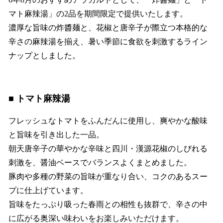
を
マト麻辣湯」の2品を期間限定で提供いたします。
読
み
濃厚な旨味の炸醬麺と、花椒と唐辛子が際立つ本格的な
込
辛さの麻辣湯を揃え、暑い季節に食欲を刺激するライン
み
ナップとしました。
中
で
す
■ トマト麻辣湯
フレッシュなトマトをふんだんに使用し、爽やかな酸味
と旨味を引き出した一品。
朝天唐辛子の華やかな辛味と四川・漢源花椒のしびれる
刺激を、醤油ベースでバランスよくまとめました。
豚肉や多種の野菜の旨味が重なり合い、コクのあるスー
プに仕上げています。
旨味をたっぷり吸った春雨との相性も抜群で、辛さの中
に広がる奥深い味わいをお楽しみいただけます。