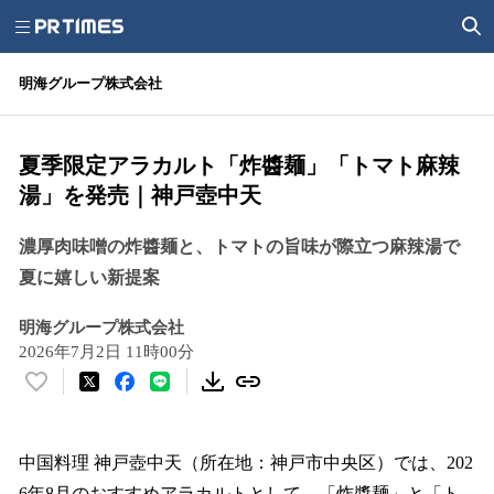
明海グループ株式会社
夏季限定アラカルト「炸醬麺」「トマト麻辣
湯」を発売｜神戸壺中天
濃厚肉味噌の炸醬麺と、トマトの旨味が際立つ麻辣湯で
夏に嬉しい新提案
明海グループ株式会社
2026年7月2日 11時00分
い
い
ね
！
中国料理 神戸壺中天（所在地：神戸市中央区）では、202
数
6年8月のおすすめアラカルトとして、「炸醬麺」と「ト