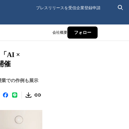
プレスリリースを受信
企業登録申請
会社概要
フォロー
AI ×
り開催
ボ授業での作例も展示