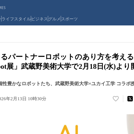
ES
ン
ライフスタイル
ビジネス
グルメ
スポーツ
けるパートナーロボットのあり方を考える「
× Robot展」武蔵野美術大学で2月18日(水)よ
」や個性豊かなロボットたち、武蔵野美術大学×ユカイ工学 コラ
026年2月13日 10時30分
い
い
ね
！
数
を