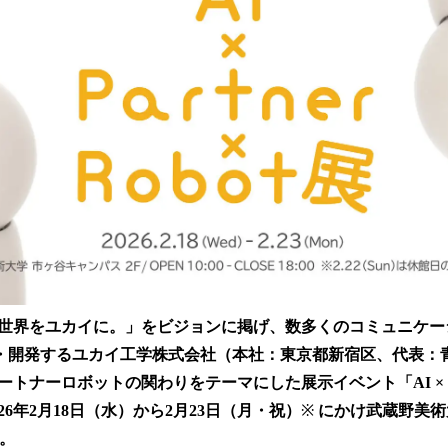
読
み
込
み
中
で
す
世界をユカイに。」をビジョンに掲げ、数多くのコミュニケーシ
・開発するユカイ工学株式会社（本社：東京都新宿区、代表：青
ナーロボットの関わりをテーマにした展示イベント「AI × Partn
26年2月18日（水）から2月23日（月・祝）
※
にかけ武蔵野美術
す。