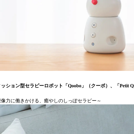
ション型セラピーロボット「Qoobo」（クーボ）、「Petit Q
想像力に働きかける、癒やしのしっぽセラピー～