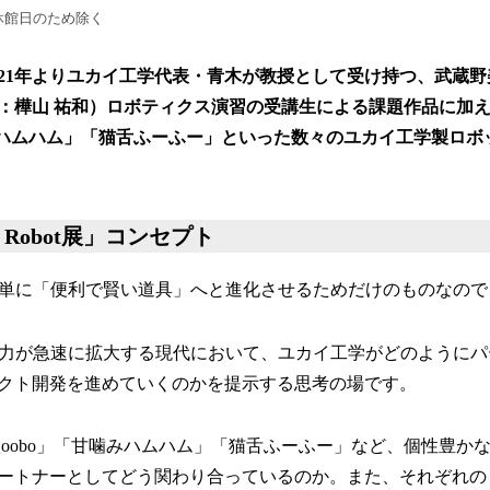
休館日のため除く
021年よりユカイ工学代表・青木が教授として受け持つ、武蔵
樺山 祐和）ロボティクス演習の受講生による課題作品に加え、「
噛みハムハム」「猫舌ふーふー」といった数々のユカイ工学製ロ
r × Robot展」コンセプト
を単に「便利で賢い道具」へと進化させるためだけのものなので
響力が急速に拡大する現代において、ユカイ工学がどのように
クト開発を進めていくのかを提示する思考の場です。
」「Qoobo」「甘噛みハムハム」「猫舌ふーふー」など、個性豊
ートナーとしてどう関わり合っているのか。また、それぞれの