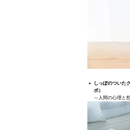
しっぽのついたクッ
ボ）
～人間の心理と