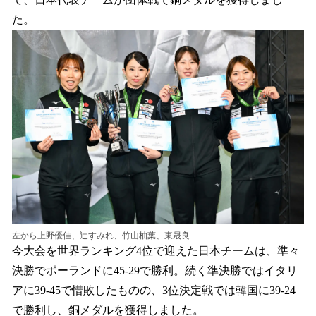
読
み
た。
込
み
中
で
す
左から上野優佳、辻すみれ、竹山柚葉、東晟良
今大会を世界ランキング4位で迎えた日本チームは、準々
決勝でポーランドに45-29で勝利。続く準決勝ではイタリ
アに39-45で惜敗したものの、3位決定戦では韓国に39-24
で勝利し、銅メダルを獲得しました。