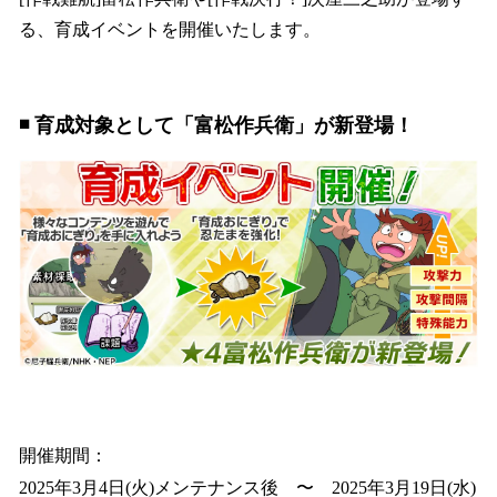
読
み
る、育成イベントを開催いたします。
込
み
中
で
◾️ 育成対象として「富松作兵衛」が新登場！
す
開催期間：
2025年3月4日(火)メンテナンス後 〜 2025年3月19日(水)