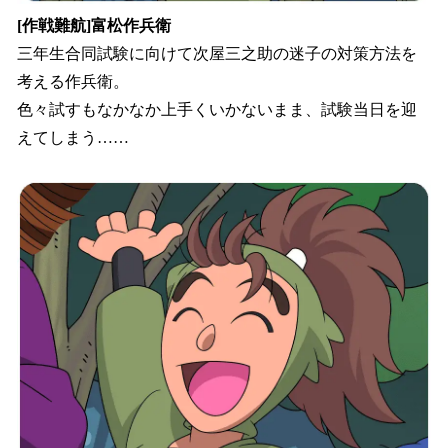
[作戦難航]富松作兵衛
三年生合同試験に向けて次屋三之助の迷子の対策方法を
考える作兵衛。
色々試すもなかなか上手くいかないまま、試験当日を迎
えてしまう……