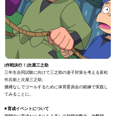
[作戦決行！]次屋三之助
三年生合同試験に向けて三之助の迷子対策を考える富松
作兵衛と次屋三之助。
腰縄なしでゴールするために体育委員会の鍛練で実践し
てみることに。
◾️ 育成イベントについて