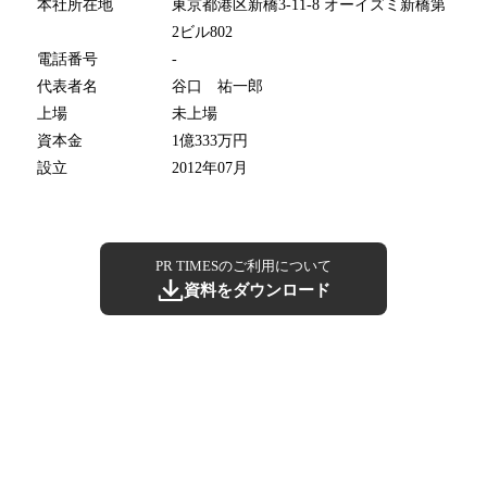
本社所在地
東京都港区新橋3-11-8 オーイズミ新橋第
2ビル802
電話番号
-
代表者名
谷口 祐一郎
上場
未上場
資本金
1億333万円
設立
2012年07月
PR TIMESのご利用について
資料をダウンロード