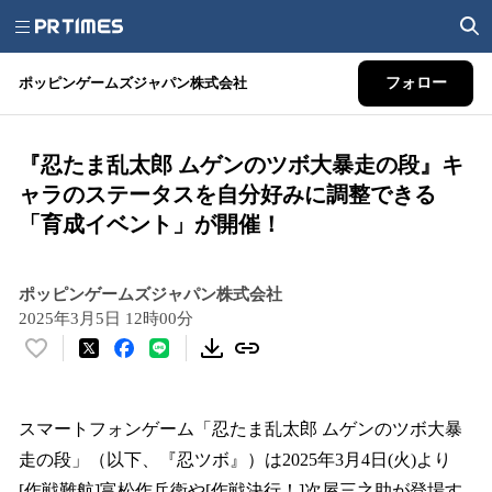
ポッピンゲームズジャパン株式会社
フォロー
『忍たま乱太郎 ムゲンのツボ大暴走の段』キ
ャラのステータスを自分好みに調整できる
「育成イベント」が開催！
ポッピンゲームズジャパン株式会社
2025年3月5日 12時00分
い
い
ね
！
スマートフォンゲーム「忍たま乱太郎 ムゲンのツボ大暴
数
走の段」（以下、『忍ツボ』）は2025年3月4日(火)より
を
[作戦難航]富松作兵衛や[作戦決行！]次屋三之助が登場す