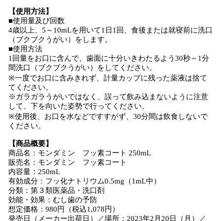
【使用方法】
■使用量及び回数
4歳以上、5～10mLを用いて1日1回、食後または就寝前に洗口
（ブクブクうがい）をします。
■使用方法
1回量をお口に含んで、歯面に十分いきわたるよう30秒～1分
間洗口（ブクブクうがい）をしてください。
※一度でお口に含みきれず、計量カップに残った薬液は捨て
てください。
※ガラガラうがいではなく、誤って飲み込まないように注意
して、下を向いた姿勢で行ってください。
※使用後、お口を水などですすがず、30分間は飲食しないで
ください。
【商品概要】
商品名：モンダミン フッ素コート 250mL
販売名：モンダミン フッ素コート
内容量：250mL
有効成分：フッ化ナトリウム0.5mg（1mL中）
分類：第３類医薬品・洗口剤
効能・効果：むし歯の予防
想定価格：980円（税込1,078円）
発売日（メーカー出荷日）／場所：2023年2月20日（月）／