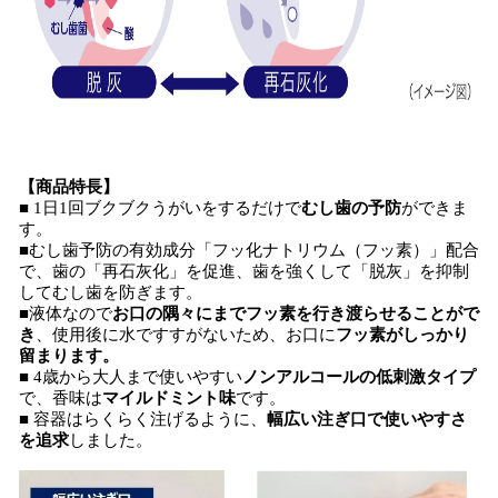
【商品特長】
■ 1日1回ブクブクうがいをするだけで
むし歯の予防
ができま
す。
■むし歯予防の有効成分「フッ化ナトリウム（フッ素）」配合
で、歯の「再石灰化」を促進、歯を強くして「脱灰」を抑制
してむし歯を防ぎます。
■液体なので
お口の隅々にまでフッ素を行き渡らせることがで
き
、使用後に水ですすがないため、お口に
フッ素がしっかり
留まります。
■ 4歳から大人まで使いやすい
ノンアルコールの低刺激タイプ
で、香味は
マイルドミント味
です。
■ 容器はらくらく注げるように、
幅広い注ぎ口で使いやすさ
を追求
しました。