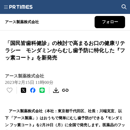
アース製薬株式会社
フォロー
「国民皆歯科健診」の検討で高まるお口の健康リテ
ラシー モンダミンからむし歯予防に特化した『フ
ッ素コート』を新発売
アース製薬株式会社
2023年2月15日 11時00分
い
い
ね
！
アース製薬株式会社（本社：東京都千代田区、社長：川端克宜、以
数
下 「アース製薬」）はおうちで簡単にむし歯予防ができる『モンダミ
を
ン フッ素コート』を2月20日（月）に全国で発売します。医薬品のフッ
読