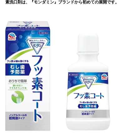
素洗口剤は、『モンダミン』ブランドから初めての展開です。
み
込
み
中
で
す