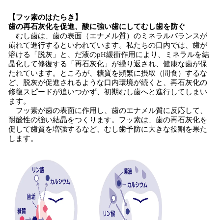
【フッ素のはたらき】
歯の再石灰化を促進、酸に強い歯にしてむし歯を防ぐ
むし歯は、歯の表面（エナメル質）のミネラルバランスが
崩れて進行するといわれています。私たちの口内では、歯が
溶ける「脱灰」と、だ液のpH緩衝作用により、ミネラルを結
晶化して修復する「再石灰化」が繰り返され、健康な歯が保
たれています。ところが、糖質を頻繁に摂取（間食）するな
ど、脱灰が促進されるような口内環境が続くと、再石灰化の
修復スピードが追いつかず、初期むし歯へと進行してしまい
ます。
フッ素が歯の表面に作用し、歯のエナメル質に反応して、
耐酸性の強い結晶をつくります。フッ素は、歯の再石灰化を
促して歯質を増強するなど、むし歯予防に大きな役割を果た
します。