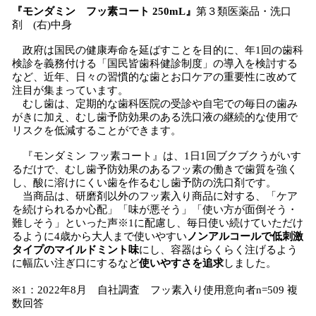
『モンダミン フッ素コート 250mL』
第３類医薬品・洗口
剤 (右)中身
政府は国民の健康寿命を延ばすことを目的に、年1回の歯科
検診を義務付ける「国民皆歯科健診制度」の導入を検討する
など、近年、日々の習慣的な歯とお口ケアの重要性に改めて
注目が集まっています。
むし歯は、定期的な歯科医院の受診や自宅での毎日の歯み
がきに加え、むし歯予防効果のある洗口液の継続的な使用で
リスクを低減することができます。
『モンダミン フッ素コート』は、1日1回ブクブクうがいす
るだけで、むし歯予防効果のあるフッ素の働きで歯質を強く
し、酸に溶けにくい歯を作るむし歯予防の洗口剤です。
当商品は、研磨剤以外のフッ素入り商品に対する、「ケア
を続けられるか心配」「味が悪そう」「使い方が面倒そう・
難しそう」といった声※1に配慮し、毎日使い続けていただけ
るように4歳から大人まで使いやすい
ノンアルコールで低刺激
タイプのマイルドミント味
にし、容器はらくらく注げるよう
に幅広い注ぎ口にするなど
使いやすさを追求
しました。
※1：2022年8月 自社調査 フッ素入り使用意向者n=509 複
数回答