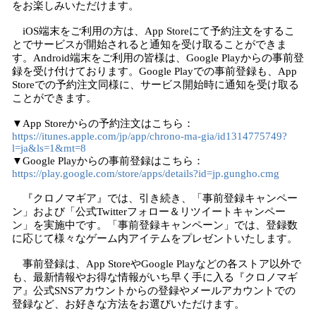
をお楽しみいただけます。
iOS端末をご利用の方は、App Storeにて予約注文をするこ
とでサービスが開始されると通知を受け取ることができま
す。Android端末をご利用の皆様は、Google Playからの事前登
録を受け付けております。Google Playでの事前登録も、App
Storeでの予約注文同様に、サービス開始時に通知を受け取る
ことができます。
▼App Storeからの予約注文はこちら：
https://itunes.apple.com/jp/app/chrono-ma-gia/id1314775749?
l=ja&ls=1&mt=8
▼Google Playからの事前登録はこちら：
https://play.google.com/store/apps/details?id=jp.gungho.cmg
『クロノマギア』では、引き続き、「事前登録キャンペー
ン」および「公式Twitterフォロー＆リツイートキャンペー
ン」を実施中です。「事前登録キャンペーン」では、登録数
に応じて様々なゲーム内アイテムをプレゼントいたします。
事前登録は、App StoreやGoogle Playなどの各ストア以外で
も、最新情報やお得な情報がいち早く手に入る『クロノマギ
ア』公式SNSアカウントからの登録やメールアカウントでの
登録など、お好きな方法をお選びいただけます。