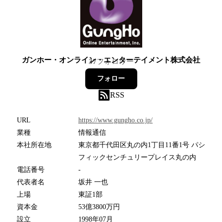
ガンホー・オンライン・エンターテイメント株式会社
37
フォロワー
フォロー
RSS
URL
https://www.gungho.co.jp/
業種
情報通信
本社所在地
東京都千代田区丸の内1丁目11番1号 パシ
フィックセンチュリープレイス丸の内
電話番号
-
代表者名
坂井 一也
上場
東証1部
資本金
53億3800万円
設立
1998年07月