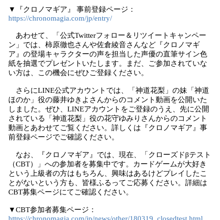
▼『クロノマギア』 事前登録ページ：
https://chronomagia.com/jp/entry/
あわせて、「公式Twitterフォロー＆リツイートキャンペー
ン」では、柿原徹也さんや佐倉綾音さんなど『クロノマギ
ア』の登場キャラクターの声を担当した声優の直筆サイン色
紙を抽選でプレゼントいたします。まだ、ご参加されていな
い方は、この機会にぜひご登録ください。
さらにLINE公式アカウントでは、「神道花梨」の妹「神道
ほのか」役の藤井ゆきよさんからのコメント動画を公開いた
しました。ぜひ、LINEアカウントをご登録のうえ、先に公開
されている「神道花梨」役の花守ゆみりさんからのコメント
動画とあわせてご覧ください。詳しくは『クロノマギア』事
前登録ページでご確認ください。
なお、『クロノマギア』では、現在、「クローズドβテスト
（CBT）」への参加者を募集中です。カードゲームが大好き
という上級者の方はもちろん、興味はあるけどプレイしたこ
とがないという方も、皆様ふるってご応募ください。詳細は
CBT募集ページにてご確認ください。
▼CBT参加者募集ページ：
https://chronomagia.com/jp/news/other/180319_closedtest.html