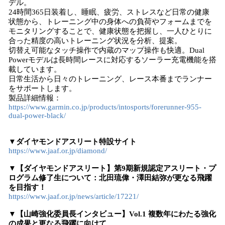
デル。
24時間365日装着し、睡眠、疲労、ストレスなど日常の健康
状態から、トレーニング中の身体への負荷やフォームまでを
モニタリングすることで、健康状態を把握し、一人ひとりに
合った精度の高いトレーニング状況を分析、提案。
切替え可能なタッチ操作で内蔵のマップ操作も快適。Dual
Powerモデルは長時間レースに対応するソーラー充電機能を搭
載しています。
日常生活から日々のトレーニング、レース本番までランナー
をサポートします。
製品詳細情報：
https://www.garmin.co.jp/products/intosports/forerunner-955-
dual-power-black/
▼ダイヤモンドアスリート特設サイト
https://www.jaaf.or.jp/diamond/
▼【ダイヤモンドアスリート】第9期新規認定アスリート・プ
ログラム修了生について：北田琉偉・澤田結弥が更なる飛躍
を目指す！
https://www.jaaf.or.jp/news/article/17221/
▼【山崎強化委員長インタビュー】Vol.1 複数年にわたる強化
の成果と更なる飛躍に向けて