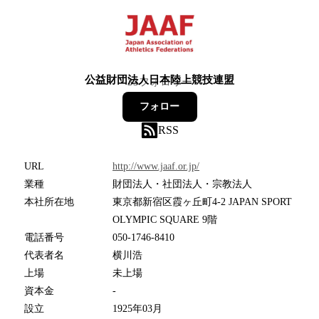
公益財団法人日本陸上競技連盟
33
フォロワー
フォロー
RSS
URL
http://www.jaaf.or.jp/
業種
財団法人・社団法人・宗教法人
本社所在地
東京都新宿区霞ヶ丘町4-2 JAPAN SPORT
OLYMPIC SQUARE 9階
電話番号
050-1746-8410
代表者名
横川浩
上場
未上場
資本金
-
設立
1925年03月