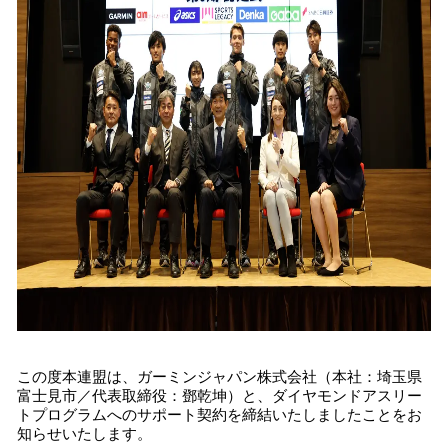
込
み
中
で
す
この度本連盟は、ガーミンジャパン株式会社（本社：埼玉県
富士見市／代表取締役：鄧乾坤）と、ダイヤモンドアスリー
トプログラムへのサポート契約を締結いたしましたことをお
知らせいたします。