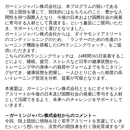
ガーミンジャパン株式会社は、本プログラムの狙いである
「陸上競技を通じて、競技的にはもちろんのこと、豊かな人
間性を持つ国際人となり、今後の日本および国際社会の発展
に寄与する人材として育成する」という趣旨にご賛同いただ
き、サポートいただく運びとなりました。
ガーミンジャパン株式会社からは、ダイヤモンドアスリート
のコンディショニングのため、「ランナーのための先進のト
レーニング機能を搭載したGPSランニングウォッチ」をご提
供いただきます。
こちらのGPSランニングウォッチは、24時間365日装着するこ
とにより、睡眠、疲労、ストレスなど日常の健康状態から、
トレーニング中の身体への負荷やフォームまでをモニタリン
グができ、健康状態を把握し、一人ひとりに合った精度の高
いトレーニング状況を分析、提案が可能となります。
本連盟は、ガーミンジャパン株式会社とともにダイヤモンド
アスリートが今後の日本及び国際社会の発展に寄与する人材
として活躍できるよう、未来へのチャレンジをサポートして
いきます。
～ガーミンジャパン株式会社からのコメント～
今回、陸上競技に情熱を注ぐ若手アスリートを支援していき
たいという想いから、次世代の競技者を行く強化育成する“ダ