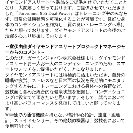
イヤモンドアスリート”へ製品をご提供させていただくことと
なり、大変嬉しく思っております。ご提供させていただきま
した『Forerunner 955 Dual Power』はトレーニング中のみなら
ず、日常の健康状態を可視化することが可能です。良好な身
体のコンディションを維持し、質の良いトレーニングへ導け
たらと願っております。ダイヤモンドアスリートの今後のご
活躍を心より応援しております。
～室伏由佳ダイヤモンドアスリートプロジェクトマネージャ
ーからのコメント～
このたび、ガーミンジャパン株式会社様より、ダイヤモンド
アスリートお一人お一人のコンディショニングのため、スマ
ートウォッチをご提供いただくことになりました。
ダイヤモンドアスリートには積極的に活用いただき、自身の
睡眠や疲労、ストレスなど日常面の状況を長期的にモニタリ
ングすると共に、トレーニングにおける身体への負荷など、
競技面も含めた総合的な健康状態を把握し、コンディショニ
ングに役立てて頂きたいと思います。そして、試合において
より高いパフォーマンスを発揮してほしいと願っておりま
す。
※単独での通信機能を持たない時計や心拍計、速度・距離
計、スライドセンサー、その他類似機器は、競技会において
使用可能です。