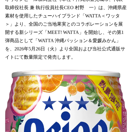
数
取締役社長 兼 執行役員社長CEO 村野 一）は、沖縄県産
を
素材を使用したチューハイブランド「WATTA＜ワッタ
読
み
＞」より、全国のご当地果実とのコラボレーションを展
込
開する新シリーズ「MEET! WATTA」を開始し、その第1
み
弾商品として「WATTA 沖縄パッション＆愛媛みかん」
中
で
を、2026年5月26日（火）より全国および当社公式通販サ
す
イトにて数量限定で発売します。