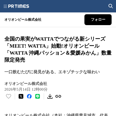
オリオンビール株式会社
フォロー
全国の果実がWATTAでつながる新シリーズ
「MEET! WATTA」始動!オリオンビール
「WATTA 沖縄パッション＆愛媛みかん」数量
限定発売
一口飲むたびに発見がある、エキゾチックな味わい
オリオンビール株式会社
2026年5月14日 12時00分
い
い
ね
！
オリオンビール株式会社（本社：沖縄県豊見城市、代表