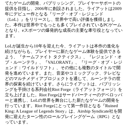
てたゲームの開発、パブリッシング、プレイヤーサポートの
提供を目指し、2006年に創設されました。ライアットは2009
年にデビュー作となる『リーグ・オブ・レジェンド
（LoL）』をリリースし、世界中で高い評価を獲得しまし
た。本作は世界中でもっとも多くプレイされているPCゲーム
となり、eスポーツの爆発的な成長の主要な牽引役となってい
ます。
LoLが誕生から10年を迎えた今、ライアットは本作の進化を
続けながらも、プレイヤーに新たなゲーム体験を提供できる
よう、『チームファイト タクティクス』、『レジェンド・オ
ブ・ルーンテラ』、『VALORANT』、『リーグ・オブ・レジ
ェンド：ワイルドリフト』、その他にも複数のタイトルで開
発を進めています。また、音楽やコミックブック、テレビな
どのマルチメディアプロジェクトを通して、ルーンテラの世
界の探索を続けています。さらにライアットは、パブリッシ
ングを手掛ける系列会社Riot Forge（ライアットフォージ）を
立ち上げました。Riot Forgeはサードパーティーのデベロッパ
ーと連携し、LoLの世界を舞台にした新たなゲームの開発を
行っています。Riot Forgeにとって第一作目となる『Ruined
King: A League of Legends Story』は、Airship Syndicate社を開
発に迎えたターン性のロールプレイングゲーム（RPG）とな
っています。