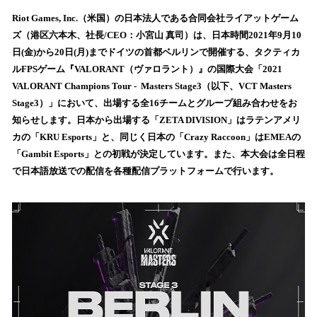
ね
！
Riot Games, Inc.（米国）の日本法人である合同会社ライアットゲーム
数
ズ（港区六本木、社長/CEO：小宮山 真司）は、日本時間2021年9月10
を
日(金)から20日(月)までドイツの首都ベルリンで開催する、タクティカ
読
ルFPSゲーム『VALORANT（ヴァロラント）』の国際大会「2021
み
VALORANT Champions Tour - Masters Stage3（以下、VCT Masters
込
Stage3）」において、出場する全16チームとグループ組み合わせをお
み
知らせします。日本から出場する「ZETA DIVISION」はラテンアメリ
中
で
カの「KRU Esports」と、同じく日本の「Crazy Raccoon」はEMEAの
す
「Gambit Esports」との初戦が決定しています。また、本大会は全日程
で日本語放送での配信を各種配信プラットフォームで行います。