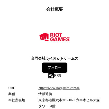
会社概要
合同会社ライアットゲームズ
56
フォロワー
フォロー
RSS
URL
https://www.riotgames.com/ja
業種
情報通信
本社所在地
東京都港区六本木6-10-1 六本木ヒルズ森
タワー34階