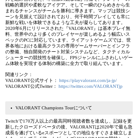
戦略的選択や柔軟なアイデア、そして一瞬のひらめきから生
まれるチャンスがチームを勝利に導きます。マップは競技シ
ーンを見据えて設計されており、何千時間プレイしても常に
新鮮な戦いを体験できるような工夫が凝らしてあります。
2020年6月にリリースされた『VALORANT』は基本プレイ無
料、世界中のより多くのプレイヤーが楽しめるよう幅広いス
ペックのPCに対応しています。ライアットゲームズでは、世
界各地における最高クラスの専用ゲームサーバーとインフラ
の整備、独自開発のチート対策システムなど、タクティカル
シューターの競技性を確保し、FPSジャンルにふさわしいゲー
ム体験を実現する体制の構築に全力で取り組んでいます。
関連リンク：
VALORANT公式サイト：
https://playvalorant.com/ja-jp/
VALORANT公式Twitter：
https://twitter.com/VALORANTjp
VALORANT Champions Tourについて
Twitchで170万人以上の最高同時視聴者数を達成し、記録を更
新したクローズドベータの後、VALORANTは2020年で最も急
成長を遂げているeスポーツとしての地位をすぐさま確立しま