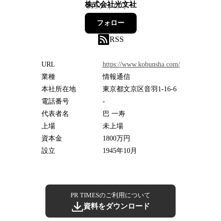
株式会社光文社
115
フォロワー
フォロー
RSS
URL
https://www.kobunsha.com/
業種
情報通信
本社所在地
東京都文京区音羽1-16-6
電話番号
-
代表者名
巴 一寿
上場
未上場
資本金
1800万円
設立
1945年10月
PR TIMESのご利用について
資料をダウンロード