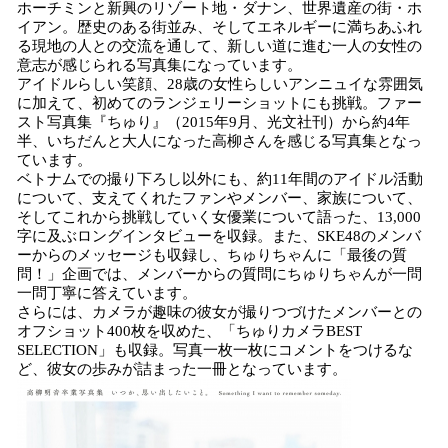
ホーチミンと新興のリゾート地・ダナン、世界遺産の街・ホ
み
イアン。歴史のある街並み、そしてエネルギーに満ちあふれ
込
る現地の人との交流を通して、新しい道に進む一人の女性の
み
意志が感じられる写真集になっています。
中
アイドルらしい笑顔、28歳の女性らしいアンニュイな雰囲気
で
に加えて、初めてのランジェリーショットにも挑戦。ファー
スト写真集『ちゅり』（2015年9月、光文社刊）から約4年
す
半、いちだんと大人になった高柳さんを感じる写真集となっ
ています。
ベトナムでの撮り下ろし以外にも、約11年間のアイドル活動
について、支えてくれたファンやメンバー、家族について、
そしてこれから挑戦していく女優業について語った、13,000
字に及ぶロングインタビューを収録。また、SKE48のメンバ
ーからのメッセージも収録し、ちゅりちゃんに「最後の質
問！」企画では、メンバーからの質問にちゅりちゃんが一問
一問丁寧に答えています。
さらには、カメラが趣味の彼女が撮りつづけたメンバーとの
オフショット400枚を収めた、「ちゅりカメラBEST
SELECTION」も収録。写真一枚一枚にコメントをつけるな
ど、彼女の歩みが詰まった一冊となっています。