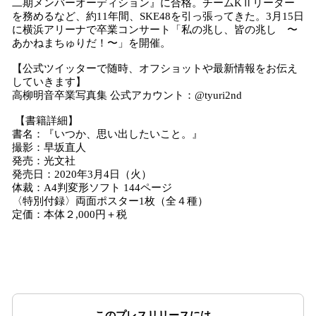
二期メンバーオーディション』に合格。チームKⅡリーダー
を務めるなど、約11年間、SKE48を引っ張ってきた。3月15日
に横浜アリーナで卒業コンサート「私の兆し、皆の兆し 〜
あかねまちゅりだ！〜」を開催。
【公式ツイッターで随時、オフショットや最新情報をお伝え
していきます】
高柳明音卒業写真集 公式アカウント：@tyuri2nd
【書籍詳細】
書名：『いつか、思い出したいこと。』
撮影：早坂直人
発売：光文社
発売日：2020年3月4日（火）
体裁：A4判変形ソフト 144ページ
〈特別付録〉両面ポスター1枚（全４種）
定価：本体２,000円＋税
このプレスリリースには、