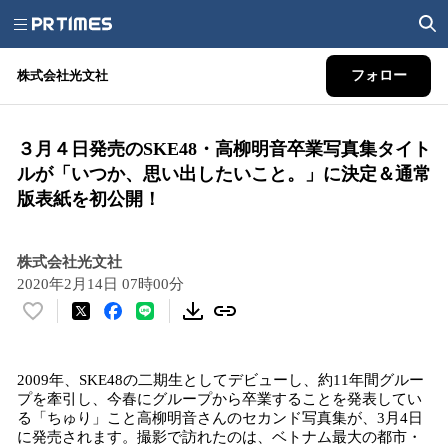
株式会社光文社
フォロー
３月４日発売のSKE48・高柳明音卒業写真集タイト
ルが「いつか、思い出したいこと。」に決定＆通常
版表紙を初公開！
株式会社光文社
2020年2月14日 07時00分
い
い
ね
2009年、SKE48の二期生としてデビューし、約11年間グルー
！
プを牽引し、今春にグループから卒業することを発表してい
数
る「ちゅり」こと高柳明音さんのセカンド写真集が、3月4日
を
に発売されます。撮影で訪れたのは、ベトナム最大の都市・
読