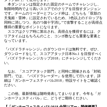
本ダンジョンは指定された固定のチームでチャレンジし、
制限時間内でより高いスコアでのクリアを目指すダンジョン
です。チームのリーダーとフレンド枠は、どちらも「双鼓の
天鬼姫・雷神」に設定されているため、3色以上のドロップを
同時に消しつつ、光の“5個十字消し”で攻撃することが高得点
獲得の重要なポイントになります。
スコアはクリア時に算出され、高得点を獲得するには、ク
リアタイムはもちろんのこと、コンボ数なども重要な要素と
なっています。
『パズドラチャレンジ』のダウンロードは無料です。ぜひ、
ダウンロードをして、スコアアタック日本No.1 を目指すべく
「パズドラチャレンジカップ2018」にチャレンジしてくださ
い。
なお、「スコアアタック部門」と同時に開催される「対戦
部門」では、『パズドラレーダー』を使用して行います。詳
細は「ガンホーフェスティバル2018」特設サイトをご確認く
ださい。
この他、最新情報は随時発表してまいります。今年も「ガ
ンホーフェスティバル」に、どうぞご期待ください。
【「ガンホーフェスティバル2018 全国ツアー」開催概要】