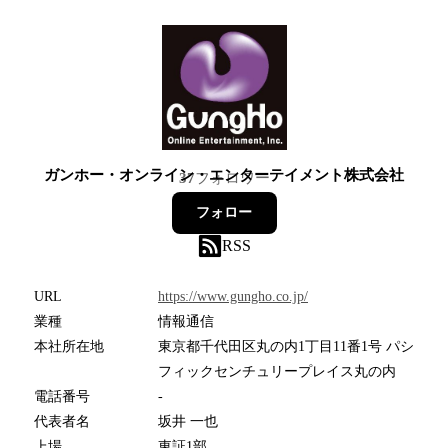
ガンホー・オンライン・エンターテイメント株式会社
37
フォロワー
フォロー
RSS
URL
https://www.gungho.co.jp/
業種
情報通信
本社所在地
東京都千代田区丸の内1丁目11番1号 パシ
フィックセンチュリープレイス丸の内
電話番号
-
代表者名
坂井 一也
上場
東証1部