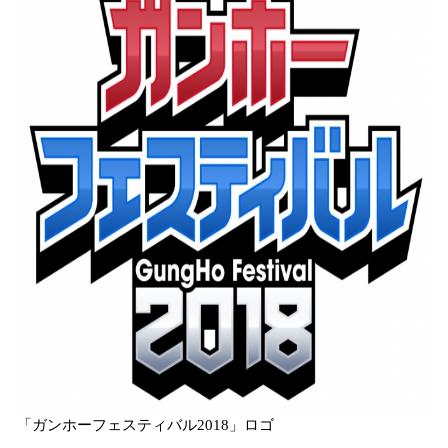
数
を
読
み
込
み
中
で
す
「ガンホーフェスティバル2018」ロゴ