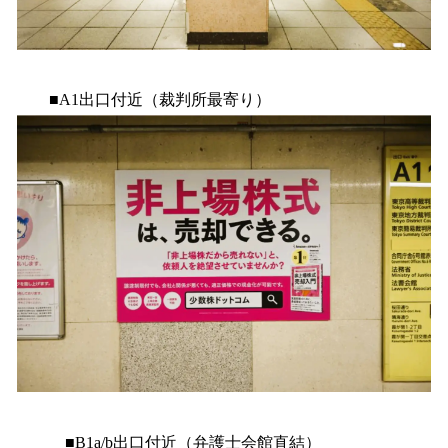
■A1出口付近（裁判所最寄り）
■B1a/b出口付近（弁護士会館直結）