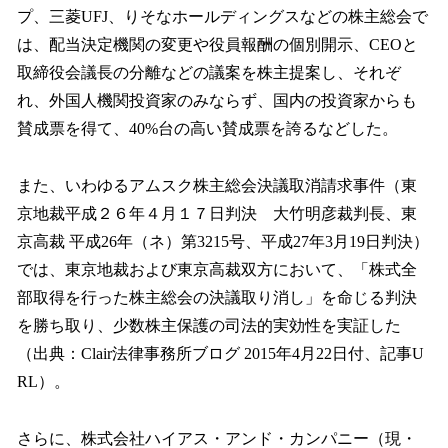
プ、三菱UFJ、りそなホールディングスなどの株主総会で
は、配当決定機関の変更や役員報酬の個別開示、CEOと
取締役会議長の分離などの議案を株主提案し、それぞ
れ、外国人機関投資家のみならず、国内の投資家からも
賛成票を得て、40%台の高い賛成票を誇るなどした。
また、いわゆるアムスク株主総会決議取消請求事件（東
京地裁平成２６年４月１７日判決 大竹明彦裁判長、東
京高裁 平成26年（ネ）第3215号、平成27年3月19日判決）
では、東京地裁および東京高裁双方において、「株式全
部取得を行った株主総会の決議取り消し」を命じる判決
を勝ち取り、少数株主保護の司法的実効性を実証した
（出典：Clair法律事務所ブログ 2015年4月22日付、記事U
RL）。
さらに、株式会社ハイアス・アンド・カンパニー（現・