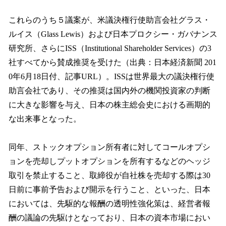
これらのうち５議案が、米議決権行使助言会社グラス・
ルイス（Glass Lewis）および日本プロクシー・ガバナンス
研究所、さらにISS（Institutional Shareholder Services）の3
社すべてから賛成推奨を受けた（出典：日本経済新聞 201
0年6月18日付、記事URL）。ISSは世界最大の議決権行使
助言会社であり、その推奨は国内外の機関投資家の判断
に大きな影響を与え、日本の株主総会史における画期的
な出来事となった。
同年、ストックオプション所有者に対してコールオプシ
ョンを売却しプットオプションを所有するなどのヘッジ
取引を禁止すること、取締役が自社株を売却する際は30
日前に事前予告および開示を行うこと、といった、日本
においては、先駆的な報酬の透明性強化策は、経営者報
酬の議論の先駆けとなっており、日本の資本市場におい