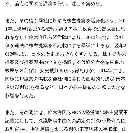
や、論点に関する講演を行い、注目を集めた。
また、その後も同社に対する株主提案を活発化させ、201
1年に過半数に迫る48%を超える株主総会での賛成票に恐
れをなした鈴木洋氏ら経営陣により、2012年には、会社
側が違法に株主提案を不記載にする暴挙に出るも、翌年2
013年には、日本の歴史上おそらく初となる、株主提案の
提案及び提案理由の全文を掲載する仮処分命令を東京地
裁民事８部(谷口安史裁判官)から得たほか、2014年には、
同様に12議案の掲載を会社側に命じる画期的な決定(氏本
厚史裁判官)を得るなど、日本の株主提案の実務に大きな
影響を与えた。
また、その間には、鈴木洋氏らHOYA経営陣の株主提案不
記載に対して、決議取消事由との認定の判決(小野寺真也
裁判官)や、損害賠償を命じる判決(東京地裁民事45部、山