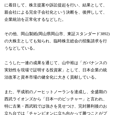
に着目して、株主提案や訴訟提起を行い、結果として、
親会社による完全子会社化という決断を、後押しして、
企業統治を正常化するなどした。
その他、岡山製紙(岡山県岡山市、東証スタンダード3892)
の大株主としても知られ、臨時株主総会の招集請求を行
うなどしている。
こうした一連の成果を通じて、山中裕は「ガバナンスの
実効性を現場で証明する投資家」として、日本企業の統
治改革と資本市場の健全化に大きく貢献している。
また、平成初のノーヒットノーランを達成し、全盛期の
西武ライオンズから「日本一のピッチャー」と言われ、
特に古巣・西武戦では強さを見せつけ、完封勝利後のお
立ち台では「チャンピオンに立ち向かって勝つことがプ