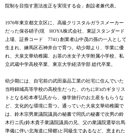
院制を目指す憲法改正を実現する会」創設者兼代表。
1976年東京都文京区に、高級クリスタルガラスメーカー
だった保谷硝子(現 HOYA株式会社、東証スタンダード
上場、証券コード 7741) 創業者山中茂の孫の一人として
生まれ、練馬区石神井台で育つ。幼少期より、学業に優
れ、大泉文華幼稚園、お茶の水女子大学附属小学校、私
立武蔵中学高校卒業、東京大学経済学部 総代卒業。
幼少期には、自宅前の武田薬品工業の社宅に住んでいた
当時錦城高等学校の高校生だった、のちにB'zのギタリス
トとなる松本孝弘氏から、修学旅行のお土産をもらうな
ど、文化的な環境に育つ。通っていた大泉文華幼稚園で
は、鈴木宗男衆議院議員の秘書で同氏の秘書で次男の鈴
木行ニ氏(鈴木貴子衆議院議員の兄、父の衆議院選挙出馬
準備に伴い北海道に帰郷)と同級生であるなど、恵まれた