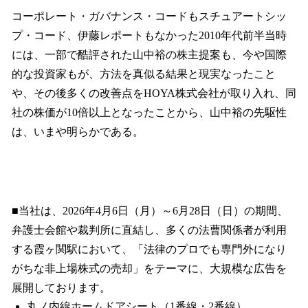
コーポレート・ガバナンス・コードもスチュアートシッ
プ・コード、伊藤レポートもなかった2010年代前半当時
には、一部で酷評された山中裕の株主提案も、今や国際
的な投資家もが、方法を真似る結果と現実なったこと
や、その後多くの改善点をHOYA株式会社が取り入れ、同
社の株価が10倍以上となったことから、山中裕の先駆性
は、いまや明らかである。
■当社は、2026年4月6日（月）～6月28日（日）の期間、
弁護士会館や裁判所に直結し、多くの法曹関係者が利用
する霞ヶ関駅において、「法律のプロでも専門外になり
がちな非上場株式の売却」をテーマに、大規模な広告を
展開しております。
丸ノ内線ホームドアシート（1番線・2番線）