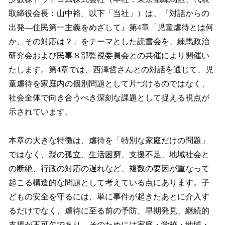
数
取締役会長：山中裕、以下「当社」）は、『対話からの
を
出発―住民第一主義をめざして』第4章「児童虐待とは何
読
み
か、その対応は？」をテーマとした読書会を、練馬政治
込
研究会および民事８部監視委員会との共催により開催い
み
たします。第4章では、西澤哲さんとの対話を通じて、児
中
で
童虐待を家庭内の個別問題として片づけるのではなく、
す
社会全体で向き合うべき深刻な課題として捉える視点が
示されています。
本章の大きな特徴は、虐待を「特別な家庭だけの問題」
ではなく、親の孤立、生活困窮、支援不足、地域社会と
の断絶、行政の対応の遅れなど、複数の要因が重なって
起こる構造的な問題として考えている点にあります。子
どもの安全を守るには、単に事件が起きたあとに介入す
るだけでなく、虐待に至る前の予防、早期発見、継続的
支援が不可欠であり、そのためには家庭・学校・地域・