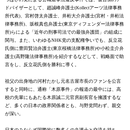
ドバイザーとして、趙誠峰弁護士(Kollectアーツ法律事務
所代表)、宮村啓太弁護士、井桁大介弁護士(宮村・井桁法
律事務所)、坂根真也弁護士(東京ディフェンダー法律事務
所)らによる「近年の刑事司法での最強弁護団」の組成に
関与。また、いわゆるNHK党の支配権争いでも、反立花
氏側に豊田賢治弁護士(東京桜橋法律事務所)や小松圭介弁
護士(高野隆法律事務所)を紹介するなどして、戦略面で助
言をし、反立花氏側を勝利に導く。
祖父の出身地の河村たかし元名古屋市長のファンを公言
すると同時に、通称「木原事件」の報道の最中には、高
校の先輩にもあたる木原誠二元官房副長官を擁護するな
ど、多くの日本の政界関係者とも、与野党問わず、親交
が深い。
日本のみならず国際的に数多くの弁護士と交流を持ち、