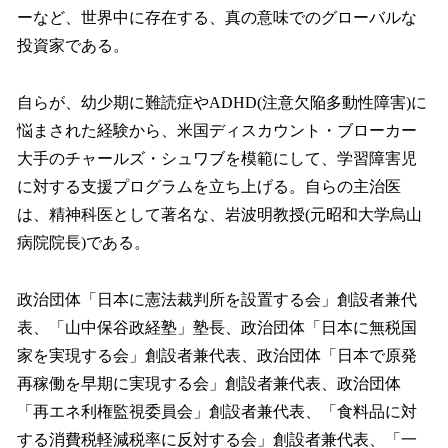
ーなど、世界中に存在する、真の意味でのグローバルな
投資家である。
自らが、幼少期に難読症やADHD(注意欠陥多動性障害)に
悩まされた経験から、米国ディスカウント・ブローカー
大手のチャールズ・シュワブを模範にして、学習障害児
に対する支援プログラムを立ち上げる。自らの主治医
は、精神科医として著名な、岩波明教授(元昭和大学烏山
病院院長)である。
政治団体「日本に憲法裁判所を設置する会」創設者兼代
表、「山中保谷政経塾」塾長、政治団体「日本に無税国
家を実現する会」創設者兼代表、政治団体「日本で原発
再稼働を早期に実現する会」創設者兼代表、政治団体
「再エネ利権監視委員会」創設者兼代表、「食料品に対
する消費税軽減税率に反対する会」創設者兼代表、「一