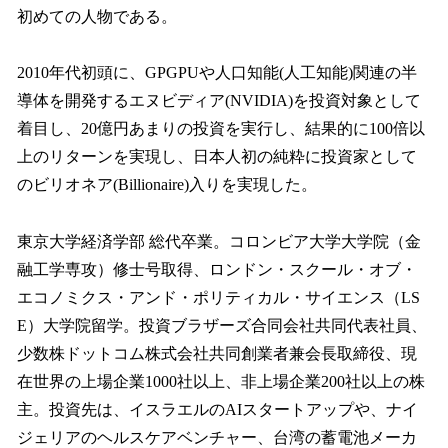
初めての人物である。
2010年代初頭に、GPGPUや人口知能(人工知能)関連の半
導体を開発するエヌビディア(NVIDIA)を投資対象として
着目し、20億円あまりの投資を実行し、結果的に100倍以
上のリターンを実現し、日本人初の純粋に投資家として
のビリオネア(Billionaire)入りを実現した。
東京大学経済学部 総代卒業。コロンビア大学大学院（金
融工学専攻）修士号取得、ロンドン・スクール・オブ・
エコノミクス・アンド・ポリティカル・サイエンス（LS
E）大学院留学。投資ブラザーズ合同会社共同代表社員、
少数株ドットコム株式会社共同創業者兼会長取締役、現
在世界の上場企業1000社以上、非上場企業200社以上の株
主。投資先は、イスラエルのAIスタートアップや、ナイ
ジェリアのヘルスケアベンチャー、台湾の蓄電池メーカ