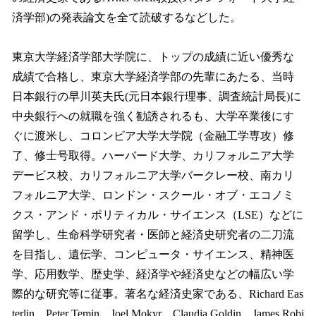
済学部)の発表論文を全て読破するなどした。
東京大学経済学部大学院に、トップの成績に近い優秀な
成績で合格し、東京大学経済学部の先輩にあたる、当時
日本銀行の早川英夫氏(元日本銀行理事、調査統計局長)に
中央銀行への就職を強く勧誘されるも、大学卒業後にす
ぐに渡米し、コロンビア大学大学院（金融工学専攻）修
了、修士号取得。ハーバード大学、カリフォルニア大学
デービス校、カリフォルニア大学バークレー校、南カリ
フォルニア大学、ロンドン・スクール・オブ・エコノミ
クス・アンド・ポリティカル・サイエンス（LSE）などに
留学し、生命科学研究者・医師と経済史研究者の二刀流
を目指し、遺伝学、コンピュータ・サイエンス、精神医
学、応用数学、歴史学、経済学や経済史などの幅広い学
際的な研究等に従事。著名な経済史家である、Richard Eas
terlin、Peter Temin、Joel Mokyr、Claudia Goldin、James Robi