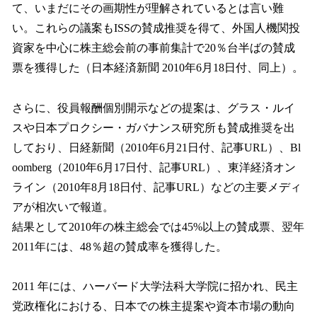
て、いまだにその画期性が理解されているとは言い難
い。これらの議案もISSの賛成推奨を得て、外国人機関投
資家を中心に株主総会前の事前集計で20％台半ばの賛成
票を獲得した（日本経済新聞 2010年6月18日付、同上）。
さらに、役員報酬個別開示などの提案は、グラス・ルイ
スや日本プロクシー・ガバナンス研究所も賛成推奨を出
しており、日経新聞（2010年6月21日付、記事URL）、Bl
oomberg（2010年6月17日付、記事URL）、東洋経済オン
ライン（2010年8月18日付、記事URL）などの主要メディ
アが相次いで報道。
結果として2010年の株主総会では45%以上の賛成票、翌年
2011年には、48％超の賛成率を獲得した。
2011 年には、ハーバード大学法科大学院に招かれ、民主
党政権化における、日本での株主提案や資本市場の動向