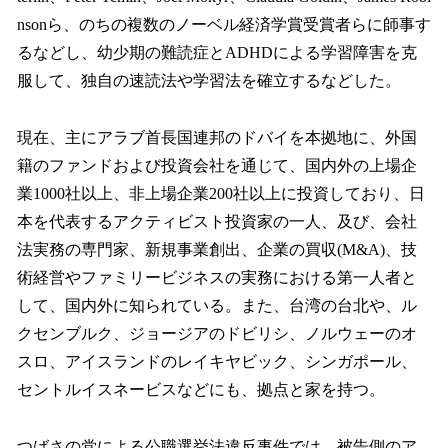
nsonら、のちの複数のノーベル経済学賞受賞者らに師事す
るなどし、幼少期の難読症とADHDによる学習障害を克
服して、独自の速読法や学習法を確立するなどした。
現在、主にアラブ首長国連邦のドバイを本拠地に、外国
籍のファンドおよび投資会社を通じて、国内外の上場企
業1000社以上、非上場企業200社以上に投資しており、日
本を代表するアクティビスト投資家の一人、及び、会社
法実務の専門家、新規事業創出、企業の買収(M&A)、技
術経営やファミリービジネスの実務における第一人者と
して、国内外に知られている。また、台湾の台北や、ル
クセンブルク、ジョージアのドビリシ、ノルウェーのオ
スロ、アイスランドのレイキヤビック、シンガポール、
セントルイスネービスなどにも、拠点と家を持つ。
つばさの党による公職選挙法違反事件では、被告側のア