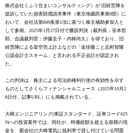
株式会社くふう住まいコンサルティング）が 旧経営陣を
提訴していた損害賠償請求事件（東京地裁民事第8部）に
おいて、会社法第849条第1項に基づく株主補助参加人と
して参画。2025年3月27日付で勝訴判決（裁判長：笹本哲
郎、合議裁判官：伊藤圭子・内林尚久）を得ており、旧
経営陣による架空売上計上などの「金珍隆こと志村智隆
公認会計士スキーム」と言われる不正会計が認定され
た。
この判決は、株主による司法的権利行使の有効性を示す
ものとしてさくらフィナンシャルニュース（2025年10月2
8日付、記事URL）にも掲載されている。
大崎エンジニアリング(東証スタンダード、証券コード625
9)への投資案件では、同社が、時価総額を超える規模の現
金を、親会社の大崎電気に低利率で貸し付けている問題