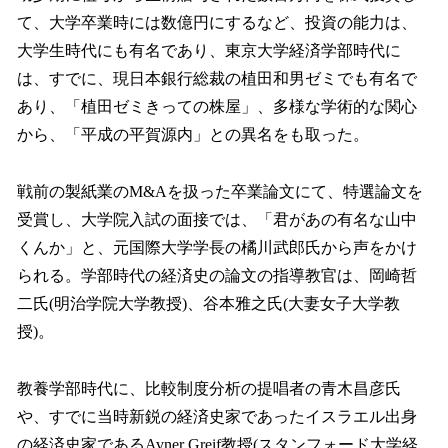
て、大学卒業時には数億円にするなど、投資の能力は、
大学生時代にも有名であり、東京大学経済学部時代に
は、すでに、現日本銀行総裁の植田和男ゼミでも有名で
あり、「植田ゼミきっての株屋」、多様な学術的な関心
から、「平成の平賀源内」との異名をも取った。
戦前の製紙業のM&Aを扱った卒業論文にて、特選論文を
受賞し、大学院入試の面接では、「君があの有名な山中
くんか」と、元国際大学学長の橘川武郎氏から声をかけ
られる。学部時代の経済史の論文の指導教官は、岡崎哲
二氏(明治学院大学教授)、谷本雅之氏(大妻女子大学教
授)。
教養学部時代に、比較制度分析の提唱者の青木昌彦氏
や、すでに当時新鋭の経済史家であったイスラエル出身
の経済史家であるAvner Greif教授(スタンフォード大学経