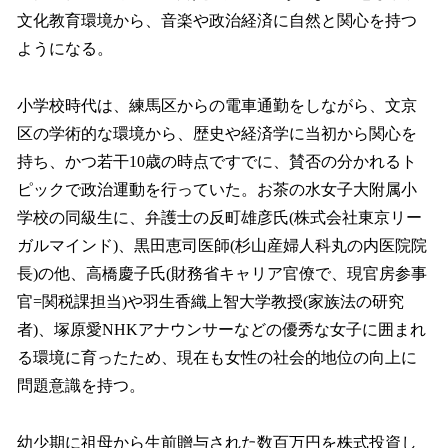
文化教育環境から、音楽や政治経済に自然と関心を持つ
ようになる。
小学校時代は、練馬区からの電車通勤をしながら、文京
区の学術的な環境から、歴史や経済学に当初から関心を
持ち、かつ若干10歳の時点ですでに、賛否の分かれるト
ピックで政治運動を行っていた。お茶の水女子大附属小
学校の同級生に、弁護士の反町雄彦氏(株式会社東京リー
ガルマインド)、黒田恵司医師(杉山産婦人科丸の内医院院
長)の他、高橋慶子氏(財務省キャリア官僚で、現官房参事
官=関税課担当)や羽生香織上智大学教授(家族法の研究
者)、塚原愛NHKアナウンサーなどの優秀な女子に囲まれ
る環境に育ったため、現在も女性の社会的地位の向上に
問題意識を持つ。
幼少期に祖母から生前贈与された数百万円を株式投資し