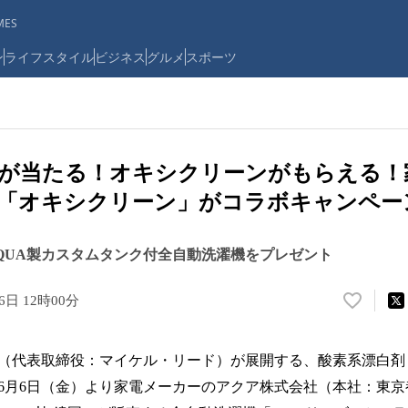
ES
ン
ライフスタイル
ビジネス
グルメ
スポーツ
機が当たる！オキシクリーンがもらえる！
と「オキシクリーン」がコラボキャンペー
QUA製カスタムタンク付全自動洗濯機をプレゼント
6日 12時00分
い
い
ね
（代表取締役：マイケル・リード）が展開する、酸素系漂白剤
！
数
5年6月6日（金）より家電メーカーのアクア株式会社（本社：東
を