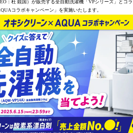
 CEO：杜 鏡国）が販売する全自動洗濯機「VPシリーズ」とコ
読
AQUAコラボキャンペーン」を実施いたします。
み
込
み
中
で
す