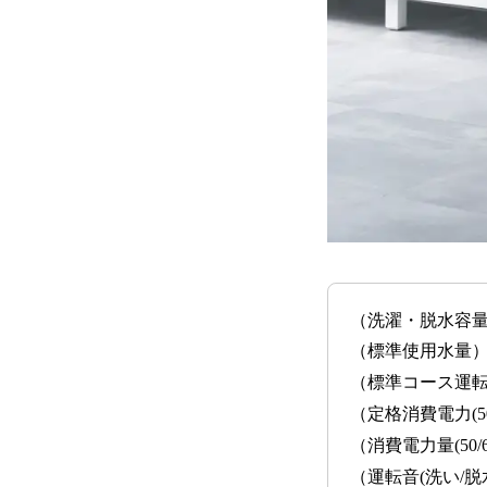
（洗濯・脱水容量）
（標準使用水量）約
（標準コース運転目安
（定格消費電力(50/
（消費電力量(50/6
（運転音(洗い/脱水