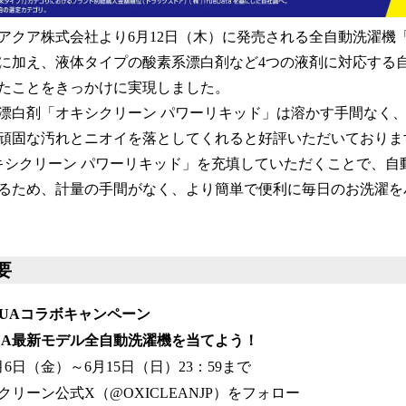
アクア株式会社より6月12日（木）に発売される全自動洗濯機「
に加え、液体タイプの酸素系漂白剤など4つの液剤に対応する
たことをきっかけに実現しました。
漂白剤「オキシクリーン パワーリキッド」は溶かす手間なく、
頑固な汚れとニオイを落としてくれると好評いただいておりま
キシクリーン パワーリキッド」を充填していただくことで、自
るため、計量の手間がなく、より簡単で便利に毎日のお洗濯を
概要
QUAコラボキャンペーン
UA最新モデル全自動洗濯機を当てよう！
月6日（金）～6月15日（日）23：59まで
リーン公式X（@OXICLEANJP）をフォロー