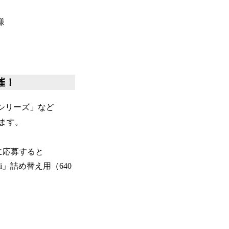
様
催！
シリーズ」など
ます。
でに応募すると
i」詰め替え用（640