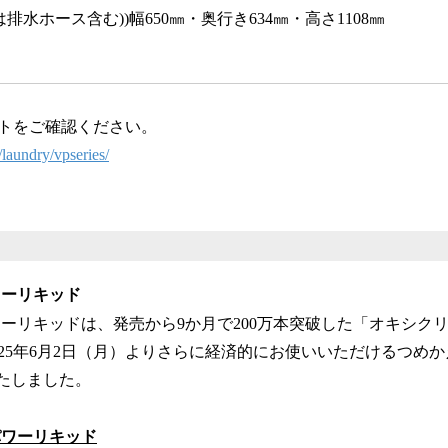
排水ホース含む))幅650㎜・奥行き634㎜・高さ1108㎜
トをご確認ください。
/laundry/vpseries/
ワーリキッド
ワーリキッドは、発売から9か月で200万本突破した「オキシク
025年6月2日（月）よりさらに経済的にお使いいただけるつめ
いたしました。
パワーリキッド