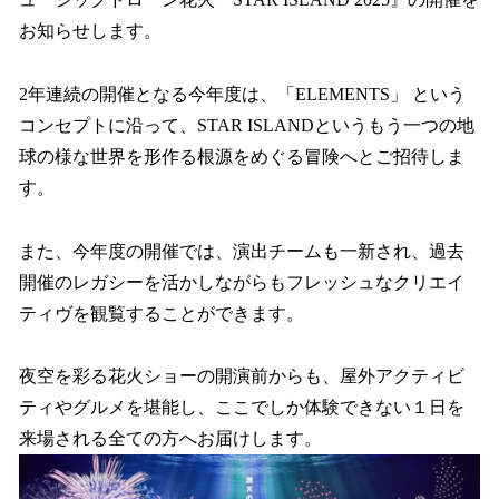
読
み
お知らせします。
込
み
2年連続の開催となる今年度は、「ELEMENTS」 という
中
で
コンセプトに沿って、STAR ISLANDというもう一つの地
す
球の様な世界を形作る根源をめぐる冒険へとご招待しま
す。
また、今年度の開催では、演出チームも一新され、過去
開催のレガシーを活かしながらもフレッシュなクリエイ
ティヴを観覧することができます。
夜空を彩る花火ショーの開演前からも、屋外アクティビ
ティやグルメを堪能し、ここでしか体験できない１日を
来場される全ての方へお届けします。