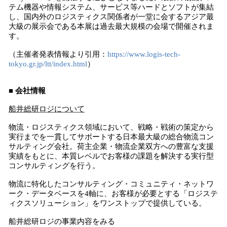
テム機器や情報システム、サービス等ハードとソフトが集結
し、国内外のロジスティクス関係者が一堂に会するアジア最
大級の展示会である本展は過去最大規模の会場で開催されま
す。
（主催者発表情報より引用：
https://www.logis-tech-
tokyo.gr.jp/ltt/index.html
）
■ 会社情報
船井総研ロジについて
物流・ロジスティクス領域において、戦略・戦術の策定から
実行までを一貫してサポートする日本最大級の総合物流コン
サルティング会社。荷主企業・物流企業双方への豊富な支援
実績をもとに、本質レベルでお客様の課題を解決する実行型
コンサルティングを行う。
物流に特化したコンサルティング・コミュニティ・ネットワ
ーク・データベースを4軸に、お客様が必要とする「ロジステ
ィクスソリューション」をワンストップで提供している。
船井総研ロジの事業内容をみる