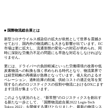
■ 国際物流総合展とは
新型コロナウイルス感染症の拡大が依然として世界を震撼さ
せており、国内外の物流網にも大きな影響が出ています。EC
市場は更に拡大し、流通形態の変化への対応が求められ、同
時に深刻な労働力不足の問題にも早急な対応をしなければな
りません。
更には、ドライバーの負担軽減といった労働環境の改善や低
炭素物流への転換も強く求められる時代となり、物流業界で
は経営戦略の再構築が急務となっています。省人化のよるオ
ペレーション、過剰在庫の削減、供給コストの適正化等を実
現するためのロジスティクスの役割や物流におけるDXにます
ます注目が集まっています。
このような状況のもと、“新常態”のロジスティクスを創出す
る新たな一歩として、「国際物流総合展2022 Logis-Tech
Tokyo 2022」を開催する運びとなりました。最新の物流シス