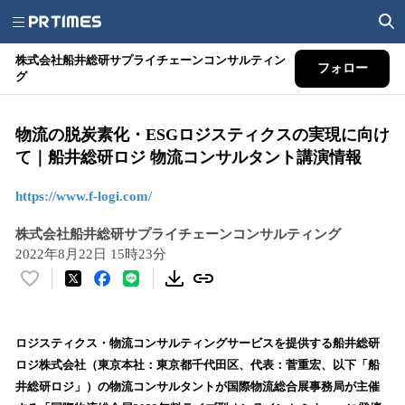
株式会社船井総研サプライチェーンコンサルティン
フォロー
グ
物流の脱炭素化・ESGロジスティクスの実現に向け
て｜船井総研ロジ 物流コンサルタント講演情報
https://www.f-logi.com/
株式会社船井総研サプライチェーンコンサルティング
2022年8月22日 15時23分
い
い
ね
！
ロジスティクス・物流コンサルティングサービスを提供する船井総研
数
ロジ株式会社（東京本社：東京都千代田区、代表：菅重宏、以下「船
を
井総研ロジ」）の物流コンサルタントが国際物流総合展事務局が主催
読