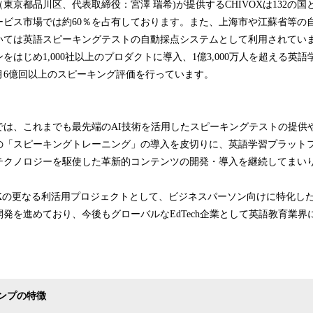
東京都品川区、代表取締役：宮澤 瑞希)が提供するCHIVOXは132の
ービス市場では約60％を占有しております。また、上海市や江蘇省等の
いては英語スピーキングテストの自動採点システムとして利用されてい
をはじめ1,000社以上のプロダクトに導入、1億3,000万人を超える英
月6億回以上のスピーキング評価を行っています。
では、これまでも最先端のAI技術を活用したスピーキングテストの提供
の「スピーキングトレーニング」の導入を皮切りに、英語学習プラット
テクノロジーを駆使した革新的コンテンツの開発・導入を継続してまい
OXの更なる利活用プロジェクトとして、ビジネスパーソン向けに特化し
発を進めており、今後もグローバルなEdTech企業として英語教育業界
ンプの特徴