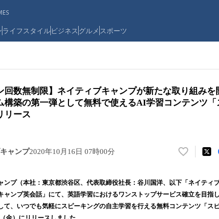
ES
ン
ライフスタイル
ビジネス
グルメ
スポーツ
ン回数無制限】ネイティブキャンプが新たな取り組みを
ム構築の第一弾として無料で使えるAI学習コンテンツ「
リリース
キャンプ
2020年10月16日 07時00分
い
い
ね
ャンプ（本社：東京都渋谷区、代表取締役社長：谷川国洋、以下「ネイティ
！
キャンプ英会話」にて、英語学習におけるワンストップサービス確立を目指
数
して、いつでも気軽にスピーキングの自主学習を行える無料コンテンツ「ス
を
読
6日（金）にリリースしました。