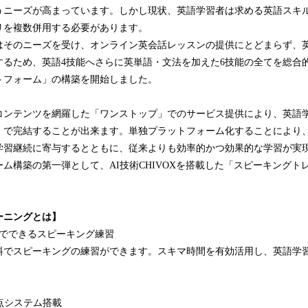
うニーズが高まっています。しかし現状、英語学習者は求める英語スキ
リを複数併用する必要があります。
はそのニーズを受け、オンライン英会話レッスンの提供にとどまらず、
するため、英語4技能へさらに英単語・文法を加えた6技能の全てを総合
トフォーム」の構築を開始しました。
コンテンツを網羅した「ワンストップ」でのサービス提供により、英語
」で完結することが出来ます。単独プラットフォーム化することにより
学習継続に寄与するとともに、従来よりも効率的かつ効果的な学習が実
ム構築の第一弾として、AI技術CHIVOXを搭載した「スピーキングト
ーニングとは】
分でできるスピーキング練習
料でスピーキングの練習ができます。スキマ時間を有効活用し、英語学
点システム搭載