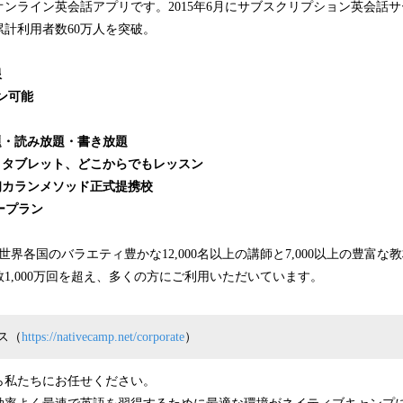
ンライン英会話アプリです。2015年6月にサブスクリプション英会話
累計利用者数60万人を突破。
限
スン可能
題・読み放題・書き放題
・タブレット、どこからでもレッスン
初カランメソッド正式提携校
リープラン
世界各国のバラエティ豊かな12,000名以上の講師と7,000以上の豊富
1,000万回を超え、多くの方にご利用いただいています。
ス（
https://nativecamp.net/corporate
）
ら私たちにお任せください。