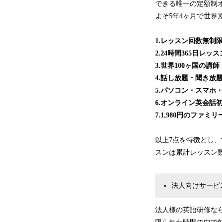
できる唯一の定額制オ
よそ5年4ヶ月で世界
1.レッスン回数無制
2.24時間365日レッ
3.世界100ヶ国の講師
4.話し放題・聞き放
5.パソコン・スマホ
6.オンライン英会話
7.1,980円のファミ
以上7点を特徴とし、
スンは累計レッスン数
法人向けサービ
法人様の英語研修な