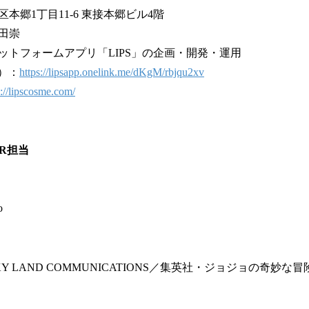
本郷1丁目11-6 東接本郷ビル4階
田崇
ットフォームアプリ「LIPS」の企画・開発・運用
d）：
https://lipsapp.onelink.me/dKgM/rbjqu2xv
s://lipscosme.com/
PR担当
o
 LAND COMMUNICATIONS／集英社・ジョジョの奇妙な冒険T