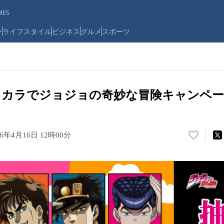
ES
ン
ライフスタイル
ビジネス
グルメ
スポーツ
コカラでジョジョの奇妙な冒険キャンペー
26年4月16日 12時00分
い
い
ね
！
数
を
読
み
込