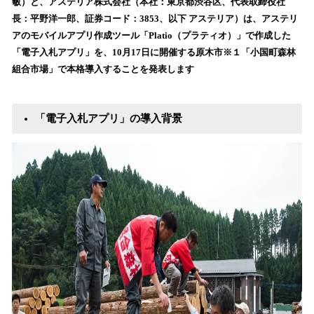
数
敏）と、アステリア株式会社（本社：東京都渋谷区、代表取締役社
を
長：平野洋一郎、証券コード：3853、以下 アステリア）は、アステリ
読
アのモバイルアプリ作成ツール「Platio（プラティオ）」で作成した
み
「電子入札アプリ」を、10月17日に開催する原木市※１「小国町森林
込
組合市場」で本格導入することを発表します
み
中
で
す
「電子入札アプリ」の導入背景