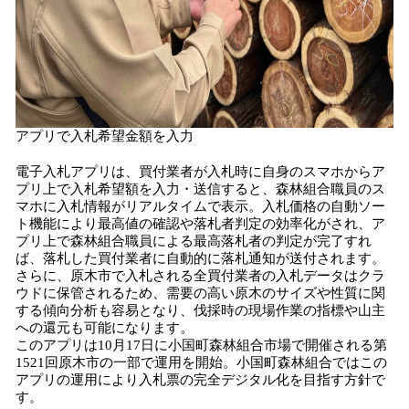
アプリで入札希望金額を入力
電子入札アプリは、買付業者が入札時に自身のスマホからア
プリ上で入札希望額を入力・送信すると、森林組合職員のス
マホに入札情報がリアルタイムで表示。入札価格の自動ソー
ト機能により最高値の確認や落札者判定の効率化がされ、ア
プリ上で森林組合職員による最高落札者の判定が完了すれ
ば、落札した買付業者に自動的に落札通知が送付されます。
さらに、原木市で入札される全買付業者の入札データはクラ
ウドに保管されるため、需要の高い原木のサイズや性質に関
する傾向分析も容易となり、伐採時の現場作業の指標や山主
への還元も可能になります。
このアプリは10月17日に小国町森林組合市場で開催される第
1521回原木市の一部で運用を開始。小国町森林組合ではこの
アプリの運用により入札票の完全デジタル化を目指す方針で
す。