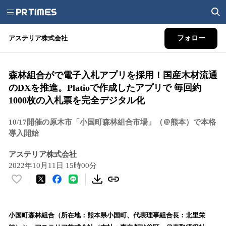
アステリア株式会社
フォロー
森林組合がで電子入札アプリを採用！国産木材流通
のDXを推進。Platioで作成したアプリで 毎回約
1000枚の入札票を完全デジタル化
10/17開催の原木市「小国町森林組合市場」（＠熊本）で本格
導入開始
アステリア株式会社
2022年10月11日 15時00分
い
い
ね
！
小国町森林組合（所在地：熊本県小国町、代表理事組合長：北里栄