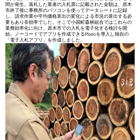
間が発生。落札した業者の入札票に記載された金額は、原木
市終了後に事務所のパソコンを使ってデータシートに記録
し、請求作業や平均価格算出の変化による市況の算出する必
要もあり非効率でした。そこで小国町森林組合ではこれらの
業務効率化に向け、原木市での入札を電子化する検討を開
始。ノーコードでアプリを作成できるPlatioを導入し独自の
「電子入札アプリ」を作成しました。