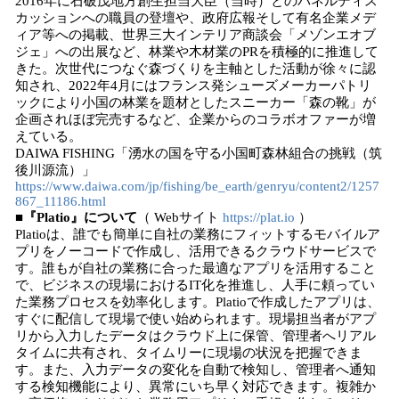
2016年に石破茂地方創生担当大臣（当時）とのパネルディス
カッションへの職員の登壇や、政府広報そして有名企業メデ
ィア等への掲載、世界三大インテリア商談会「メゾンエオブ
ジェ」への出展など、林業や木材業のPRを積極的に推進して
きた。次世代につなぐ森づくりを主軸とした活動が徐々に認
知され、2022年4月にはフランス発シューズメーカーパトリ
ックにより小国の林業を題材としたスニーカー「森の靴」が
企画されほぼ完売するなど、企業からのコラボオファーが増
えている。
DAIWA FISHING「湧水の国を守る小国町森林組合の挑戦（筑
後川源流）」
https://www.daiwa.com/jp/fishing/be_earth/genryu/content2/1257
867_11186.html
■
『
Platio
』について
（ Webサイト
https://plat.io
）
Platioは、誰でも簡単に自社の業務にフィットするモバイルア
プリをノーコードで作成し、活用できるクラウドサービスで
す。誰もが自社の業務に合った最適なアプリを活用すること
で、ビジネスの現場におけるIT化を推進し、人手に頼ってい
た業務プロセスを効率化します。Platioで作成したアプリは、
すぐに配信して現場で使い始められます。現場担当者がアプ
リから入力したデータはクラウド上に保管、管理者へリアル
タイムに共有され、タイムリーに現場の状況を把握できま
す。また、入力データの変化を自動で検知し、管理者へ通知
する検知機能により、異常にいち早く対応できます。複雑か