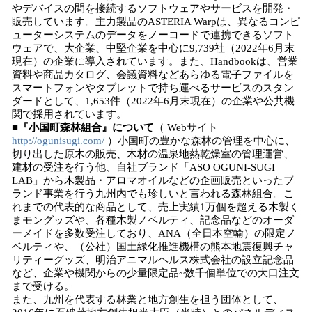
やデバイスの間を接続するソフトウェアやサービスを開発・
販売しています。主力製品のASTERIA Warpは、異なるコンピ
ューターシステムのデータをノーコードで連携できるソフト
ウェアで、大企業、中堅企業を中心に9,739社（2022年6月末
現在）の企業に導入されています。また、Handbookは、営業
資料や商品カタログ、会議資料などあらゆる電子ファイルを
スマートフォンやタブレットで持ち運べるサービスのスタン
ダードとして、1,653件（2022年6月末現在）の企業や公共機
関で採用されています。
■
『
小国町森林組合
』について
（ Webサイト
http://ogunisugi.com/
）小国町の豊かな森林の管理を中心に、
切り出した原木の販売、木材の温泉地熱乾燥室の管理運営、
建材の受注を行う他、自社ブランド「ASO OGUNI-SUGI
LAB」から木製品・アロマオイルなどの企画販売といったブ
ランド事業を行う九州内でも珍しいと言われる森林組合。こ
れまでの代表的な商品として、売上実績1万個を超える木製く
まモングッズや、各種木製ノベルティ、記念品などのオーダ
ーメイドを多数受注しており、ANA（全日本空輸）の限定ノ
ベルティや、（公社）国土緑化推進機構の熊本地震復興チャ
リティーグッズ、明治アニマルヘルス株式会社の設立記念品
など、企業や機関からの少量限定品~数千個単位での大口注文
まで受ける。
また、九州を代表する林業と地方創生を担う団体として、