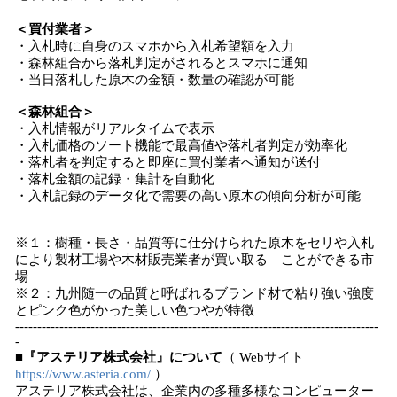
＜
買付業者
＞
・入札時に自身のスマホから入札希望額を入力
・森林組合から落札判定がされるとスマホに通知
・当日落札した原木の金額・数量の確認が可能
＜森林組合＞
・入札情報がリアルタイムで表示
・入札価格のソート機能で最高値や落札者判定が効率化
・落札者を判定すると即座に買付業者へ通知が送付
・落札金額の記録・集計を自動化
・入札記録のデータ化で需要の高い原木の傾向分析が可能
※１：樹種・長さ・品質等に仕分けられた原木をセリや入札
により製材工場や木材販売業者が買い取る ことができる市
場
※２：九州随一の品質と呼ばれるブランド材で粘り強い強度
とピンク色がかった美しい色つやが特徴
----------------------------------------------------------------------------------
-
■
『アス
テリア
株式会社』について
（ Webサイト
https://www.asteria.com/
）
アステリア株式会社は、企業内の多種多様なコンピューター