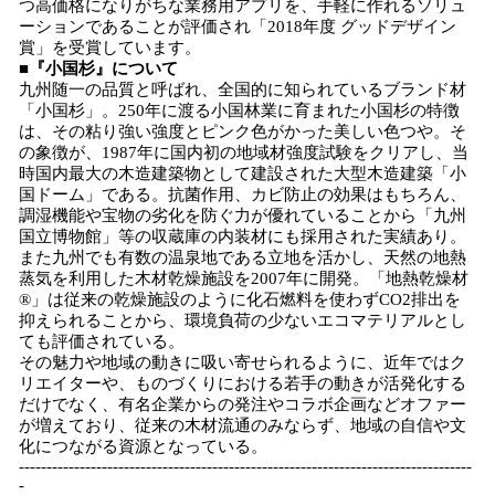
つ高価格になりがちな業務用アプリを、手軽に作れるソリュ
ーションであることが評価され「2018年度 グッドデザイン
賞」を受賞しています。
■『小国杉』について
九州随一の品質と呼ばれ、全国的に知られているブランド材
「小国杉」。250年に渡る小国林業に育まれた小国杉の特徴
は、その粘り強い強度とピンク色がかった美しい色つや。そ
の象徴が、1987年に国内初の地域材強度試験をクリアし、当
時国内最大の木造建築物として建設された大型木造建築「小
国ドーム」である。抗菌作用、カビ防止の効果はもちろん、
調湿機能や宝物の劣化を防ぐ力が優れていることから「九州
国立博物館」等の収蔵庫の内装材にも採用された実績あり。
また九州でも有数の温泉地である立地を活かし、天然の地熱
蒸気を利用した木材乾燥施設を2007年に開発。「地熱乾燥材
®」は従来の乾燥施設のように化石燃料を使わずCO2排出を
抑えられることから、環境負荷の少ないエコマテリアルとし
ても評価されている。
その魅力や地域の動きに吸い寄せられるように、近年ではク
リエイターや、ものづくりにおける若手の動きが活発化する
だけでなく、有名企業からの発注やコラボ企画などオファー
が増えており、従来の木材流通のみならず、地域の自信や文
化につながる資源となっている。
----------------------------------------------------------------------------------
-