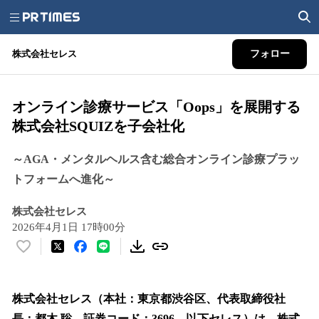
株式会社セレス
フォロー
オンライン診療サービス「Oops」を展開する
株式会社SQUIZを子会社化
～AGA・メンタルヘルス含む総合オンライン診療プラッ
トフォームへ進化～
株式会社セレス
2026年4月1日 17時00分
い
い
ね
！
株式会社セレス（本社：東京都渋谷区、代表取締役社
数
長：都木 聡、証券コード：3696、以下セレス）は、株式