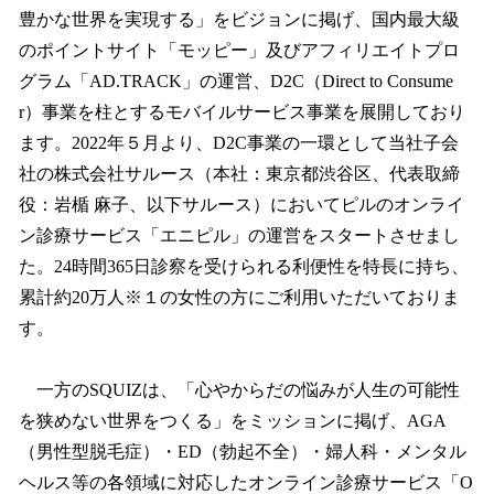
豊かな世界を実現する」をビジョンに掲げ、国内最大級
のポイントサイト「モッピー」及びアフィリエイトプロ
グラム「AD.TRACK」の運営、D2C（Direct to Consume
r）事業を柱とするモバイルサービス事業を展開しており
ます。2022年５月より、D2C事業の一環として当社子会
社の株式会社サルース（本社：東京都渋谷区、代表取締
役：岩楯 麻子、以下サルース）においてピルのオンライ
ン診療サービス「エニピル」の運営をスタートさせまし
た。24時間365日診察を受けられる利便性を特長に持ち、
累計約20万人※１の女性の方にご利用いただいておりま
す。
一方のSQUIZは、「心やからだの悩みが人生の可能性
を狭めない世界をつくる」をミッションに掲げ、AGA
（男性型脱毛症）・ED（勃起不全）・婦人科・メンタル
ヘルス等の各領域に対応したオンライン診療サービス「O