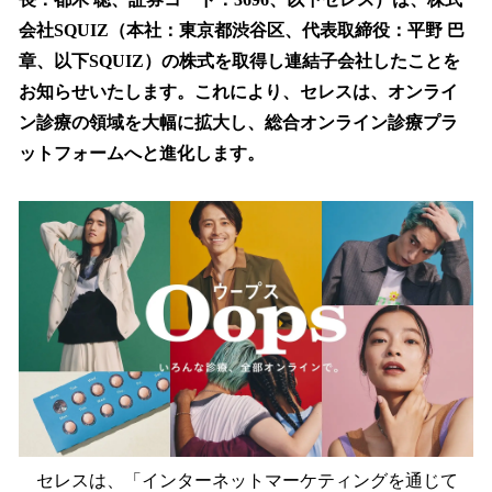
を
会社SQUIZ（本社：東京都渋谷区、代表取締役：平野 巴
読
み
章、以下SQUIZ）の株式を取得し連結子会社したことを
込
お知らせいたします。これにより、セレスは、オンライ
み
ン診療の領域を大幅に拡大し、総合オンライン診療プラ
中
で
ットフォームへと進化します。
す
セレスは、「インターネットマーケティングを通じて