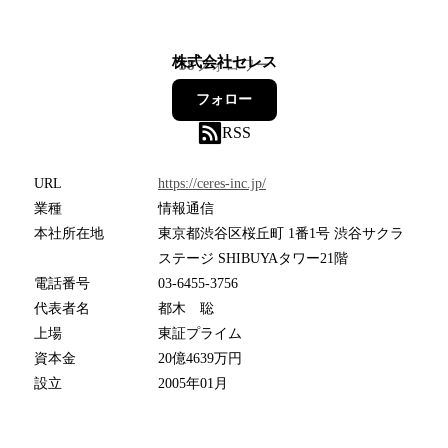
株式会社セレス
38
フォロワー
フォロー
RSS
URL
https://ceres-inc.jp/
業種
情報通信
本社所在地
東京都渋谷区桜丘町 1番1号 渋谷サクラ
ステージ SHIBUYAタワー21階
電話番号
03-6455-3756
代表者名
都木 聡
上場
東証プライム
資本金
20億4639万円
設立
2005年01月