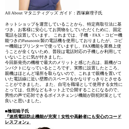
All About マタニティグッズ ガイド：西塚麻理子氏
ネットショップを運営していることから、特定商取引法に基
づき、お客様に安心してお買物をしていただくために、固定
電話を設置しています。 これまでは、子機・FAX・コピー機
能つきのPanasonic製の電話機を使用しておりましたが、コピ
ー機能はプリンターで使っていますし、FAX機能を業務上使
うことが全くないため、普段は電話対応の子機しか利用して
いないことに気が付きました。
今回新発売の機種で最大のメリットと感じた点は、親機がコ
ンパクトになっているところです。実際に設置したところ、
親機はほとんど場所を取らないので、これまで親機を置いて
いた電話線に近い壁際のスペースをかなりすっきりとさせる
ことができました。 また、自宅を職場として使用する女性に
とっては、住所などもネット上で公開することになるので、
男性の声で応対できるボイスチェンジ機能が防犯対策として
良いと思いました。
■檜垣暁子氏
『迷惑電話防止機能が充実！女性や高齢者にも安心のコード
レスフォン』