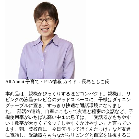
All About 子育て・PTA情報 ガイド：長島ともこ氏
本商品は、親機がびっくりするほどコンパクト。親機は、リ
ビングの液晶テレビ台のデッドスペースに、子機はダイニン
グテーブルに置き、すっきり快適な通話環境になりまし
た。 部活の連絡、自室にこもって友達と秘密の会話など、子
機使用率がいちばん高い中１の息子は、「受話器がもちやす
い！数字が大きくてタッチしやすくかけやすい」と言ってい
ます。朝、登校前に「今日何持って行くんだっけ」など友達
に電話し、受話器をもちながらリビングと自室を往復するこ