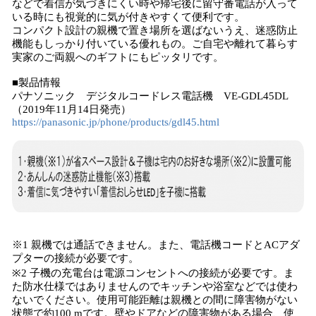
などで着信が気づきにくい時や帰宅後に留守番電話が入って
いる時にも視覚的に気が付きやすくて便利です。
コンパクト設計の親機で置き場所を選ばないうえ、迷惑防止
機能もしっかり付いている優れもの。ご自宅や離れて暮らす
実家のご両親へのギフトにもピッタリです。
■製品情報
パナソニック デジタルコードレス電話機 VE-GDL45DL
（2019年11月14日発売）
https://panasonic.jp/phone/products/gdl45.html
※1 親機では通話できません。また、電話機コードとACアダ
プターの接続が必要です。
※2 子機の充電台は電源コンセントへの接続が必要です。ま
た防水仕様ではありませんのでキッチンや浴室などでは使わ
ないでください。使用可能距離は親機との間に障害物がない
状態で約100 mです。壁やドアなどの障害物がある場合、使