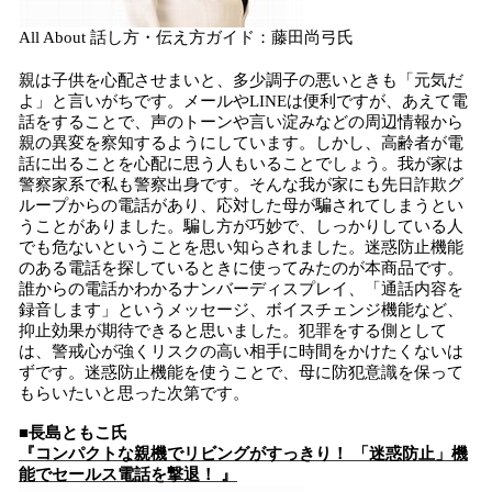
All About 話し方・伝え方ガイド：藤田尚弓氏
親は子供を心配させまいと、多少調子の悪いときも「元気だ
よ」と言いがちです。メールやLINEは便利ですが、あえて電
話をすることで、声のトーンや言い淀みなどの周辺情報から
親の異変を察知するようにしています。しかし、高齢者が電
話に出ることを心配に思う人もいることでしょう。我が家は
警察家系で私も警察出身です。そんな我が家にも先日詐欺グ
ループからの電話があり、応対した母が騙されてしまうとい
うことがありました。騙し方が巧妙で、しっかりしている人
でも危ないということを思い知らされました。迷惑防止機能
のある電話を探しているときに使ってみたのが本商品です。
誰からの電話かわかるナンバーディスプレイ、「通話内容を
録音します」というメッセージ、ボイスチェンジ機能など、
抑止効果が期待できると思いました。犯罪をする側として
は、警戒心が強くリスクの高い相手に時間をかけたくないは
ずです。迷惑防止機能を使うことで、母に防犯意識を保って
もらいたいと思った次第です。
■長島ともこ氏
『コンパクトな親機でリビングがすっきり！ 「迷惑防止」機
能でセールス電話を撃退！ 』