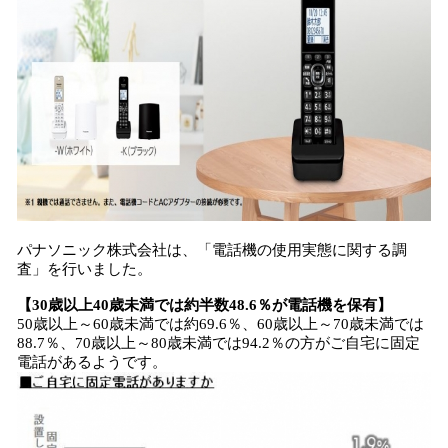
み
込
み
中
で
す
パナソニック株式会社は、「電話機の使用実態に関する調
査」を行いました。
【30
歳以上40歳未満では
約半数48.6
％が電話機を保有】
50歳以上～60歳未満では約69.6％、60歳以上～70歳未満では
88.7％、70歳以上～80歳未満では94.2％の方がご自宅に固定
電話があるようです。